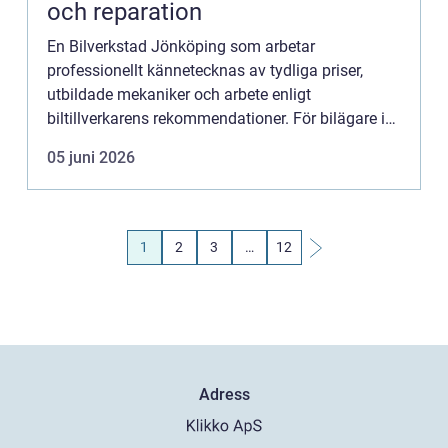
och reparation
En Bilverkstad Jönköping som arbetar
professionellt kännetecknas av tydliga priser,
utbildade mekaniker och arbete enligt
biltillverkarens rekommendationer. För bilägare i
Jönköping handlar valet av verkstad inte bara om
05 juni 2026
lägsta pris, utan om säkerhet...
1
2
3
…
12
Adress