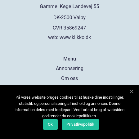
web:
www.klikko.dk
Menu
Annonsering
Om oss
Cookies
På vores website bruges cookies til at huske dine indstillinger,
Kontakta oss
statistik og personalisering af indhold og annoncer. Denne
Sitemap
information deles med tredjepart. Ved fortsat brug af websiden
godkender du cookiepolitikken.
Ok
Privatlivspolitik