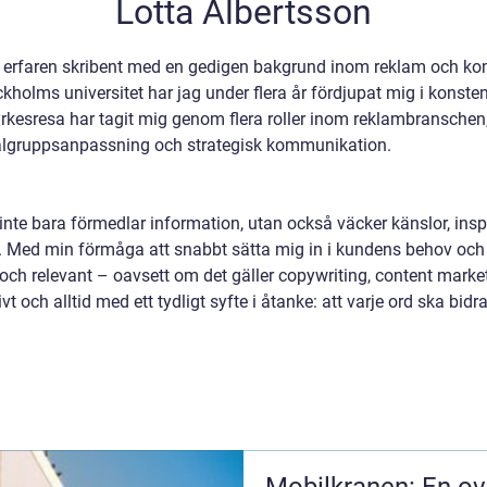
Lotta Albertsson
n erfaren skribent med en gedigen bakgrund inom reklam och kom
olms universitet har jag under flera år fördjupat mig i konst
rkesresa har tagit mig genom flera roller inom reklambranschen,
lgruppsanpassning och strategisk kommunikation.
 inte bara förmedlar information, utan också väcker känslor, inspi
. Med min förmåga att snabbt sätta mig in i kundens behov och a
ch relevant – oavsett om det gäller copywriting, content market
ivt och alltid med ett tydligt syfte i åtanke: att varje ord ska bidr