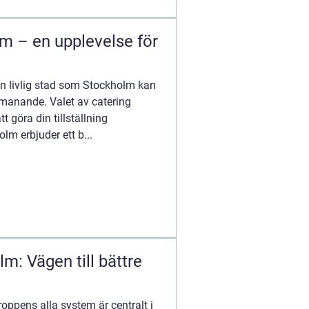
lm – en upplevelse för
en livlig stad som Stockholm kan
manande. Valet av catering
t göra din tillställning
lm erbjuder ett b...
m: Vägen till bättre
roppens alla system är centralt i