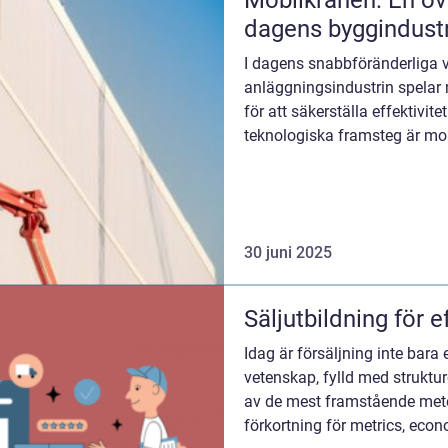
Mobilkranen: En ovä
dagens byggindustr
I dagens snabbföränderliga v
anläggningsindustrin spelar 
för att säkerställa effektivit
teknologiska framsteg är mob
30 juni 2025
Säljutbildning för e
Idag är försäljning inte bara e
vetenskap, fylld med struktur
av de mest framstående met
förkortning för metrics, econo