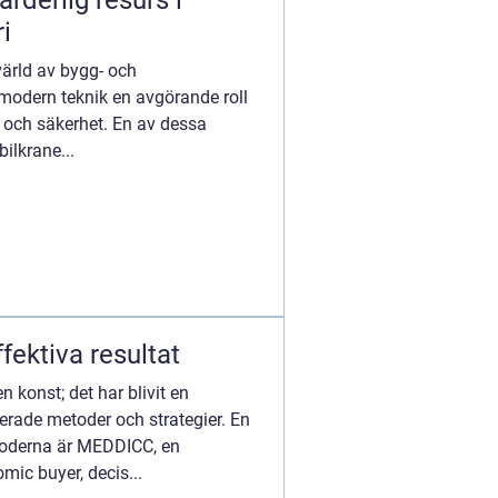
rderlig resurs i
i
ärld av bygg- och
modern teknik en avgörande roll
et och säkerhet. En av dessa
ilkrane...
ffektiva resultat
n konst; det har blivit en
erade metoder och strategier. En
oderna är MEDDICC, en
mic buyer, decis...