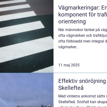
Vägmarkeringar: E
komponent för traf
orientering
När människor tänker på vägd
ofta vägmärken och trafiklju
ofta förbisedd men integral d
vägmarker...
11 maj 2025
Effektiv snöröjning
Skellefteå
Med vinterns ankomst sätts st
Skellefteå. Snöfall kan ska