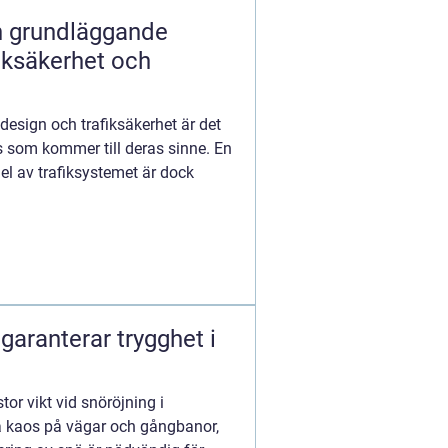
n grundläggande
iksäkerhet och
esign och trafiksäkerhet är det
s som kommer till deras sinne. En
el av trafiksystemet är dock
 garanterar trygghet i
or vikt vid snöröjning i
pa kaos på vägar och gångbanor,