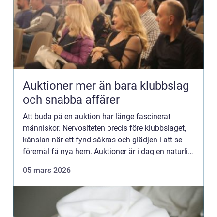
Auktioner mer än bara klubbslag
och snabba affärer
Att buda på en auktion har länge fascinerat
människor. Nervositeten precis före klubbslaget,
känslan när ett fynd säkras och glädjen i att se
föremål få nya hem. Auktioner är i dag en naturlig
del av både konst- och antikmarknaden, men
05 mars 2026
också en växan...