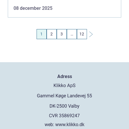
touch önsk...
08 december 2025
1
2
3
…
12
Adress
web:
www.klikko.dk