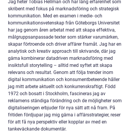
Jag heter Tobias Hellman och har lång erfarenhet som
skribent med fokus på marknadsföring och strategisk
kommunikation. Med en examen i medie- och
kommunikationsvetenskap från Göteborgs Universitet
har jag genom åren arbetat med att skapa effektiva,
målgruppsanpassade texter som stärker varumärken,
skapar förtroende och driver affärer framåt. Jag har en
analytisk och kreativ approach till skrivande, där jag
gärna kombinerar datadriven marknadsföring med
insiktsfull storytelling – alltid med syftet att skapa
relevans och resultat. Genom att följa trender inom
digital kommunikation och konsumentbeteende håller
jag mitt arbete aktuellt och konkurrenskraftigt. Född
1972 och bosatt i Stockholm, fascineras jag av
reklamens ständiga förändring och de möjligheter som
digitaliseringen erbjuder för nya sätt att nå fram. På
fritiden fördjupar jag mig gärna i affärsstrategier, reser
för att få nya perspektiv eller kopplar av med en
tankeväckande dokumentär.