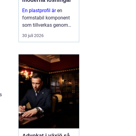
moderna lösningar
En plastprofil är
en
formstabil komponent
som tillverkas genom
extrudering av plast, ofta
30 juli 2026
i långa längder och med
en noggrant anpassad
geometri. Profilerna
används som tätningar,
lister, s...
s
å
Advokat i växjö så