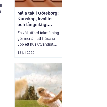
ll
r
Måla tak i Göteborg:
Kunskap, kvalitet
och långsiktigt
skydd vid
En väl utförd takmålning
takmålning i
gör mer än att fräscha
Göteborg
upp ett hus utvändigt.
Den förlänger takets
13 juli 2026
livslängd, skyddar mot
fukt och rost och kan
spara stora pengar på
sikt. I en kuststad som
Göteb...