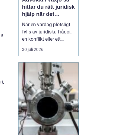
hittar du rätt juridisk
hjälp när det
verkligen gäller
När en vardag plötsligt
fylls av juridiska frågor,
ia
en konflikt eller ett
myndighetsbeslut som
30 juli 2026
känns övermäktigt,
behöver många någon
som både kan lagen och
förstår människan
i,
bakom problemet. Att
anlita
en advokat ...