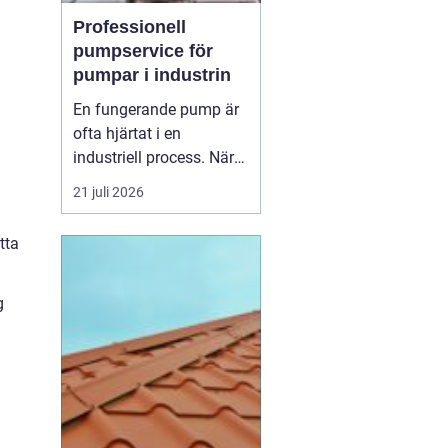
Professionell
pumpservice för
pumpar i industrin
En fungerande pump är
ofta hjärtat i en
industriell process. När
pumpen stannar, stannar
21 juli 2026
produktionen. Därför
spelar
pumpservice
-
tta
pumpar en avgörande
roll f&o...
g