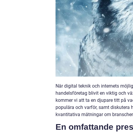
När digital teknik och internets möjlig
handelsföretag blivit en viktig och v
kommer vi att ta en djupare titt på va
populära och varför, samt diskutera 
kvantitativa mätningar om branschen o
En omfattande pres