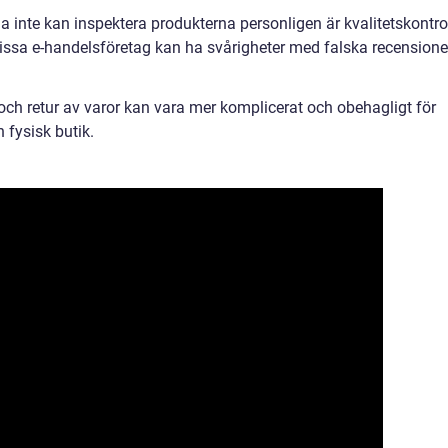
a inte kan inspektera produkterna personligen är kvalitetskontro
. Vissa e-handelsföretag kan ha svårigheter med falska recensione
ch retur av varor kan vara mer komplicerat och obehagligt för
 fysisk butik.