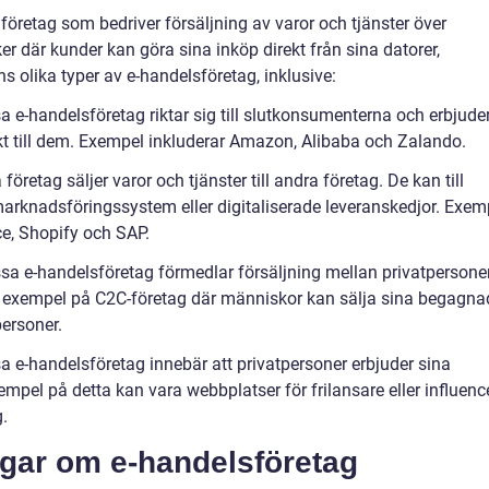
öretag som bedriver försäljning av varor och tjänster över
ker där kunder kan göra sina inköp direkt från sina datorer,
ns olika typer av e-handelsföretag, inklusive:
 e-handelsföretag riktar sig till slutkonsumenterna och erbjude
ekt till dem. Exempel inkluderar Amazon, Alibaba och Zalando.
öretag säljer varor och tjänster till andra företag. De kan till
arknadsföringssystem eller digitaliserade leveranskedjor. Exem
e, Shopify och SAP.
a e-handelsföretag förmedlar försäljning mellan privatpersoner
 exempel på C2C-företag där människor kan sälja sina begagna
personer.
 e-handelsföretag innebär att privatpersoner erbjuder sina
Exempel på detta kan vara webbplatser för frilansare eller influenc
g.
ngar om e-handelsföretag