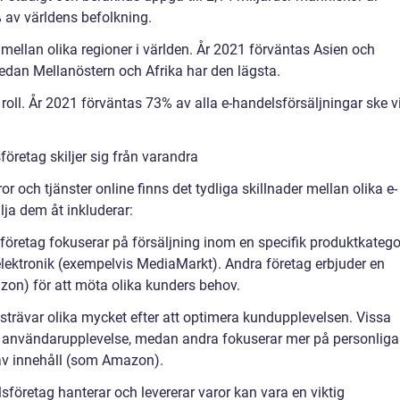
 av världens befolkning.
 mellan olika regioner i världen. År 2021 förväntas Asien och
edan Mellanöstern och Afrika har den lägsta.
e roll. År 2021 förväntas 73% av alla e-handelsförsäljningar ske v
öretag skiljer sig från varandra
varor och tjänster online finns det tydliga skillnader mellan olika e-
lja dem åt inkluderar:
företag fokuserar på försäljning inom en specifik produktkategor
lektronik (exempelvis MediaMarkt). Andra företag erbjuder en
on) för att möta olika kunders behov.
strävar olika mycket efter att optimera kundupplevelsen. Vissa
ig användarupplevelse, medan andra fokuserar mer på personliga
v innehåll (som Amazon).
lsföretag hanterar och levererar varor kan vara en viktig