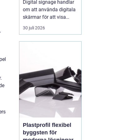
Digital signage handlar
om att använda digitala
skärmar för att visa
rörlig bild, text och grafik
30 juli 2026
på ett sätt som
r
människor faktiskt
lägger märke till. I
butiker, på industrier, i
pel
badhus och på
offentliga platser
ersätter digitala skärmar
.
allt oftare...
de
ers
Plastprofil flexibel
byggsten för