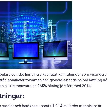
opulära och det finns flera kvantitativa mätningar som visar dera
tik från eMarketer förväntas den globala e-handelns omsättning n
 Detta skulle motsvara en 265% ökning jämfört med 2014.
tningar:
 stadigt och beräknas uppgå till 2,14 miljarder människor år