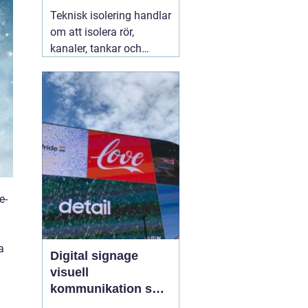
säkra installationer
Teknisk isolering handlar
om att isolera rör,
kanaler, tankar och
andra installationer i
byggnader och
industrier. Syftet är att
spara energi, skapa
jämnare inomhusklimat
och öka säkerheten. När
företag arbetar
strukturerat
07 augusti
2026
e-
a
Digital signage
visuell
kommunikation som
fångar blicken