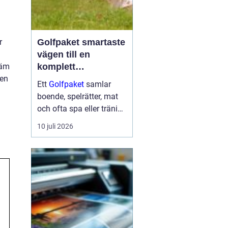
r
Golfpaket smartaste
vägen till en
väm
komplett
men
golfupplevelse
Ett
Golfpaket
samlar
boende, spelrätter, mat
och ofta spa eller träning
i en och samma
10 juli 2026
bokning. För dig som vill
maximera tiden på
banan och minimera
krånglet med logistik är
ett genomtänkt p...