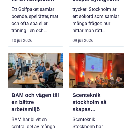
golfupplevelse
och förtroende
Ett Golfpaket samlar
tryckeri Stockholm är
boende, spelrätter, mat
ett sökord som samlar
och ofta spa eller
många frågor: hur
träning i en och
hittar man rätt
samma bokning. För ...
leverantör, vad skilje...
10 juli 2026
09 juli 2026
BAM och vägen till
Scenteknik
en bättre
stockholm så
arbetsmiljö
skapas
minnesvärda
BAM har blivit en
Scenteknik i
upplevelser på
central del av många
Stockholm har
scen