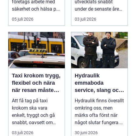
företags arbete med
utvecklats snabbt
säkerhet och hälsa p...
under de senaste åren.
Publiken förväntar sig i
05 juli 2026
03 juli 2026
dag mer...
Taxi krokom trygg,
Hydraulik
flexibel och nära
emmaboda
när resan måste
service, slang och
fungera
smarta lösningar
Att få tag på taxi
Hydraulik finns överallt
nära till hands
krokom ska vara
omkring oss, men
enkelt, tryggt och gå
märks ofta först när
snabbt, oavsett om
något slutar fungera.
resan gäller jobbet,
Maskiner stanna...
03 juli 2026
30 juni 2026