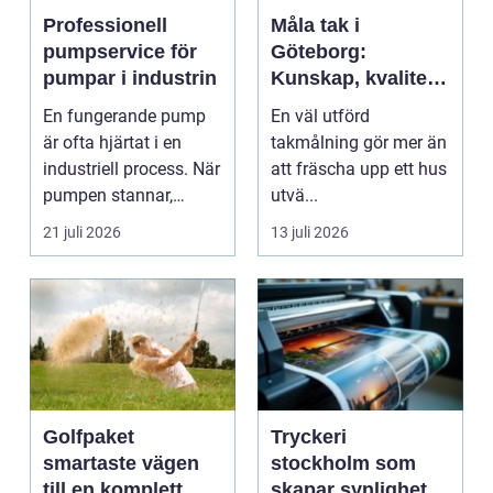
Professionell
Måla tak i
pumpservice för
Göteborg:
pumpar i industrin
Kunskap, kvalitet
och långsiktigt
En fungerande pump
En väl utförd
skydd vid
är ofta hjärtat i en
takmålning gör mer än
takmålning i
industriell process. När
att fräscha upp ett hus
Göteborg
pumpen stannar,
utvä...
stan...
21 juli 2026
13 juli 2026
Golfpaket
Tryckeri
smartaste vägen
stockholm som
till en komplett
skapar synlighet