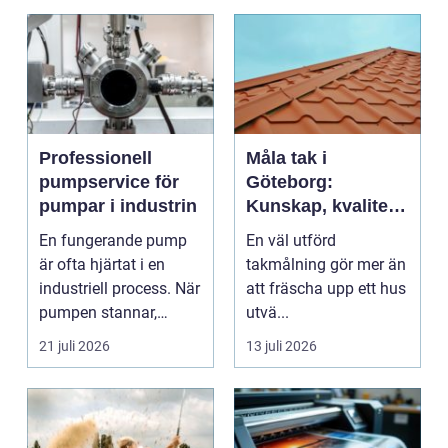
Professionell
Måla tak i
pumpservice för
Göteborg:
pumpar i industrin
Kunskap, kvalitet
och långsiktigt
En fungerande pump
En väl utförd
skydd vid
är ofta hjärtat i en
takmålning gör mer än
takmålning i
industriell process. När
att fräscha upp ett hus
Göteborg
pumpen stannar,
utvä...
stan...
21 juli 2026
13 juli 2026