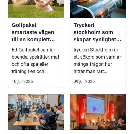
Golfpaket
Tryckeri
smartaste vägen
stockholm som
till en komplett
skapar synlighet
golfupplevelse
och förtroende
Ett Golfpaket samlar
tryckeri Stockholm är
boende, spelrätter, mat
ett sökord som samlar
och ofta spa eller
många frågor: hur
träning i en och
hittar man rätt
samma bokning. För ...
leverantör, vad skilje...
10 juli 2026
09 juli 2026