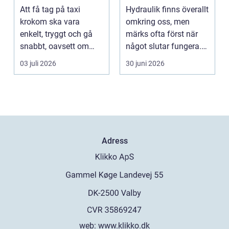
fungera
smarta lösningar
Att få tag på taxi
Hydraulik finns överallt
nära till hands
krokom ska vara
omkring oss, men
enkelt, tryggt och gå
märks ofta först när
snabbt, oavsett om
något slutar fungera.
resan gäller jobbet,
Maskiner stanna...
03 juli 2026
30 juni 2026
bar...
Adress
web:
www.klikko.dk