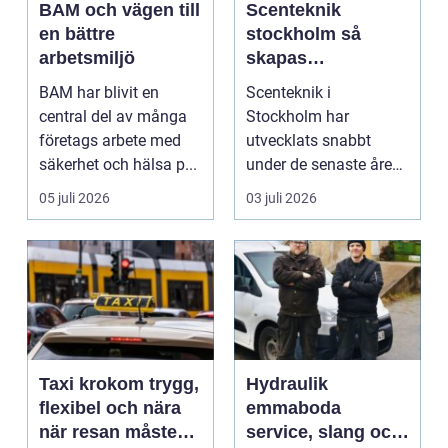
BAM och vägen till
Scenteknik
en bättre
stockholm så
arbetsmiljö
skapas
minnesvärda
BAM har blivit en
Scenteknik i
upplevelser på
central del av många
Stockholm har
scen
företags arbete med
utvecklats snabbt
säkerhet och hälsa p...
under de senaste åren.
Publiken förväntar sig i
05 juli 2026
03 juli 2026
dag mer...
Taxi krokom trygg,
Hydraulik
flexibel och nära
emmaboda
när resan måste
service, slang och