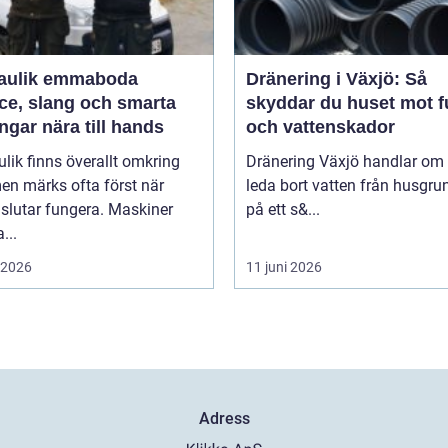
aulik emmaboda
Dränering i Växjö: Så
ce, slang och smarta
skyddar du huset mot f
ngar nära till hands
och vattenskador
lik finns överallt omkring
Dränering Växjö handlar om 
en märks ofta först när
leda bort vatten från husgr
slutar fungera. Maskiner
på ett s&...
...
i 2026
11 juni 2026
Adress