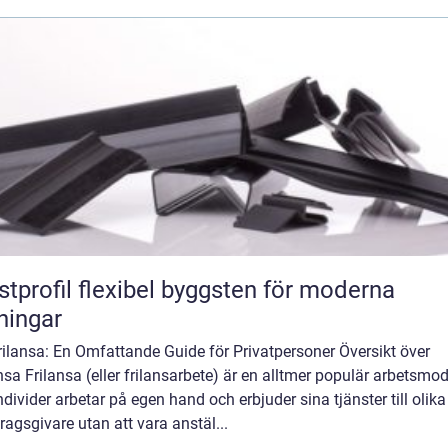
flexibel byggsten för moderna
ningar
rilansa: En Omfattande Guide för Privatpersoner Översikt över
nsa Frilansa (eller frilansarbete) är en alltmer populär arbetsmod
ndivider arbetar på egen hand och erbjuder sina tjänster till olika
agsgivare utan att vara anstäl...