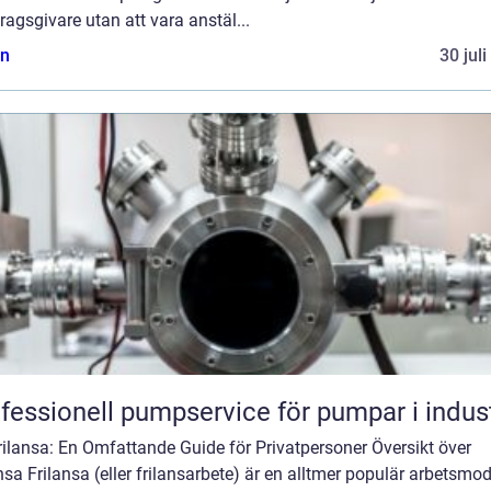
agsgivare utan att vara anstäl...
n
30 jul
fessionell pumpservice för pumpar i indus
rilansa: En Omfattande Guide för Privatpersoner Översikt över
nsa Frilansa (eller frilansarbete) är en alltmer populär arbetsmod