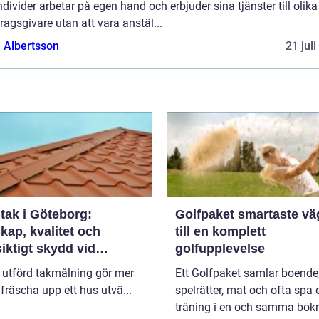
ndivider arbetar på egen hand och erbjuder sina tjänster till olika
agsgivare utan att vara anstäl...
a Albertsson
21 jul
tak i Göteborg:
Golfpaket smartaste vägen
kap, kvalitet och
till en komplett
iktigt skydd vid
golfupplevelse
ålning i Göteborg
 utförd takmålning gör mer
Ett Golfpaket samlar boende
 fräscha upp ett hus utvä...
spelrätter, mat och ofta spa e
träning i en och samma bok