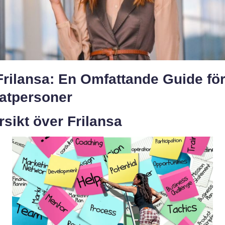
Frilansa: En Omfattande Guide fö
vatpersoner
sikt över Frilansa