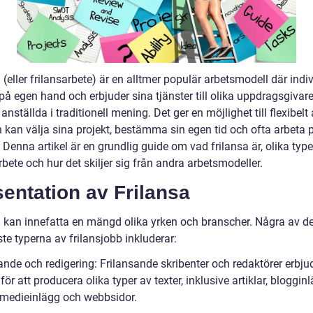
 (eller frilansarbete) är en alltmer populär arbetsmodell där indi
på egen hand och erbjuder sina tjänster till olika uppdragsgivar
 anställda i traditionell mening. Det ger en möjlighet till flexibelt 
 kan välja sina projekt, bestämma sin egen tid och ofta arbeta 
 Denna artikel är en grundlig guide om vad frilansa är, olika type
rbete och hur det skiljer sig från andra arbetsmodeller.
entation av Frilansa
a kan innefatta en mängd olika yrken och branscher. Några av d
te typerna av frilansjobb inkluderar:
ande och redigering: Frilansande skribenter och redaktörer erbju
 för att producera olika typer av texter, inklusive artiklar, bloggin
 medieinlägg och webbsidor.