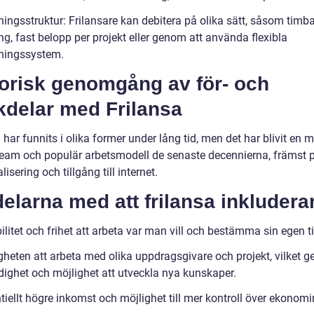
ningsstruktur: Frilansare kan debitera på olika sätt, såsom timb
ng, fast belopp per projekt eller genom att använda flexibla
tningssystem.
torisk genomgång av för- och
kdelar med Frilansa
 har funnits i olika former under lång tid, men det har blivit en m
eam och populär arbetsmodell de senaste decennierna, främst 
alisering och tillgång till internet.
elarna med att frilansa inkluderar
bilitet och frihet att arbeta var man vill och bestämma sin egen ti
gheten att arbeta med olika uppdragsgivare och projekt, vilket g
ighet och möjlighet att utveckla nya kunskaper.
tiellt högre inkomst och möjlighet till mer kontroll över ekonomi