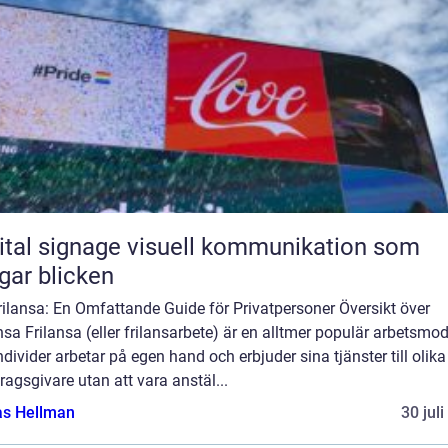
ignage visuell kommunikation som
gar blicken
rilansa: En Omfattande Guide för Privatpersoner Översikt över
nsa Frilansa (eller frilansarbete) är en alltmer populär arbetsmod
ndivider arbetar på egen hand och erbjuder sina tjänster till olika
agsgivare utan att vara anstäl...
as Hellman
30 jul