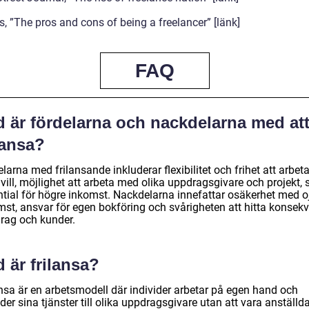
, ”The pros and cons of being a freelancer” [länk]
FAQ
d är fördelarna och nackdelarna med at
lansa?
larna med frilansande inkluderar flexibilitet och frihet att arbet
vill, möjlighet att arbeta med olika uppdragsgivare och projekt,
ntial för högre inkomst. Nackdelarna innefattar osäkerhet med 
mst, ansvar för egen bokföring och svårigheten att hitta konsek
rag och kunder.
 är frilansa?
ansa är en arbetsmodell där individer arbetar på egen hand och
der sina tjänster till olika uppdragsgivare utan att vara anställda