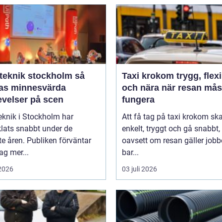
eknik stockholm så
Taxi krokom trygg, flexibel
as minnesvärda
och nära när resan mås
evelser på scen
fungera
eknik i Stockholm har
Att få tag på taxi krokom sk
lats snabbt under de
enkelt, tryggt och gå snabbt,
e åren. Publiken förväntar
oavsett om resan gäller jobb
dag mer...
bar...
 2026
03 juli 2026