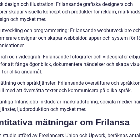
sk design och illustration: Frilansande grafiska designers och
törer skapar visuella koncept och-produkter för reklam, marknads
ign och mycket mer.
utveckling och programmering: Frilansande webbutvecklare oc
merare designar och skapar webbsidor, appar och system för f
anisationer.
rafi och videografi: Frilansande fotografer och videografer erbj
r för att fånga ögonblick, dokumentera händelser och skapa visue
l för olika ändamål.
sättning och språktjänster: Frilansande översättare och språkkon
till med att översätta texter och kommunicera på olika språk.
anliga frilansjobb inkluderar marknadsföring, sociala medier han
tjänster, ljudproduktion och mycket mer.
titativa mätningar om Frilansa
en studie utförd av Freelancers Union och Upwork, beräknas antal