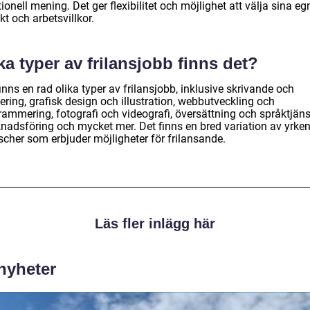
tionell mening. Det ger flexibilitet och möjlighet att välja sina eg
kt och arbetsvillkor.
ka typer av frilansjobb finns det?
inns en rad olika typer av frilansjobb, inklusive skrivande och
ering, grafisk design och illustration, webbutveckling och
ammering, fotografi och videografi, översättning och språktjänst
nadsföring och mycket mer. Det finns en bred variation av yrke
scher som erbjuder möjligheter för frilansande.
Läs fler inlägg här
 nyheter