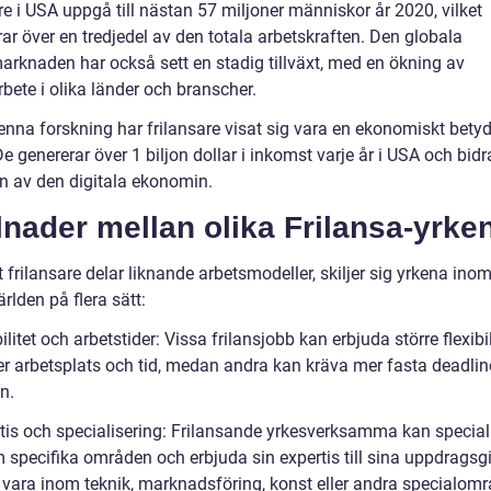
re i USA uppgå till nästan 57 miljoner människor år 2020, vilket
ar över en tredjedel av den totala arbetskraften. Den globala
marknaden har också sett en stadig tillväxt, med en ökning av
rbete i olika länder och branscher.
denna forskning har frilansare visat sig vara en ekonomiskt bet
e genererar över 1 biljon dollar i inkomst varje år i USA och bidrar
en av den digitala ekonomin.
lnader mellan olika Frilansa-yrke
t frilansare delar liknande arbetsmodeller, skiljer sig yrkena ino
ärlden på flera sätt:
bilitet och arbetstider: Vissa frilansjobb kan erbjuda större flexibil
ler arbetsplats och tid, medan andra kan kräva mer fasta deadli
n.
rtis och specialisering: Frilansande yrkesverksamma kan special
 specifika områden och erbjuda sin expertis till sina uppdragsgi
 vara inom teknik, marknadsföring, konst eller andra specialomr