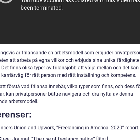
ingsvis är frilansande en arbetsmodell som erbjuder privatperso
ten att arbeta på egna villkor och erbjuda sina unika färdighete
. Det finns olika typer av frilansjobb att välja mellan och det kan
 karriärväg för rätt person med rätt inställning och kompetens.
t förstå vad frilansa innebär, vilka typer som finns, och dess fö
ar, kan privatpersoner bättre navigera och dra nytta av denna
de arbetsmodell.
erenser:
ancers Union and Upwork, ”Freelancing in America: 2020” report. 
treet Journal, ”The rise of freelance nation” [länk]