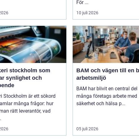
För ...
 2026
10 juli 2026
keri stockholm som
BAM och vägen till en b
ar synlighet och
arbetsmiljö
roende
BAM har blivit en central del
ri Stockholm är ett sökord
många företags arbete med
amlar många frågor: hur
säkerhet och hälsa p...
 man rätt leverantör, vad
.
 2026
05 juli 2026