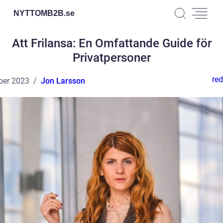
NYTTOMB2B.
se
Att Frilansa: En Omfattande Guide för
Privatpersoner
red
ber 2023
Jon Larsson