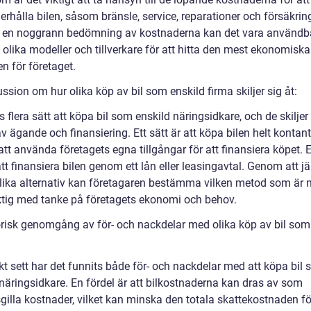
rhålla bilen, såsom bränsle, service, reparationer och försäkring
a en noggrann bedömning av kostnaderna kan det vara användba
olika modeller och tillverkare för att hitta den mest ekonomiska
n för företaget.
ssion om hur olika köp av bil som enskild firma skiljer sig åt:
s flera sätt att köpa bil som enskild näringsidkare, och de skiljer 
v ägande och finansiering. Ett sätt är att köpa bilen helt kontant 
t använda företagets egna tillgångar för att finansiera köpet. E
att finansiera bilen genom ett lån eller leasingavtal. Genom att 
lika alternativ kan företagaren bestämma vilken metod som är 
ktig med tanke på företagets ekonomi och behov.
orisk genomgång av för- och nackdelar med olika köp av bil som
kt sett har det funnits både för- och nackdelar med att köpa bil
 näringsidkare. En fördel är att bilkostnaderna kan dras av som
gilla kostnader, vilket kan minska den totala skattekostnaden fö