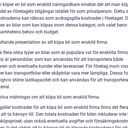
 köper en bil som enskild näringsidkare innebär det att man kö
el av företagets tillgångar istället för som privatperson. Detta 
kostnaderna kan räknas som avdragsgilla kostnader i företaget. D
yper av bilar som kan köpas inom denna kategori, och valet beror
samhetens behov och budget.
ttande presentation av att köpa bil som enskild firma:
s flera olika typer av bilar som är populära val för enskilda firmo
typ är personbilar, som kan användas för att transportera både
ren och eventuella kunder eller leveranser. För företag inom vis
er kan transportbilar eller skåpbilar vara mer lämpliga. Dessa f
igtvis större lastkapacitet och kan användas för att transportera
erial.
ativa mätningar om att köpa bil som enskild firma:
gäller kostnader för att köpa bil som enskild firma finns det fler
 att ta hänsyn till. Den totala kostnaden för bilen inkluderar inte
nköpspriset, utan också eventuella avgifter och försäkringskostn
 är det viktigt att ta hänsyn till de löpande kostnaderna för at