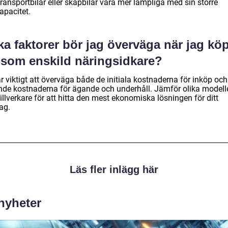
ransportbilar eller skåpbilar vara mer lämpliga med sin större
apacitet.
ka faktorer bör jag överväga när jag kö
l som enskild näringsidkare?
r viktigt att överväga både de initiala kostnaderna för inköp och
nde kostnaderna för ägande och underhåll. Jämför olika modell
illverkare för att hitta den mest ekonomiska lösningen för ditt
ag.
Läs fler inlägg här
 nyheter