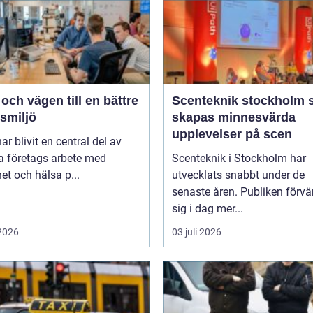
ch vägen till en bättre
Scenteknik stockholm så
smiljö
skapas minnesvärda
upplevelser på scen
r blivit en central del av
 företags arbete med
Scenteknik i Stockholm har
et och hälsa p...
utvecklats snabbt under de
senaste åren. Publiken förvä
sig i dag mer...
 2026
03 juli 2026