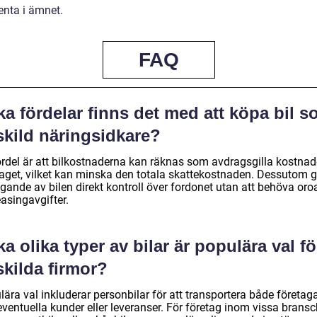
nta i ämnet.
FAQ
ka fördelar finns det med att köpa bil 
skild näringsidkare?
ördel är att bilkostnaderna kan räknas som avdragsgilla kostnade
taget, vilket kan minska den totala skattekostnaden. Dessutom g
gande av bilen direkt kontroll över fordonet utan att behöva oro
easingavgifter.
ka olika typer av bilar är populära val fö
skilda firmor?
ära val inkluderar personbilar för att transportera både företag
ventuella kunder eller leveranser. För företag inom vissa bransc