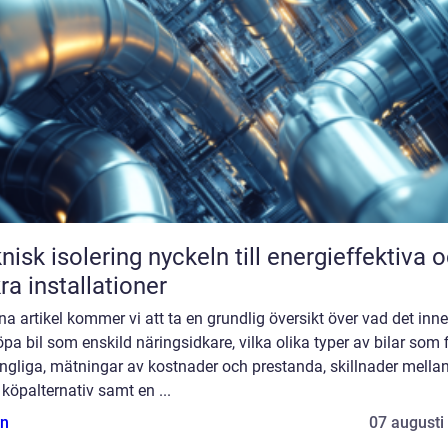
solering nyckeln till energieffektiva och
ra installationer
na artikel kommer vi att ta en grundlig översikt över vad det inn
öpa bil som enskild näringsidkare, vilka olika typer av bilar som 
ängliga, mätningar av kostnader och prestanda, skillnader mella
 köpalternativ samt en ...
n
07 augusti