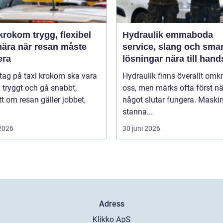
m trygg, flexibel
Hydraulik emmaboda
nära när resan måste
service, slang och sma
era
lösningar nära till hand
 tag på taxi krokom ska vara
Hydraulik finns överallt omk
, tryggt och gå snabbt,
oss, men märks ofta först nä
t om resan gäller jobbet,
något slutar fungera. Maski
stanna...
 2026
30 juni 2026
Adress