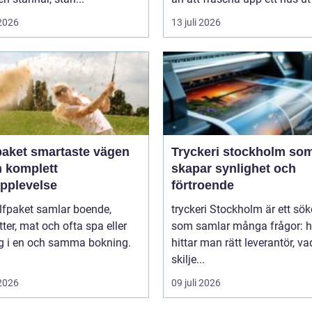
 2026
13 juli 2026
artaste vägen
Tryckeri stockholm so
en komplett
skapar synlighet och
upplevelse
förtroende
lfpaket samlar boende,
tryckeri Stockholm är ett sö
tter, mat och ofta spa eller
som samlar många frågor: h
ng i en och samma bokning.
hittar man rätt leverantör, va
skilje...
 2026
09 juli 2026