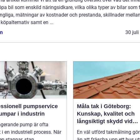
öpa bil som enskild näringsidkare, vilka olika typer av bilar som 
ängliga, mätningar av kostnader och prestanda, skillnader mella
 köpalternativ samt en ...
n
30 jul
essionell pumpservice
Måla tak i Göteborg:
umpar i industrin
Kunskap, kvalitet och
långsiktigt skydd vid
ngerande pump är ofta
takmålning i Göteborg
t i en industriell process. När
En väl utförd takmålning gö
 stannar, stan...
än att fräscha upp ett hus ut