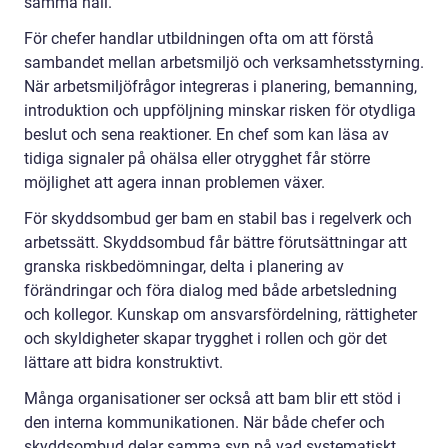
samma håll.
För chefer handlar utbildningen ofta om att förstå
sambandet mellan arbetsmiljö och verksamhetsstyrning.
När arbetsmiljöfrågor integreras i planering, bemanning,
introduktion och uppföljning minskar risken för otydliga
beslut och sena reaktioner. En chef som kan läsa av
tidiga signaler på ohälsa eller otrygghet får större
möjlighet att agera innan problemen växer.
För skyddsombud ger bam en stabil bas i regelverk och
arbetssätt. Skyddsombud får bättre förutsättningar att
granska riskbedömningar, delta i planering av
förändringar och föra dialog med både arbetsledning
och kollegor. Kunskap om ansvarsfördelning, rättigheter
och skyldigheter skapar trygghet i rollen och gör det
lättare att bidra konstruktivt.
Många organisationer ser också att bam blir ett stöd i
den interna kommunikationen. När både chefer och
skyddsombud delar samma syn på vad systematiskt