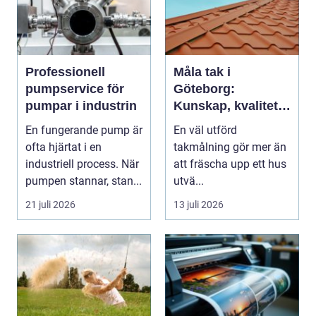
Professionell
Måla tak i
pumpservice för
Göteborg:
pumpar i industrin
Kunskap, kvalitet
och långsiktigt
En fungerande pump är
En väl utförd
skydd vid
ofta hjärtat i en
takmålning gör mer än
takmålning i
industriell process. När
att fräscha upp ett hus
Göteborg
pumpen stannar, stan...
utvä...
21 juli 2026
13 juli 2026