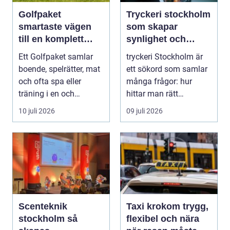
Golfpaket
Tryckeri stockholm
smartaste vägen
som skapar
till en komplett
synlighet och
golfupplevelse
förtroende
Ett Golfpaket samlar
tryckeri Stockholm är
boende, spelrätter, mat
ett sökord som samlar
och ofta spa eller
många frågor: hur
träning i en och
hittar man rätt
samma bokning. För ...
leverantör, vad skilje...
10 juli 2026
09 juli 2026
Scenteknik
Taxi krokom trygg,
stockholm så
flexibel och nära