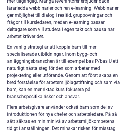
mer tillgänglig. Många leverantörer erbjuder både
lärarledda webbinarier och ren e-learning. Webbinarier
ger möjlighet till dialog i realtid, gruppövningar och
frågor till kursledaren, medan e-learning passar
deltagare som vill studera i egen takt och pausa när
arbetet kräver det.
En vanlig strategi är att koppla bam till mer
specialiserade utbildningar. Inom bygg- och
anläggningsbranschen är till exempel bas P/bas U ett
naturligt nästa steg för den som arbetar med
projektering eller utförande. Genom att först skapa en
bred förståelse för arbetsmiljölagstiftning och sam via
bam, kan en mer riktad kurs fokusera på
branschspecifika risker och ansvar.
Flera arbetsgivare använder också bam som del av
introduktionen för nya chefer och arbetsledare. På så
sätt säkras en miniminivå av arbetsmiljökompetens
tidigt i anställningen. Det minskar risken för misstag