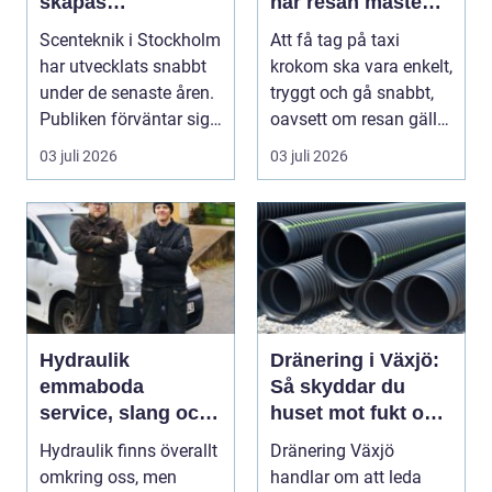
skapas
när resan måste
minnesvärda
fungera
Scenteknik i Stockholm
Att få tag på taxi
upplevelser på
har utvecklats snabbt
krokom ska vara enkelt,
scen
under de senaste åren.
tryggt och gå snabbt,
Publiken förväntar sig i
oavsett om resan gäller
dag mer...
jobbet, bar...
03 juli 2026
03 juli 2026
Hydraulik
Dränering i Växjö:
emmaboda
Så skyddar du
service, slang och
huset mot fukt och
smarta lösningar
vattenskador
Hydraulik finns överallt
Dränering Växjö
nära till hands
omkring oss, men
handlar om att leda