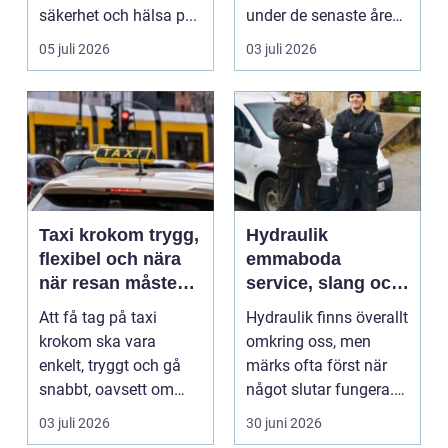
säkerhet och hälsa p...
under de senaste åren.
Publiken förväntar sig i
05 juli 2026
03 juli 2026
dag mer...
Taxi krokom trygg,
Hydraulik
flexibel och nära
emmaboda
när resan måste
service, slang och
fungera
smarta lösningar
Att få tag på taxi
Hydraulik finns överallt
nära till hands
krokom ska vara
omkring oss, men
enkelt, tryggt och gå
märks ofta först när
snabbt, oavsett om
något slutar fungera.
resan gäller jobbet,
Maskiner stanna...
03 juli 2026
30 juni 2026
bar...