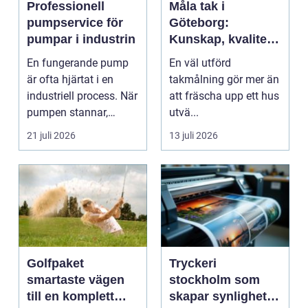
Professionell
Måla tak i
pumpservice för
Göteborg:
pumpar i industrin
Kunskap, kvalitet
och långsiktigt
En fungerande pump
En väl utförd
skydd vid
är ofta hjärtat i en
takmålning gör mer än
takmålning i
industriell process. När
att fräscha upp ett hus
Göteborg
pumpen stannar,
utvä...
stan...
21 juli 2026
13 juli 2026
Golfpaket
Tryckeri
smartaste vägen
stockholm som
till en komplett
skapar synlighet