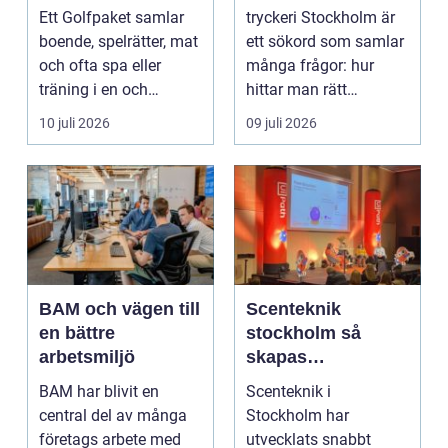
golfupplevelse
och förtroende
Ett Golfpaket samlar
tryckeri Stockholm är
boende, spelrätter, mat
ett sökord som samlar
och ofta spa eller
många frågor: hur
träning i en och
hittar man rätt
samma bokning. För ...
leverantör, vad skilje...
10 juli 2026
09 juli 2026
BAM och vägen till
Scenteknik
en bättre
stockholm så
arbetsmiljö
skapas
minnesvärda
BAM har blivit en
Scenteknik i
upplevelser på
central del av många
Stockholm har
scen
företags arbete med
utvecklats snabbt