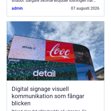
snabbt. bärgare Skövde erbjuder lösningen när
kunder i Sk&oum...
admin
07 augusti 2026
Digital signage visuell
kommunikation som fångar
blicken