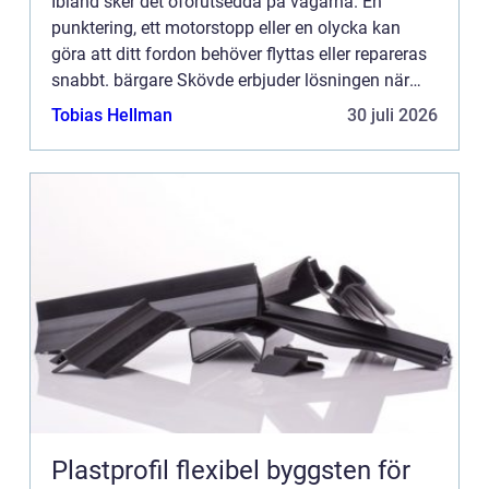
Ibland sker det oförutsedda på vägarna. En
punktering, ett motorstopp eller en olycka kan
göra att ditt fordon behöver flyttas eller repareras
snabbt. bärgare Skövde erbjuder lösningen när
kunder i Sk&oum...
Tobias Hellman
30 juli 2026
Plastprofil flexibel byggsten för