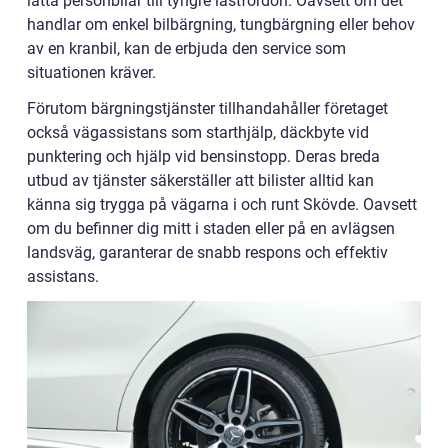
lätta personbilar till tyngre lastfordon. Oavsett om det
handlar om enkel bilbärgning, tungbärgning eller behov
av en kranbil, kan de erbjuda den service som
situationen kräver.
Förutom bärgningstjänster tillhandahåller företaget
också vägassistans som starthjälp, däckbyte vid
punktering och hjälp vid bensinstopp. Deras breda
utbud av tjänster säkerställer att bilister alltid kan
känna sig trygga på vägarna i och runt Skövde. Oavsett
om du befinner dig mitt i staden eller på en avlägsen
landsväg, garanterar de snabb respons och effektiv
assistans.