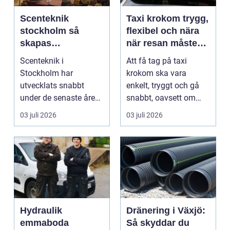
Scenteknik
Taxi krokom trygg,
stockholm så
flexibel och nära
skapas
när resan måste
minnesvärda
fungera
Scenteknik i
Att få tag på taxi
upplevelser på
Stockholm har
krokom ska vara
scen
utvecklats snabbt
enkelt, tryggt och gå
under de senaste åren.
snabbt, oavsett om
Publiken förväntar sig i
resan gäller jobbet,
03 juli 2026
03 juli 2026
dag mer...
bar...
Hydraulik
Dränering i Växjö:
emmaboda
Så skyddar du