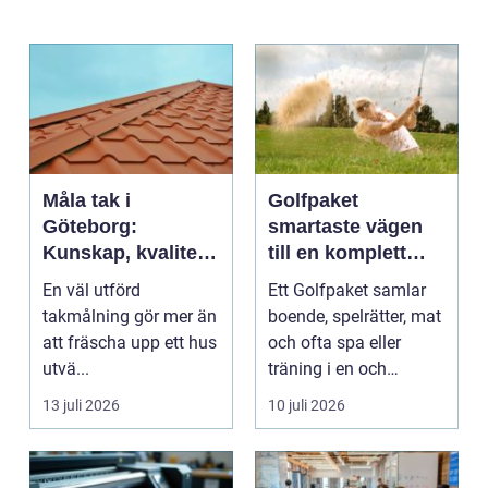
Måla tak i
Golfpaket
Göteborg:
smartaste vägen
Kunskap, kvalitet
till en komplett
och långsiktigt
golfupplevelse
En väl utförd
Ett Golfpaket samlar
skydd vid
takmålning gör mer än
boende, spelrätter, mat
takmålning i
att fräscha upp ett hus
och ofta spa eller
Göteborg
utvä...
träning i en och
samma bokning. För ...
13 juli 2026
10 juli 2026