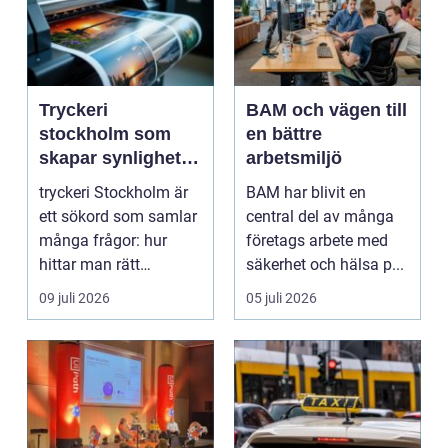
Tryckeri
BAM och vägen till
stockholm som
en bättre
skapar synlighet
arbetsmiljö
och förtroende
tryckeri Stockholm är
BAM har blivit en
ett sökord som samlar
central del av många
många frågor: hur
företags arbete med
hittar man rätt
säkerhet och hälsa p...
leverantör, vad skilje...
09 juli 2026
05 juli 2026