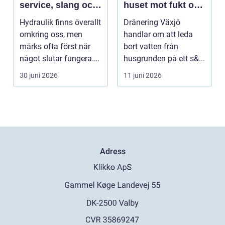
service, slang och
huset mot fukt och
smarta lösningar
vattenskador
Hydraulik finns överallt
Dränering Växjö
nära till hands
omkring oss, men
handlar om att leda
märks ofta först när
bort vatten från
något slutar fungera.
husgrunden på ett s&...
Maskiner stanna...
30 juni 2026
11 juni 2026
Adress