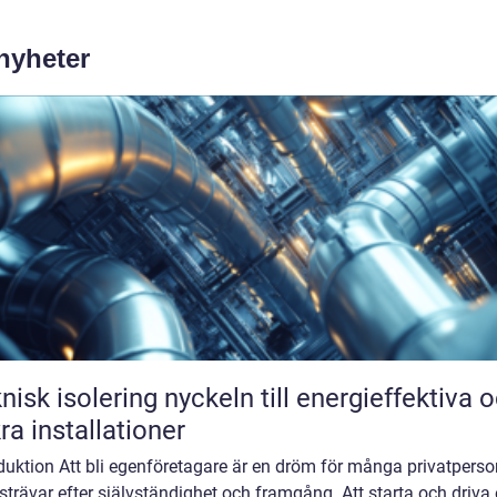
 nyheter
solering nyckeln till energieffektiva och
ra installationer
duktion Att bli egenföretagare är en dröm för många privatperso
trävar efter självständighet och framgång. Att starta och driva 