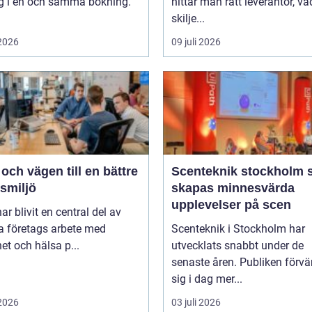
ng i en och samma bokning.
hittar man rätt leverantör, va
skilje...
 2026
09 juli 2026
ch vägen till en bättre
Scenteknik stockholm så
smiljö
skapas minnesvärda
upplevelser på scen
r blivit en central del av
 företags arbete med
Scenteknik i Stockholm har
et och hälsa p...
utvecklats snabbt under de
senaste åren. Publiken förvä
sig i dag mer...
 2026
03 juli 2026