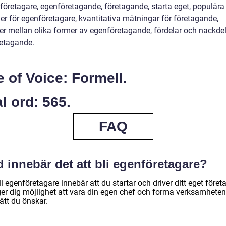
nföretagare, egenföretagande, företagande, starta eget, populära
er för egenföretagare, kvantitativa mätningar för företagande,
der mellan olika former av egenföretagande, fördelar och nackde
etagande.
 of Voice: Formell.
l ord: 565.
FAQ
 innebär det att bli egenföretagare?
li egenföretagare innebär att du startar och driver ditt eget föret
ger dig möjlighet att vara din egen chef och forma verksamhete
ätt du önskar.