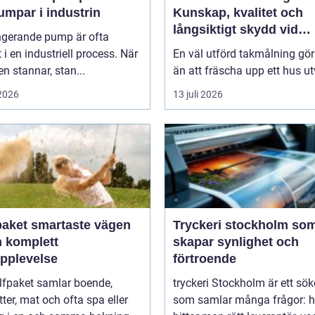
umpar i industrin
Kunskap, kvalitet och
långsiktigt skydd vid
ngerande pump är ofta
takmålning i Göteborg
t i en industriell process. När
En väl utförd takmålning gö
 stannar, stan...
än att fräscha upp ett hus ut
 2026
13 juli 2026
artaste vägen
Tryckeri stockholm so
en komplett
skapar synlighet och
upplevelse
förtroende
lfpaket samlar boende,
tryckeri Stockholm är ett sö
tter, mat och ofta spa eller
som samlar många frågor: h