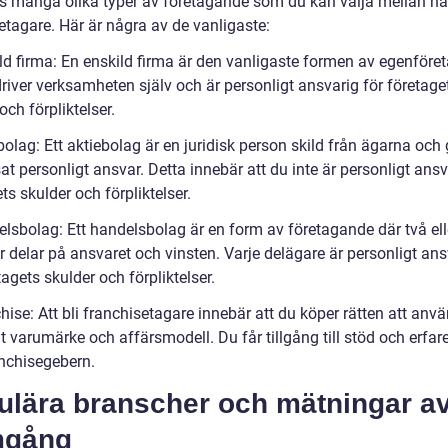
ns många olika typer av företagande som du kan välja mellan när
etagare. Här är några av de vanligaste:
ild firma: En enskild firma är den vanligaste formen av egenför
river verksamheten själv och är personligt ansvarig för företage
och förpliktelser.
bolag: Ett aktiebolag är en juridisk person skild från ägarna och 
t personligt ansvar. Detta innebär att du inte är personligt ansv
ts skulder och förpliktelser.
lsbolag: Ett handelsbolag är en form av företagande där två elle
 delar på ansvaret och vinsten. Varje delägare är personligt ans
tagets skulder och förpliktelser.
hise: Att bli franchisetagare innebär att du köper rätten att anvä
t varumärke och affärsmodell. Du får tillgång till stöd och erfar
anchisegebern.
ulära branscher och mätningar a
mgång