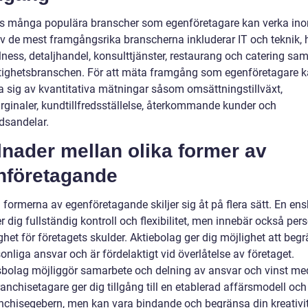
ns många populära branscher som egenföretagare kan verka in
v de mest framgångsrika branscherna inkluderar IT och teknik, 
ness, detaljhandel, konsulttjänster, restaurang och catering sam
tighetsbranschen. För att mäta framgång som egenföretagare 
 sig av kvantitativa mätningar såsom omsättningstillväxt,
rginaler, kundtillfredsställelse, återkommande kunder och
sandelar.
lnader mellan olika former av
nföretagande
 formerna av egenföretagande skiljer sig åt på flera sätt. En ens
r dig fullständig kontroll och flexibilitet, men innebär också per
het för företagets skulder. Aktiebolag ger dig möjlighet att beg
sonliga ansvar och är fördelaktigt vid överlåtelse av företaget.
bolag möjliggör samarbete och delning av ansvar och vinst me
franchisetagare ger dig tillgång till en etablerad affärsmodell och
anchisegebern, men kan vara bindande och begränsa din kreativit