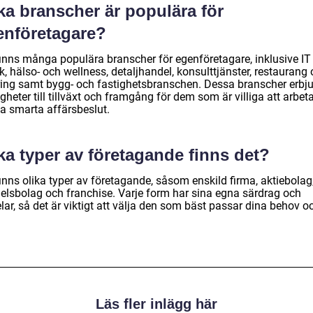
ka branscher är populära för
enföretagare?
finns många populära branscher för egenföretagare, inklusive IT
k, hälso- och wellness, detaljhandel, konsulttjänster, restaurang
ring samt bygg- och fastighetsbranschen. Dessa branscher erbj
gheter till tillväxt och framgång för dem som är villiga att arbet
ta smarta affärsbeslut.
ka typer av företagande finns det?
inns olika typer av företagande, såsom enskild firma, aktiebolag
elsbolag och franchise. Varje form har sina egna särdrag och
lar, så det är viktigt att välja den som bäst passar dina behov o
Läs fler inlägg här