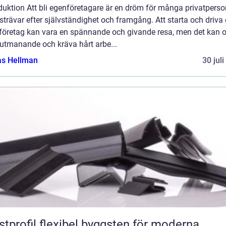
duktion Att bli egenföretagare är en dröm för många privatperso
trävar efter självständighet och framgång. Att starta och driva 
 företag kan vara en spännande och givande resa, men det kan 
 utmanande och kräva hårt arbe...
as Hellman
30 jul
flexibel byggsten för moderna