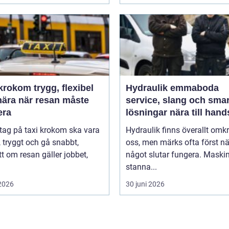
m trygg, flexibel
Hydraulik emmaboda
nära när resan måste
service, slang och sma
era
lösningar nära till hand
 tag på taxi krokom ska vara
Hydraulik finns överallt omk
, tryggt och gå snabbt,
oss, men märks ofta först nä
t om resan gäller jobbet,
något slutar fungera. Maski
stanna...
 2026
30 juni 2026