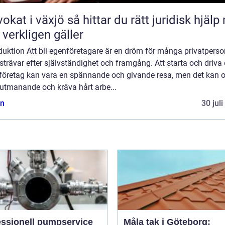
äxjö så hittar du rätt juridisk hjälp när
 verkligen gäller
duktion Att bli egenföretagare är en dröm för många privatperso
trävar efter självständighet och framgång. Att starta och driva 
 företag kan vara en spännande och givande resa, men det kan 
 utmanande och kräva hårt arbe...
n
30 jul
essionell pumpservice
Måla tak i Göteborg: