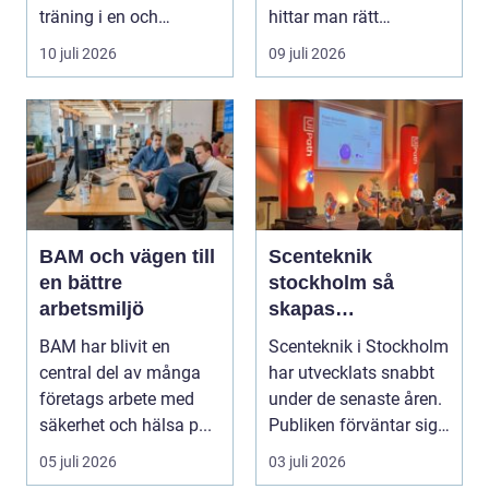
träning i en och
hittar man rätt
samma bokning. För ...
leverantör, vad skilje...
10 juli 2026
09 juli 2026
BAM och vägen till
Scenteknik
en bättre
stockholm så
arbetsmiljö
skapas
minnesvärda
BAM har blivit en
Scenteknik i Stockholm
upplevelser på
central del av många
har utvecklats snabbt
scen
företags arbete med
under de senaste åren.
säkerhet och hälsa p...
Publiken förväntar sig i
dag mer...
05 juli 2026
03 juli 2026