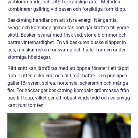
vårblommande, och JAS för känsliga arter. Metoden
kombinerar gallring vid basen och försiktiga formklipp.
Beskärning handlar om att styra energi. När gamla,
svaga och korsande grenar tas bort går kraften till yngre
skott. Busken svarar med frisk ved, större blommor och
bättre vinterhärdighet. En välbeskuren buske släpper in
ljus, minskar risken för svamp och håller formen under
stormiga höstdagar.
Rätt snitt kan jämföras med att öppna fönster i ett täppt
rum. Luften cirkulerar och allt mår bättre. Den principen
gäller för syren, spirea, hortensia, schersmin och många
fler. För häckar ger beskärning kompakt grönmassa från
bas till topp, vilket ger ett robust vindskydd och en snygg
kant runt tomten.