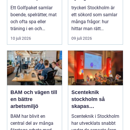
golfupplevelse
förtroende
Ett Golfpaket samlar
tryckeri Stockholm är
boende, spelrätter, mat
ett sökord som samlar
och ofta spa eller
många frågor: hur
träning i en och
hittar man rätt
samma bokning. För ...
leverantör, vad skilje...
10 juli 2026
09 juli 2026
BAM och vägen till
Scenteknik
en bättre
stockholm så
arbetsmiljö
skapas
minnesvärda
BAM har blivit en
Scenteknik i Stockholm
upplevelser på
central del av många
har utvecklats snabbt
scen