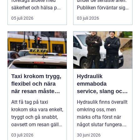
företags arbete med
under de senaste åren.
säkerhet och hälsa p...
Publiken förväntar sig i
dag mer...
05 juli 2026
03 juli 2026
Taxi krokom trygg,
Hydraulik
flexibel och nära
emmaboda
när resan måste
service, slang och
fungera
smarta lösningar
Att få tag på taxi
Hydraulik finns överallt
nära till hands
krokom ska vara enkelt,
omkring oss, men
tryggt och gå snabbt,
märks ofta först när
oavsett om resan gäller
något slutar fungera.
jobbet, bar...
Maskiner stanna...
03 juli 2026
30 juni 2026