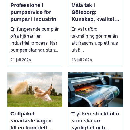
Professionell
Måla tak i
pumpservice för
Göteborg:
pumpar i industrin
Kunskap, kvalitet
och långsiktigt
En fungerande pump är
En väl utförd
skydd vid
ofta hjärtat i en
takmålning gör mer än
takmålning i
industriell process. När
att fräscha upp ett hus
Göteborg
pumpen stannar, stan...
utvä...
21 juli 2026
13 juli 2026
Golfpaket
Tryckeri stockholm
smartaste vägen
som skapar
till en komplett
synlighet och