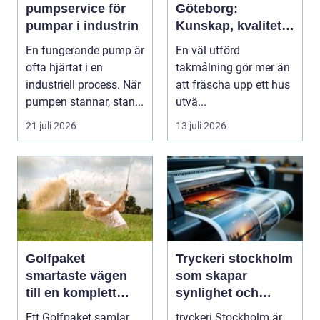
pumpservice för
Göteborg:
pumpar i industrin
Kunskap, kvalitet
och långsiktigt
En fungerande pump är
En väl utförd
skydd vid
ofta hjärtat i en
takmålning gör mer än
takmålning i
industriell process. När
att fräscha upp ett hus
Göteborg
pumpen stannar, stan...
utvä...
21 juli 2026
13 juli 2026
Golfpaket
Tryckeri stockholm
smartaste vägen
som skapar
till en komplett
synlighet och
golfupplevelse
förtroende
Ett Golfpaket samlar
tryckeri Stockholm är