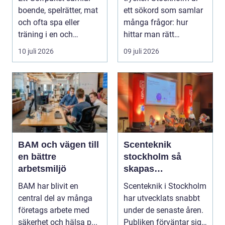
boende, spelrätter, mat
ett sökord som samlar
och ofta spa eller
många frågor: hur
träning i en och
hittar man rätt
samma bokning. För ...
leverantör, vad skilje...
10 juli 2026
09 juli 2026
BAM och vägen till
Scenteknik
en bättre
stockholm så
arbetsmiljö
skapas
minnesvärda
BAM har blivit en
Scenteknik i Stockholm
upplevelser på
central del av många
har utvecklats snabbt
scen
företags arbete med
under de senaste åren.
säkerhet och hälsa p...
Publiken förväntar sig i