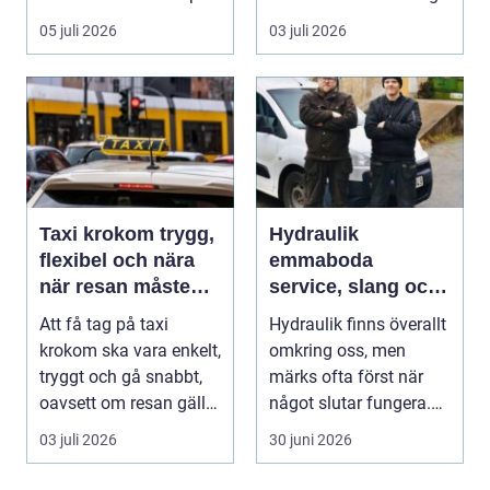
dag mer...
05 juli 2026
03 juli 2026
Taxi krokom trygg,
Hydraulik
flexibel och nära
emmaboda
när resan måste
service, slang och
fungera
smarta lösningar
Att få tag på taxi
Hydraulik finns överallt
nära till hands
krokom ska vara enkelt,
omkring oss, men
tryggt och gå snabbt,
märks ofta först när
oavsett om resan gäller
något slutar fungera.
jobbet, bar...
Maskiner stanna...
03 juli 2026
30 juni 2026