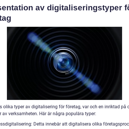
entation av digitaliseringstyper f
tag
s olika typer av digitalisering för företag, var och en inriktad på 
r av verksamheten. Här är några populära typer:
ssdigitalisering: Detta innebär att digitalisera olika företagsproc