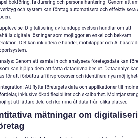
empel bokföring, fakturering och personalhantering. Genom att a
a verktyg och system kan företag automatisera och effektivisera 
löden.
upplevelse: Digitalisering av kundupplevelsen handlar om att
dahålla digitala lösningar som möjliggör en enkel och bekväm
eraktion. Det kan inkludera e-handel, mobilappar och AI-baserad
portsystem.
analys: Genom att samla in och analysera företagsdata kan före
r som kan hjälpa dem att fatta datadrivna beslut. Dataanalys ka
 för att förbättra affärsprocesser och identifiera nya möjlighet
ntegration: Att flytta företagets data och applikationer till moln
rdelar, inklusive ökad flexibilitet och skalbarhet. Molntjänster 
jligt att lättare dela och komma åt data från olika platser.
titativa mätningar om digitaliser
öretag