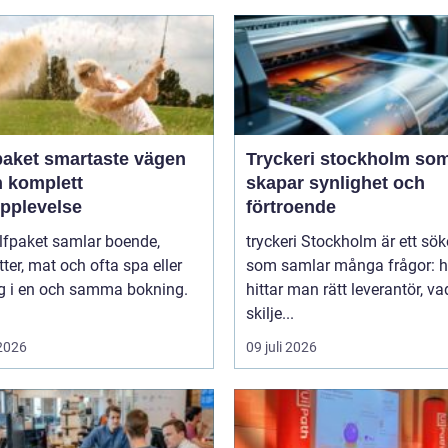
artaste vägen
Tryckeri stockholm so
en komplett
skapar synlighet och
upplevelse
förtroende
lfpaket samlar boende,
tryckeri Stockholm är ett sö
tter, mat och ofta spa eller
som samlar många frågor: h
ng i en och samma bokning.
hittar man rätt leverantör, va
skilje...
 2026
09 juli 2026