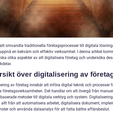
t omvandla traditionella företagsprocesser till digitala lösning
 uppnå en bekväm och effektiv verksamhet. I denna artikel komm
rska olika aspekter av att digitalisera företag och undersöka dess
kdelar.
sikt över digitalisering av företa
sering av företag innebär att införa digital teknik och processer f
ra företagsverksamheten. Det handlar om att övergå från manue
baserade metoder till digitala verktyg och system. Digitaliserin
 allt från att automatisera arbetet, digitalisera dokument, impl
nster och använda dataanalys för att fatta bättre affärsbeslut.