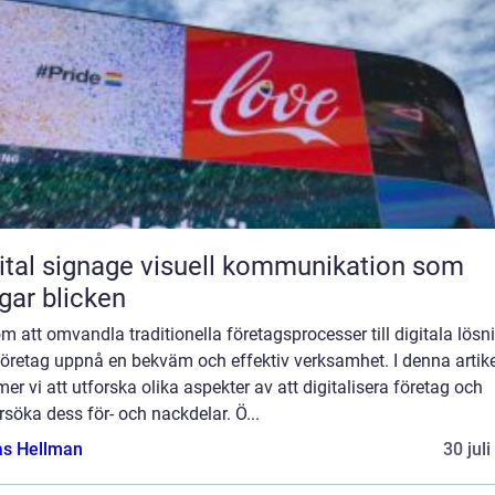
ignage visuell kommunikation som
gar blicken
 att omvandla traditionella företagsprocesser till digitala lösn
företag uppnå en bekväm och effektiv verksamhet. I denna artike
r vi att utforska olika aspekter av att digitalisera företag och
söka dess för- och nackdelar. Ö...
as Hellman
30 jul