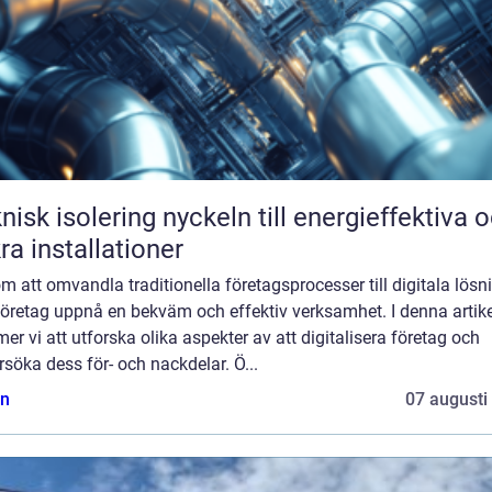
solering nyckeln till energieffektiva och
ra installationer
 att omvandla traditionella företagsprocesser till digitala lösn
företag uppnå en bekväm och effektiv verksamhet. I denna artike
r vi att utforska olika aspekter av att digitalisera företag och
söka dess för- och nackdelar. Ö...
n
07 augusti