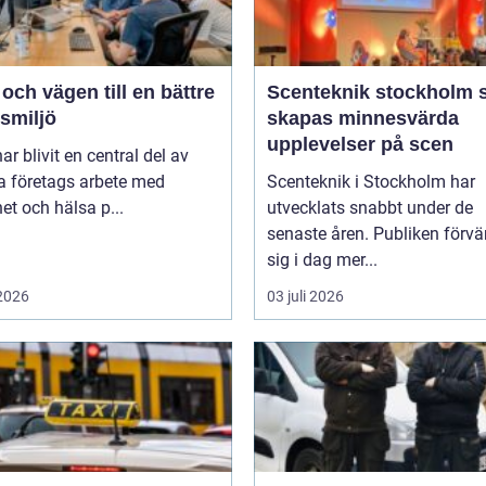
ch vägen till en bättre
Scenteknik stockholm så
smiljö
skapas minnesvärda
upplevelser på scen
r blivit en central del av
 företags arbete med
Scenteknik i Stockholm har
et och hälsa p...
utvecklats snabbt under de
senaste åren. Publiken förvä
sig i dag mer...
 2026
03 juli 2026