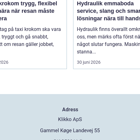
m trygg, flexibel
Hydraulik emmaboda
nära när resan måste
service, slang och sma
era
lösningar nära till hand
 tag på taxi krokom ska vara
Hydraulik finns överallt omk
, tryggt och gå snabbt,
oss, men märks ofta först nä
t om resan gäller jobbet,
något slutar fungera. Maski
stanna...
 2026
30 juni 2026
Adress