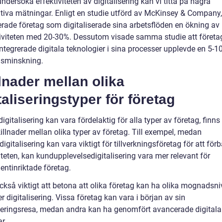
undersöka effektiviteten av digitalisering kan vi titta på några
ativa mätningar. Enligt en studie utförd av McKinsey & Company,
erade företag som digitaliserade sina arbetsflöden en ökning av
iviteten med 20-30%. Dessutom visade samma studie att föret
 integrerade digitala teknologier i sina processer upplevde en 5-
sminskning.
lnader mellan olika
taliseringstyper för företag
gitalisering kan vara fördelaktig för alla typer av företag, finns
illnader mellan olika typer av företag. Till exempel, medan
igitalisering kan vara viktigt för tillverkningsföretag för att förb
iteten, kan kundupplevelsedigitalisering vara mer relevant för
ntinriktade företag.
ckså viktigt att betona att olika företag kan ha olika mognadsni
er digitalisering. Vissa företag kan vara i början av sin
iseringsresa, medan andra kan ha genomfört avancerade digitala
r.