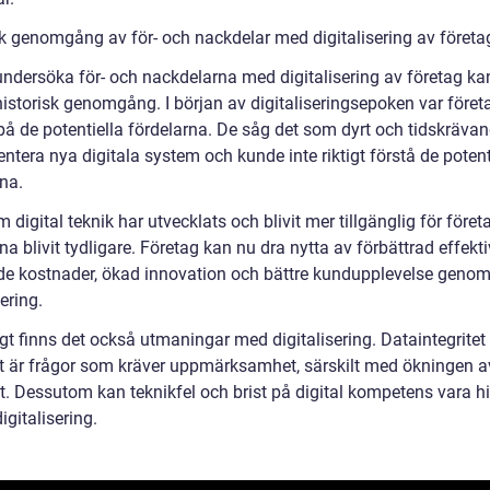
sk genomgång av för- och nackdelar med digitalisering av företa
undersöka för- och nackdelarna med digitalisering av företag kan
historisk genomgång. I början av digitaliseringsepoken var föret
på de potentiella fördelarna. De såg det som dyrt och tidskrävan
tera nya digitala system och kunde inte riktigt förstå de potent
na.
digital teknik har utvecklats och blivit mer tillgänglig för föret
na blivit tydligare. Företag kan nu dra nytta av förbättrad effektiv
e kostnader, ökad innovation och bättre kundupplevelse geno
sering.
gt finns det också utmaningar med digitalisering. Dataintegritet
t är frågor som kräver uppmärksamhet, särskilt med ökningen a
t. Dessutom kan teknikfel och brist på digital kompetens vara hi
igitalisering.