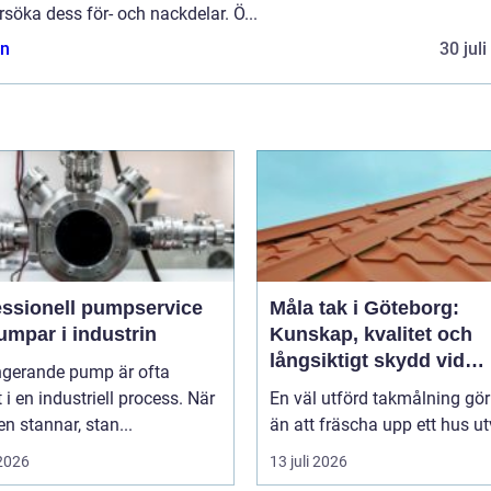
söka dess för- och nackdelar. Ö...
n
30 jul
essionell pumpservice
Måla tak i Göteborg:
umpar i industrin
Kunskap, kvalitet och
långsiktigt skydd vid
ngerande pump är ofta
takmålning i Göteborg
t i en industriell process. När
En väl utförd takmålning gö
 stannar, stan...
än att fräscha upp ett hus ut
 2026
13 juli 2026