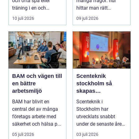
och ofta spa eller
många frågor: hur
träning i en och
hittar man rätt
samma bokning. För ...
leverantör, vad skilje...
10 juli 2026
09 juli 2026
BAM och vägen till
Scenteknik
en bättre
stockholm så
arbetsmiljö
skapas
minnesvärda
BAM har blivit en
Scenteknik i
upplevelser på
central del av många
Stockholm har
scen
företags arbete med
utvecklats snabbt
säkerhet och hälsa p...
under de senaste åren.
Publiken förväntar sig i
05 juli 2026
03 juli 2026
dag mer...