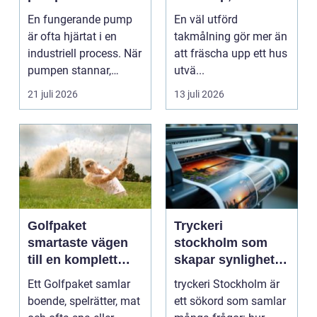
och långsiktigt
En fungerande pump
En väl utförd
skydd vid
är ofta hjärtat i en
takmålning gör mer än
takmålning i
industriell process. När
att fräscha upp ett hus
Göteborg
pumpen stannar,
utvä...
stan...
21 juli 2026
13 juli 2026
Golfpaket
Tryckeri
smartaste vägen
stockholm som
till en komplett
skapar synlighet
golfupplevelse
och förtroende
Ett Golfpaket samlar
tryckeri Stockholm är
boende, spelrätter, mat
ett sökord som samlar