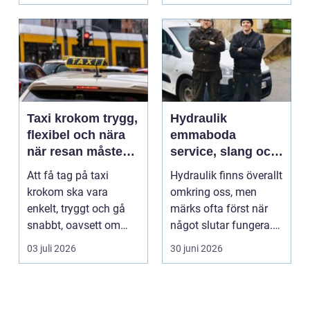
Taxi krokom trygg,
Hydraulik
flexibel och nära
emmaboda
när resan måste
service, slang och
fungera
smarta lösningar
Att få tag på taxi
Hydraulik finns överallt
nära till hands
krokom ska vara
omkring oss, men
enkelt, tryggt och gå
märks ofta först när
snabbt, oavsett om
något slutar fungera.
resan gäller jobbet,
Maskiner stanna...
03 juli 2026
30 juni 2026
bar...