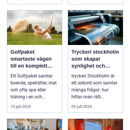
Golfpaket
Tryckeri stockholm
smartaste vägen
som skapar
till en komplett
synlighet och
golfupplevelse
förtroende
Ett Golfpaket samlar
tryckeri Stockholm är
boende, spelrätter, mat
ett sökord som samlar
och ofta spa eller
många frågor: hur
träning i en och
hittar man rätt
samma bokning. För ...
leverantör, vad skilje...
10 juli 2026
09 juli 2026