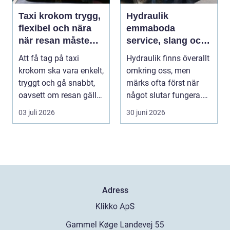
Taxi krokom trygg,
Hydraulik
flexibel och nära
emmaboda
när resan måste
service, slang och
fungera
smarta lösningar
Att få tag på taxi
Hydraulik finns överallt
nära till hands
krokom ska vara enkelt,
omkring oss, men
tryggt och gå snabbt,
märks ofta först när
oavsett om resan gäller
något slutar fungera.
jobbet, bar...
Maskiner stanna...
03 juli 2026
30 juni 2026
Adress