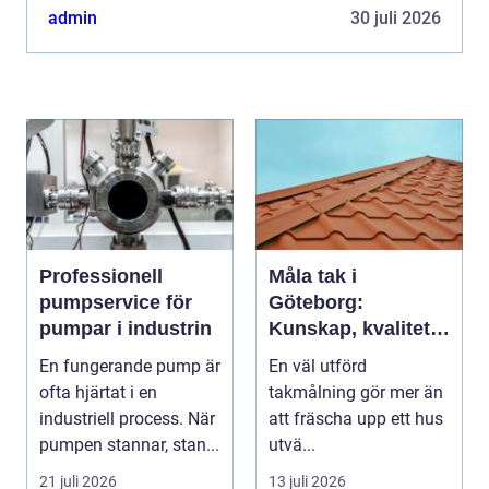
arkitekturen har gett oss vackra, &ou...
admin
30 juli 2026
Professionell
Måla tak i
pumpservice för
Göteborg:
pumpar i industrin
Kunskap, kvalitet
och långsiktigt
En fungerande pump är
En väl utförd
skydd vid
ofta hjärtat i en
takmålning gör mer än
takmålning i
industriell process. När
att fräscha upp ett hus
Göteborg
pumpen stannar, stan...
utvä...
21 juli 2026
13 juli 2026