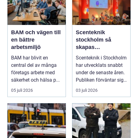
BAM och vägen till
Scenteknik
en bättre
stockholm så
arbetsmiljö
skapas
minnesvärda
BAM har blivit en
Scenteknik i Stockholm
upplevelser på
central del av många
har utvecklats snabbt
scen
företags arbete med
under de senaste åren.
säkerhet och hälsa p...
Publiken förväntar sig i
dag mer...
05 juli 2026
03 juli 2026