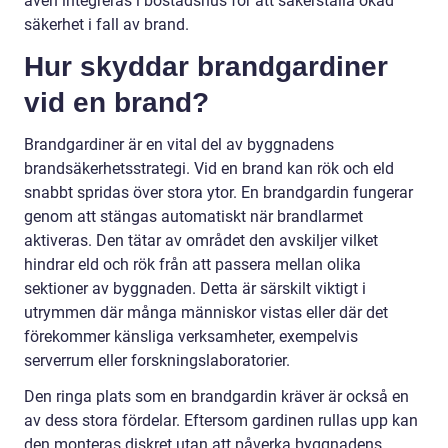
även integreras i bostadshus för att säkerställa ökad
säkerhet i fall av brand.
Hur skyddar brandgardiner
vid en brand?
Brandgardiner är en vital del av byggnadens
brandsäkerhetsstrategi. Vid en brand kan rök och eld
snabbt spridas över stora ytor. En brandgardin fungerar
genom att stängas automatiskt när brandlarmet
aktiveras. Den tätar av området den avskiljer vilket
hindrar eld och rök från att passera mellan olika
sektioner av byggnaden. Detta är särskilt viktigt i
utrymmen där många människor vistas eller där det
förekommer känsliga verksamheter, exempelvis
serverrum eller forskningslaboratorier.
Den ringa plats som en brandgardin kräver är också en
av dess stora fördelar. Eftersom gardinen rullas upp kan
den monteras diskret utan att påverka byggnadens