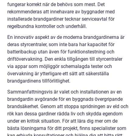
fungerar korrekt när de behövs som mest. Det
rekommenderas att innehavare av byggnader med
installerade brandgardiner tecknar serviceavtal för
regelbundna kontroller och underhåll.
En innovativ aspekt av de moderna brandgardinerna är
deras styrcentraler, som inte bara har kapacitet för
batteribackup utan även för funktionstestning och
driftövervakning. Den enkla tillgången till styrcentraler
via appar som möjliggör schemalagda tester och
övervakning är ytterligare ett sätt att säkerställa
brandgardinens tillförlitlighet.
Sammanfattningsvis är valet och installationen av en
brandgardin avgörande för en byggnads övergripande
brandsäkerhet. Genom att stoppa spridningen av eld och
rök kan dessa gardiner rädda liv och skydda egendom
under en kritisk situation. För att lära dig mer om de
bästa lösningarna för ditt projekt, finns specialister som
kan erbjuda konsultationer och hjälpa dig att hitta rätt