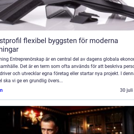
flexibel byggsten för moderna
ningar
dning Entreprenörskap är en central del av dagens globala ekon
amhälle. Det är en term som ofta används för att beskriva pers
river och utvecklar egna företag eller startar nya projekt. I den
el ska vi ge en grundlig övers...
n
30 jul