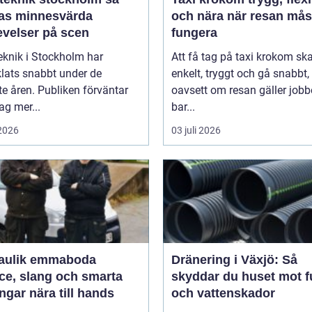
as minnesvärda
och nära när resan mås
evelser på scen
fungera
eknik i Stockholm har
Att få tag på taxi krokom sk
lats snabbt under de
enkelt, tryggt och gå snabbt,
e åren. Publiken förväntar
oavsett om resan gäller jobb
dag mer...
bar...
 2026
03 juli 2026
aulik emmaboda
Dränering i Växjö: Så
ce, slang och smarta
skyddar du huset mot f
ngar nära till hands
och vattenskador