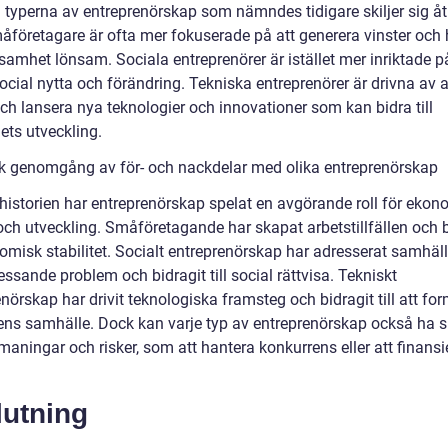
 typerna av entreprenörskap som nämndes tidigare skiljer sig åt 
måföretagare är ofta mer fokuserade på att generera vinster och 
samhet lönsam. Sociala entreprenörer är istället mer inriktade p
cial nytta och förändring. Tekniska entreprenörer är drivna av a
ch lansera nya teknologier och innovationer som kan bidra till
ets utveckling.
sk genomgång av för- och nackdelar med olika entreprenörskap
istorien har entreprenörskap spelat en avgörande roll för ekon
 och utveckling. Småföretagande har skapat arbetstillfällen och b
nomisk stabilitet. Socialt entreprenörskap har adresserat samhäl
ssande problem och bidragit till social rättvisa. Tekniskt
nörskap har drivit teknologiska framsteg och bidragit till att fo
ens samhälle. Dock kan varje typ av entreprenörskap också ha s
aningar och risker, som att hantera konkurrens eller att finansi
lutning