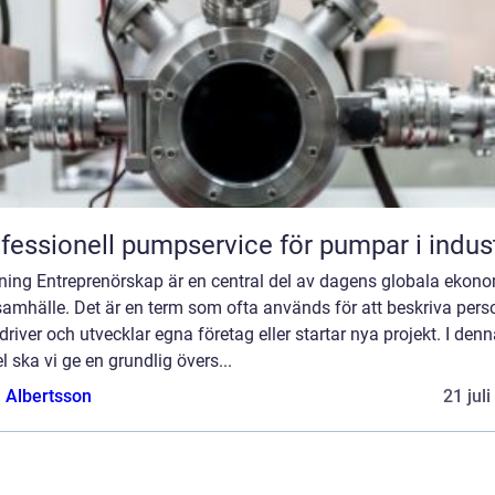
fessionell pumpservice för pumpar i indus
dning Entreprenörskap är en central del av dagens globala ekon
amhälle. Det är en term som ofta används för att beskriva pers
river och utvecklar egna företag eller startar nya projekt. I den
el ska vi ge en grundlig övers...
a Albertsson
21 jul