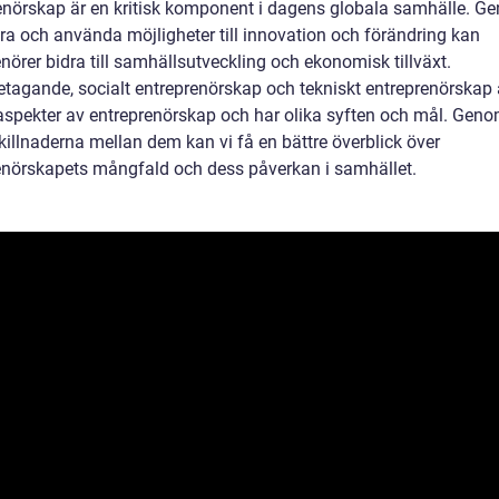
enörskap är en kritisk komponent i dagens globala samhälle. G
era och använda möjligheter till innovation och förändring kan
nörer bidra till samhällsutveckling och ekonomisk tillväxt.
tagande, socialt entreprenörskap och tekniskt entreprenörskap ä
 aspekter av entreprenörskap och har olika syften och mål. Geno
killnaderna mellan dem kan vi få en bättre överblick över
enörskapets mångfald och dess påverkan i samhället.