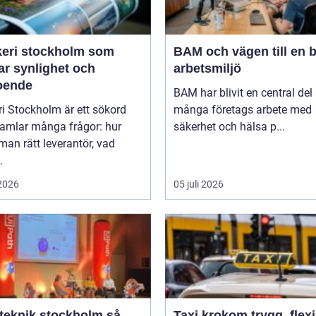
keri stockholm som
BAM och vägen till en b
ar synlighet och
arbetsmiljö
roende
BAM har blivit en central del
ri Stockholm är ett sökord
många företags arbete med
amlar många frågor: hur
säkerhet och hälsa p...
 man rätt leverantör, vad
.
 2026
05 juli 2026
eknik stockholm så
Taxi krokom trygg, flexibel