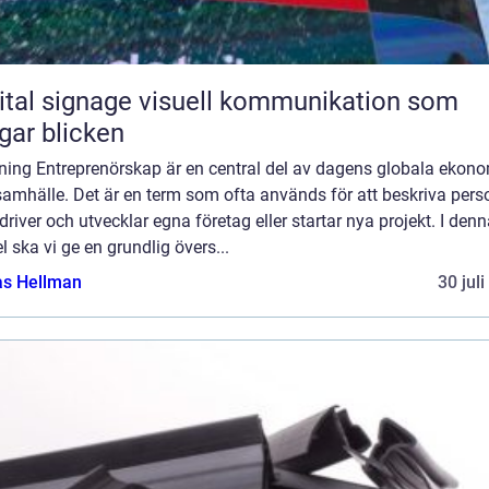
ignage visuell kommunikation som
gar blicken
dning Entreprenörskap är en central del av dagens globala ekon
amhälle. Det är en term som ofta används för att beskriva pers
river och utvecklar egna företag eller startar nya projekt. I den
el ska vi ge en grundlig övers...
as Hellman
30 jul