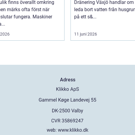
lik finns överallt omkring
Dränering Växjö handlar om 
en märks ofta först när
leda bort vatten från husgr
slutar fungera. Maskiner
på ett s&...
...
i 2026
11 juni 2026
Adress
web:
www.klikko.dk