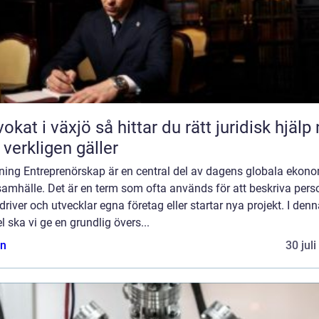
äxjö så hittar du rätt juridisk hjälp när
 verkligen gäller
dning Entreprenörskap är en central del av dagens globala ekon
amhälle. Det är en term som ofta används för att beskriva pers
river och utvecklar egna företag eller startar nya projekt. I den
el ska vi ge en grundlig övers...
n
30 jul