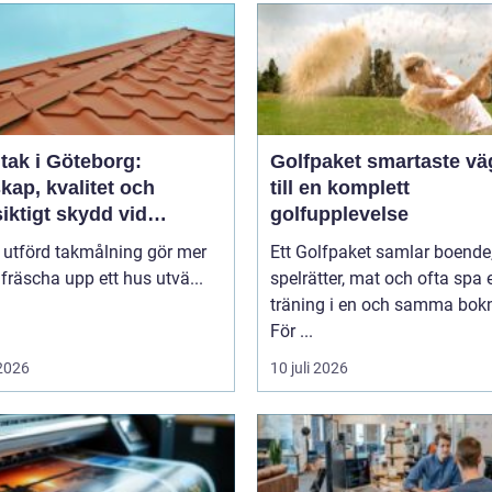
tak i Göteborg:
Golfpaket smartaste vägen
kap, kvalitet och
till en komplett
iktigt skydd vid
golfupplevelse
ålning i Göteborg
 utförd takmålning gör mer
Ett Golfpaket samlar boende
 fräscha upp ett hus utvä...
spelrätter, mat och ofta spa e
träning i en och samma bok
För ...
 2026
10 juli 2026