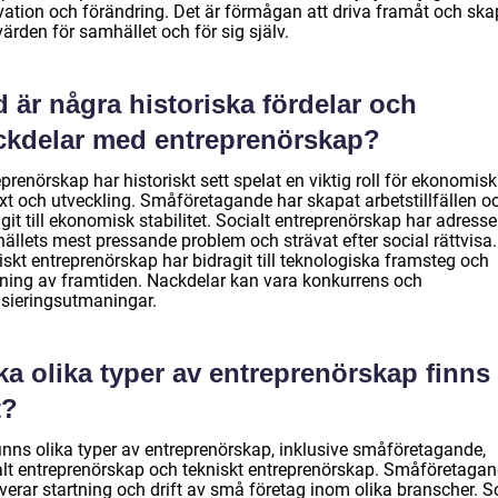
vation och förändring. Det är förmågan att driva framåt och sk
ärden för samhället och för sig själv.
 är några historiska fördelar och
ckdelar med entreprenörskap?
prenörskap har historiskt sett spelat en viktig roll för ekonomisk
äxt och utveckling. Småföretagande har skapat arbetstillfällen o
git till ekonomisk stabilitet. Socialt entreprenörskap har adresse
ällets mest pressande problem och strävat efter social rättvisa.
skt entreprenörskap har bidragit till teknologiska framsteg och
ning av framtiden. Nackdelar kan vara konkurrens och
nsieringsutmaningar.
ka olika typer av entreprenörskap finns
t?
finns olika typer av entreprenörskap, inklusive småföretagande,
alt entreprenörskap och tekniskt entreprenörskap. Småföretaga
verar startning och drift av små företag inom olika branscher. S