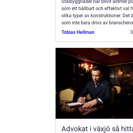
Stålbyggnader har blivit alltmer p
som ett hållbart och effektivt val
olika typer av konstruktioner. Det 
som inte bara drivs av branschen
och hallbyggare inom teknik och de
Tobias Hellman
3
Advokat i växjö så hittar du