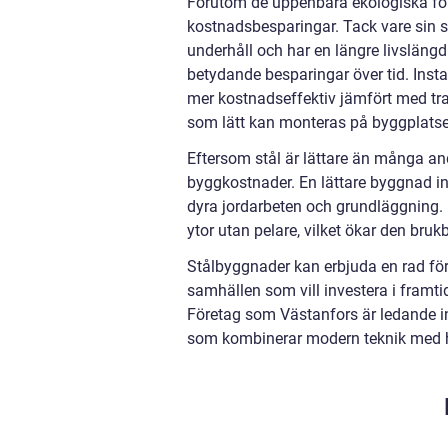
Förutom de uppenbara ekologiska för
kostnadsbesparingar. Tack vare sin s
underhåll och har en längre livslängd
betydande besparingar över tid. Inst
mer kostnadseffektiv jämfört med tr
som lätt kan monteras på byggplats
Eftersom stål är lättare än många and
byggkostnader. En lättare byggnad i
dyra jordarbeten och grundläggning. D
ytor utan pelare, vilket ökar den br
Stålbyggnader kan erbjuda en rad förd
samhällen som vill investera i framt
Företag som Västanfors är ledande 
som kombinerar modern teknik med h