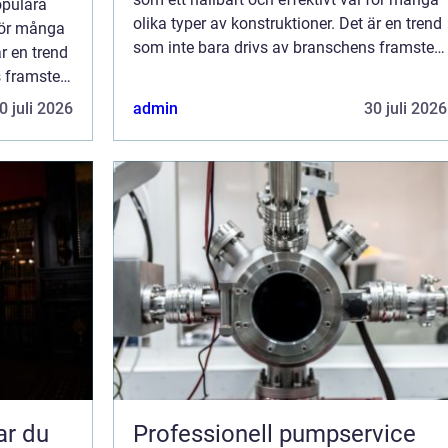
opulära
olika typer av konstruktioner. Det är en trend
 för många
som inte bara drivs av branschens framsteg
är en trend
och hallbyggare inom teknik och design, ...
s framsteg
sign, ...
0 juli 2026
admin
30 juli 2026
Professionell pumpservice