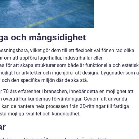
a och mångsidighet
ingsbara, vilket gör dem till ett flexibelt val för en rad olika
om att uppföra lagerhallar, industrihallar eller
s för att skapa strukturer som både är funktionella och estetisk
t möjligt för arkitekter och ingenjörer att designa byggnader som ä
 och den specifika miljön där de ska stå.
70 års erfarenhet i branschen, innebär detta en möjlighet att
 överträffar kundernas förväntningar. Genom att använda
 kan de hantera hela processen från 3D-ritningar till färdiga
gsta möjliga kvalitet och kundnöjdhet.
ar