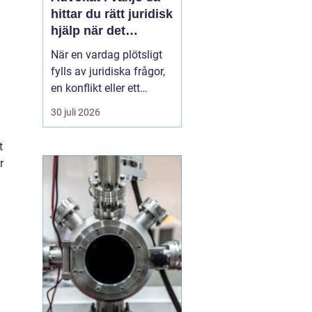
hittar du rätt juridisk
hjälp när det
verkligen gäller
När en vardag plötsligt
fylls av juridiska frågor,
en konflikt eller ett
myndighetsbeslut som
30 juli 2026
känns övermäktigt,
behöver många någon
t
som både kan lagen och
r
förstår människan
bakom problemet. Att
anlita
en advokat ...