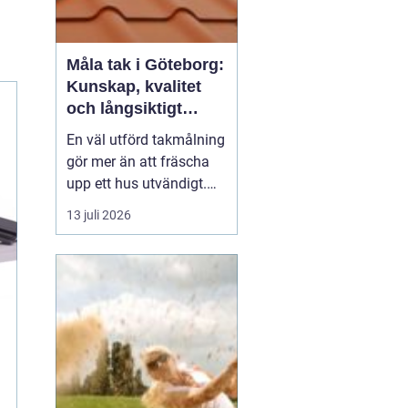
Måla tak i Göteborg:
Kunskap, kvalitet
och långsiktigt
skydd vid
En väl utförd takmålning
takmålning i
gör mer än att fräscha
Göteborg
upp ett hus utvändigt.
Den förlänger takets
13 juli 2026
livslängd, skyddar mot
fukt och rost och kan
spara stora pengar på
sikt. I en kuststad som
Göteb...