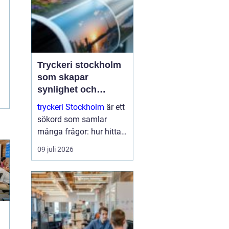
Tryckeri stockholm
som skapar
synlighet och
förtroende
tryckeri Stockholm
är ett
sökord som samlar
många frågor: hur hittar
man rätt leverantör, vad
09 juli 2026
skiljer kvalitetstryck från
enkelt standardtryck och
hur säkerställer man att
varumärket verkligen
lyfts fram? I en sta...