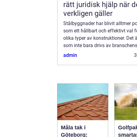
rätt juridisk hjälp när d
verkligen gäller
Stålbyggnader har blivit alltmer p
som ett hållbart och effektivt val
olika typer av konstruktioner. Det 
som inte bara drivs av branschen
och hallbyggare inom teknik och de
admin
3
Måla tak i
Golfpa
Göteborg:
smarta