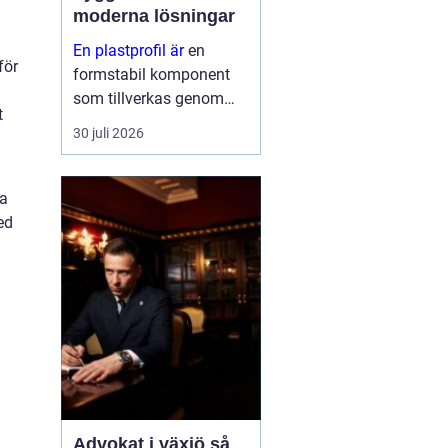
moderna lösningar
En plastprofil är
en
för
formstabil komponent
som tillverkas genom
t
extrudering av plast, ofta
30 juli 2026
i långa längder och med
en noggrant anpassad
geometri. Profilerna
ta
används som tätningar,
ed
lister, s...
Advokat i växjö så