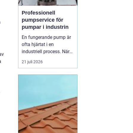
Professionell
pumpservice för
h
pumpar i industrin
En fungerande pump är
ofta hjärtat i en
industriell process. När
av
pumpen stannar, stannar
a
21 juli 2026
produktionen. Därför
spelar
pumpservice
-
pumpar en avgörande
roll f&o...