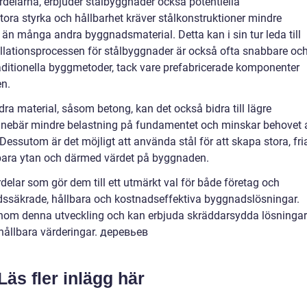
delarna, erbjuder stålbyggnader också potentiella
tora styrka och hållbarhet kräver stålkonstruktioner mindre
 än många andra byggnadsmaterial. Detta kan i sin tur leda till
allationsprocessen för stålbyggnader är också ofta snabbare oc
aditionella byggmetoder, tack vare prefabricerade komponenter
en.
ra material, såsom betong, kan det också bidra till lägre
nnebär mindre belastning på fundamentet och minskar behovet 
essutom är det möjligt att använda stål för att skapa stora, fri
ukbara ytan och därmed värdet på byggnaden.
elar som gör dem till ett utmärkt val för både företag och
idssäkrade, hållbara och kostnadseffektiva byggnadslösningar.
inom denna utveckling och kan erbjuda skräddarsydda lösningar
ållbara värderingar. деревьев
Läs fler inlägg här