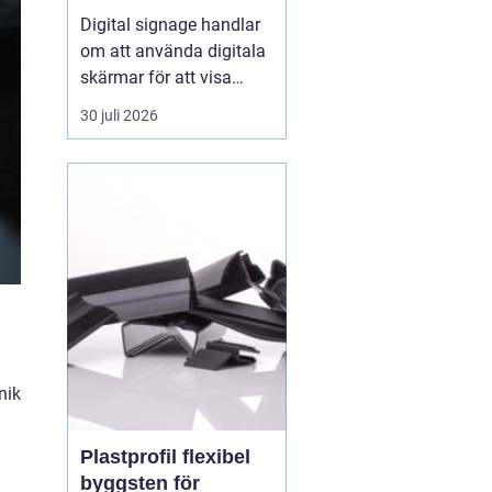
fångar blicken
Digital signage handlar
om att använda digitala
skärmar för att visa
rörlig bild, text och grafik
30 juli 2026
på ett sätt som
människor faktiskt
lägger märke till. I
butiker, på industrier, i
badhus och på
offentliga platser
ersätter digitala skärmar
allt oftare...
nik
Plastprofil flexibel
byggsten för