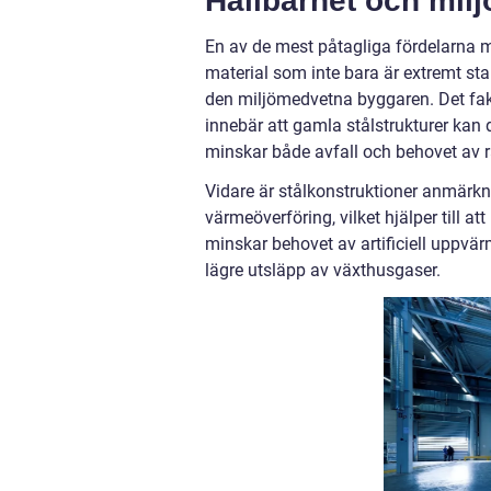
Hållbarhet och milj
En av de mest påtagliga fördelarna me
material som inte bara är extremt stark
den miljömedvetna byggaren. Det fak
innebär att gamla stålstrukturer kan 
minskar både avfall och behovet av r
Vidare är stålkonstruktioner anmärkn
värmeöverföring, vilket hjälper till 
minskar behovet av artificiell uppvär
lägre utsläpp av växthusgaser.