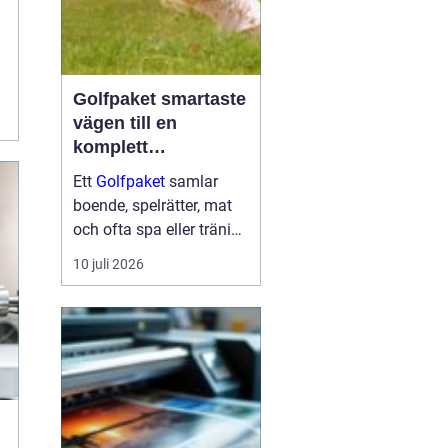
Golfpaket smartaste
vägen till en
komplett
golfupplevelse
Ett
Golfpaket
samlar
boende, spelrätter, mat
och ofta spa eller träning
i en och samma
10 juli 2026
bokning. För dig som vill
maximera tiden på
banan och minimera
krånglet med logistik är
ett genomtänkt p...