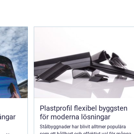
Plastprofil flexibel byggsten
ångar
för moderna lösningar
Stålbyggnader har blivit alltmer populära
som ett hållbart och effektivt val för många