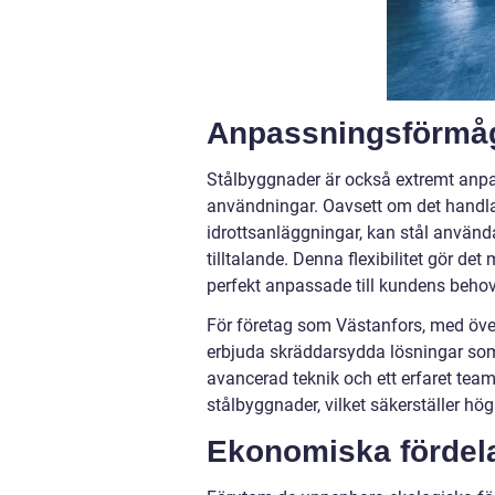
Anpassningsförmåg
Stålbyggnader är också extremt anpassn
användningar. Oavsett om det handlar 
idrottsanläggningar, kan stål använda
tilltalande. Denna flexibilitet gör de
perfekt anpassade till kundens behov
För företag som Västanfors, med över 
erbjuda skräddarsydda lösningar som
avancerad teknik och ett erfaret team
stålbyggnader, vilket säkerställer hö
Ekonomiska fördel