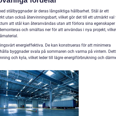
övänliga fördelar
d stålbyggnader är deras långsiktiga hållbarhet. Stål är ett
t utan också återvinningsbart, vilket gör det till ett utmärkt val 
tum att stål kan återanvändas utan att förlora sina egenskaper
demonteras och smältas ner för att användas i nya projekt, vilke
åmaterial.
ingsvärt energieffektiva. De kan konstrueras för att minimera
att hålla byggnader svala på sommaren och varma på vintern. Det
mning och kyla, vilket leder till lägre energiförbrukning och därm