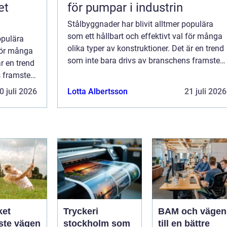
et
för pumpar i industrin
Stålbyggnader har blivit alltmer populära
som ett hållbart och effektivt val för många
opulära
olika typer av konstruktioner. Det är en trend
 för många
som inte bara drivs av branschens framsteg
är en trend
och hallbyggare inom teknik och design, ...
s framsteg
sign, ...
0 juli 2026
Lotta Albertsson
21 juli 2026
ket
Tryckeri
BAM och vägen
ste vägen
stockholm som
till en bättre