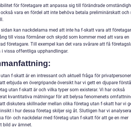
ibilitet för företagare att anpassa sig till förändrade omständigh
 också vara en fördel att inte behöva betala preliminärskatt oc
l.
sidan kan nackdelarna med att inte ha f-skatt vara att företagar
lgång till vissa förmåner och skydd som kommer med att vara en
rad företagare. Till exempel kan det vara svårare att få företagsl
a i vissa offentliga upphandlingar.
manfattning:
utan f-skatt är en intressant och aktuell fråga för privatpersoner
t erbjuda en övergripande översikt har vi gett en djupare förstå
tag utan f-skatt är och vilka typer som existerar. Vi har också
erat kvantitativa mätningar för att belysa fenomenets omfattnin
t diskutera skillnader mellan olika företag utan f-skatt har vi g
insikt i hur dessa företag skiljer sig åt. Slutligen har vi analysera
ka för- och nackdelar med företag utan f-skatt för att ge en mer
t bild av ämnet.