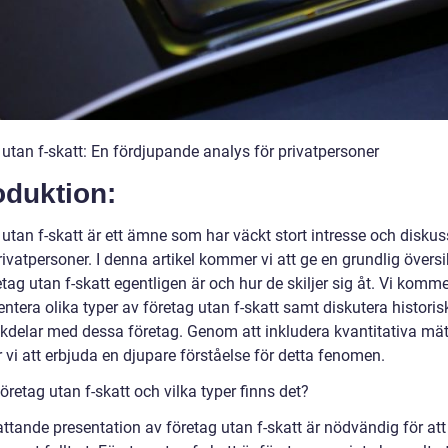
 utan f-skatt: En fördjupande analys för privatpersoner
oduktion:
utan f-skatt är ett ämne som har väckt stort intresse och diskus
ivatpersoner. I denna artikel kommer vi att ge en grundlig översi
tag utan f-skatt egentligen är och hur de skiljer sig åt. Vi komm
entera olika typer av företag utan f-skatt samt diskutera historis
kdelar med dessa företag. Genom att inkludera kvantitativa mä
vi att erbjuda en djupare förståelse för detta fenomen.
öretag utan f-skatt och vilka typer finns det?
ttande presentation av företag utan f-skatt är nödvändig för att