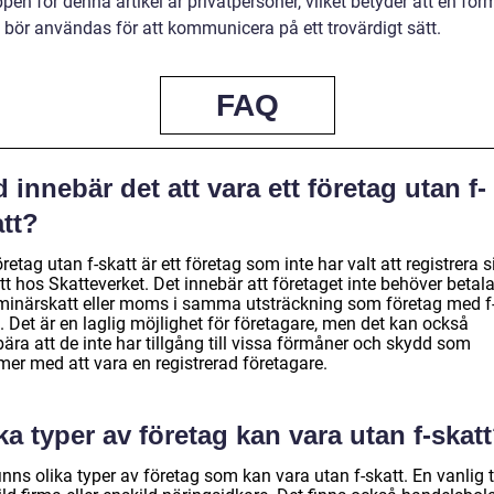
en för denna artikel är privatpersoner, vilket betyder att en for
e bör användas för att kommunicera på ett trovärdigt sätt.
FAQ
 innebär det att vara ett företag utan f-
tt?
öretag utan f-skatt är ett företag som inte har valt att registrera s
tt hos Skatteverket. Det innebär att företaget inte behöver betal
iminärskatt eller moms i samma utsträckning som företag med f
. Det är en laglig möjlighet för företagare, men det kan också
ära att de inte har tillgång till vissa förmåner och skydd som
er med att vara en registrerad företagare.
ka typer av företag kan vara utan f-skat
inns olika typer av företag som kan vara utan f-skatt. En vanlig 