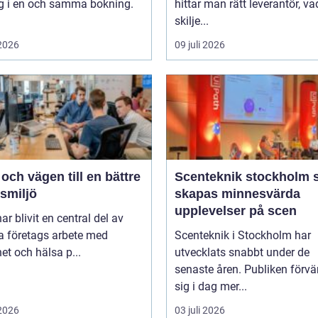
ng i en och samma bokning.
hittar man rätt leverantör, va
skilje...
 2026
09 juli 2026
ch vägen till en bättre
Scenteknik stockholm så
smiljö
skapas minnesvärda
upplevelser på scen
r blivit en central del av
 företags arbete med
Scenteknik i Stockholm har
et och hälsa p...
utvecklats snabbt under de
senaste åren. Publiken förvä
sig i dag mer...
 2026
03 juli 2026