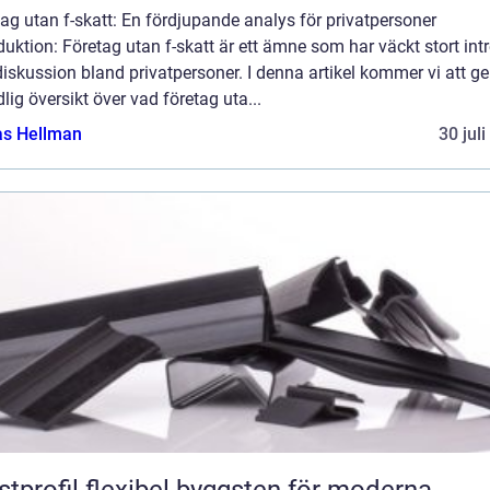
ag utan f-skatt: En fördjupande analys för privatpersoner
duktion: Företag utan f-skatt är ett ämne som har väckt stort int
iskussion bland privatpersoner. I denna artikel kommer vi att ge
lig översikt över vad företag uta...
as Hellman
30 jul
flexibel byggsten för moderna