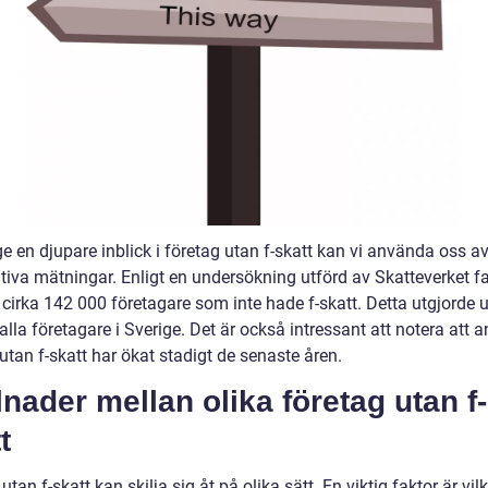
ge en djupare inblick i företag utan f-skatt kan vi använda oss a
ativa mätningar. Enligt en undersökning utförd av Skatteverket f
 cirka 142 000 företagare som inte hade f-skatt. Detta utgjorde 
lla företagare i Sverige. Det är också intressant att notera att a
utan f-skatt har ökat stadigt de senaste åren.
lnader mellan olika företag utan f-
t
utan f-skatt kan skilja sig åt på olika sätt. En viktig faktor är vil