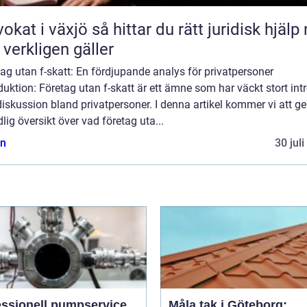
äxjö så hittar du rätt juridisk hjälp när
 verkligen gäller
ag utan f-skatt: En fördjupande analys för privatpersoner
duktion: Företag utan f-skatt är ett ämne som har väckt stort int
iskussion bland privatpersoner. I denna artikel kommer vi att ge
lig översikt över vad företag uta...
n
30 jul
essionell pumpservice
Måla tak i Göteborg: