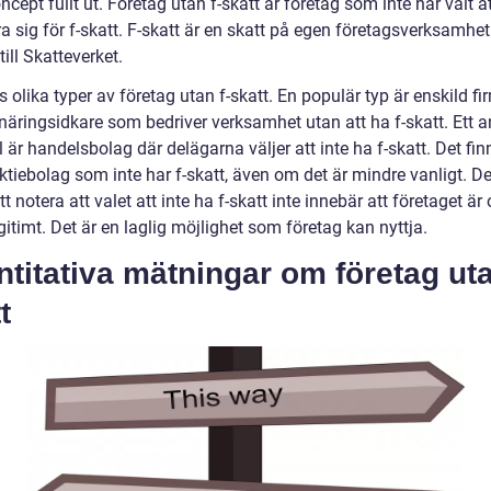
ncept fullt ut. Företag utan f-skatt är företag som inte har valt a
ra sig för f-skatt. F-skatt är en skatt på egen företagsverksamhe
till Skatteverket.
s olika typer av företag utan f-skatt. En populär typ är enskild fir
 näringsidkare som bedriver verksamhet utan att ha f-skatt. Ett 
är handelsbolag där delägarna väljer att inte ha f-skatt. Det fin
tiebolag som inte har f-skatt, även om det är mindre vanligt. De
att notera att valet att inte ha f-skatt inte innebär att företaget är 
legitimt. Det är en laglig möjlighet som företag kan nyttja.
titativa mätningar om företag uta
t