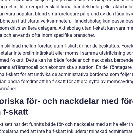
ag det är, till exempel enskild firma, handelsbolag eller aktiebol
kan vara populärt bland småföretagare på grund av den låga byr
bbheten i att starta verksamheten. Handelsbolag kan passa bäs
som drivs av flera delägare. Aktiebolag utan f-skatt kan vara me
ta och används ofta inom specifika branscher.
n skillnad mellan företag utan f-skatt är hur de beskattas. Före
 betalar inte preliminärskatt eller moms i samma utsträckning s
 med f-skatt. Detta kan ha både fördelar och nackdelar, beroend
arens affärsmodell och ekonomiska situation. En del företagare 
 ha f-skatt för att undvika de administrativa bördorna som följe
dan andra föredrar att ha f-skatt för att dra nytta av momsavdr
örmåner.
oriska för- och nackdelar med fö
 f-skatt
kt sett har det funnits både för- och nackdelar med att ha eller in
ördelarna med att inte ha f-skatt inkluderar minskad administrat