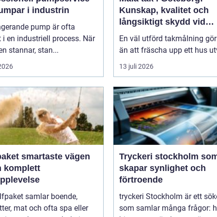
umpar i industrin
Kunskap, kvalitet och
långsiktigt skydd vid
ngerande pump är ofta
takmålning i Göteborg
t i en industriell process. När
En väl utförd takmålning gö
 stannar, stan...
än att fräscha upp ett hus ut
 2026
13 juli 2026
artaste vägen
Tryckeri stockholm so
en komplett
skapar synlighet och
upplevelse
förtroende
lfpaket samlar boende,
tryckeri Stockholm är ett sö
tter, mat och ofta spa eller
som samlar många frågor: h