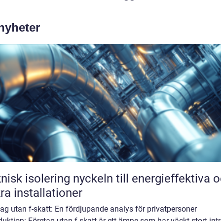
 nyheter
solering nyckeln till energieffektiva och
ra installationer
ag utan f-skatt: En fördjupande analys för privatpersoner
duktion: Företag utan f-skatt är ett ämne som har väckt stort int