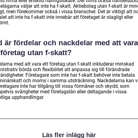
ld firma eller enskild näringsidkare. Det finns också handelsbol
elägarna väljer att inte ha f-skatt. Aktiebolag utan f-skatt är min
gt, men förekommer också i vissa branscher. Det är viktigt att n
alet att inte ha f-skatt inte innebär att företaget är olagligt eller
itimt.
 är fördelar och nackdelar med att vara
 företag utan f-skatt?
elarna med att vara ett företag utan f-skatt inkluderar minskad
istrativ börda och flexibilitet att anpassa sig till förändrade
ändigheter. Företagare som inte har f-skatt behöver inte betala
iminärskatt och moms i samma utsträckning. Nackdelarna kan v
öretagare inte har tillgång till vissa förmåner och skydd, som
pelvis svårigheter med företagslån eller deltagande i vissa
ntliga upphandlingar.
Läs fler inlägg här