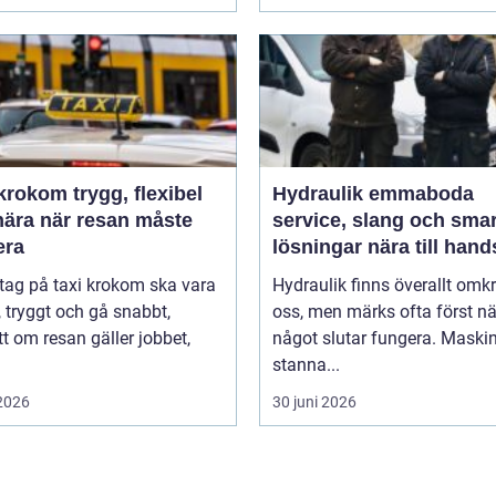
m trygg, flexibel
Hydraulik emmaboda
nära när resan måste
service, slang och sma
era
lösningar nära till hand
 tag på taxi krokom ska vara
Hydraulik finns överallt omk
, tryggt och gå snabbt,
oss, men märks ofta först nä
t om resan gäller jobbet,
något slutar fungera. Maski
stanna...
 2026
30 juni 2026