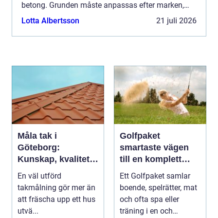
betong. Grunden måste anpassas efter marken,
klimatet, belastningen från huset och de krav som
Lotta Albertsson
21 juli 2026
finns på fuk...
Måla tak i
Golfpaket
Göteborg:
smartaste vägen
Kunskap, kvalitet
till en komplett
och långsiktigt
golfupplevelse
En väl utförd
Ett Golfpaket samlar
skydd vid
takmålning gör mer än
boende, spelrätter, mat
takmålning i
att fräscha upp ett hus
och ofta spa eller
Göteborg
utvä...
träning i en och