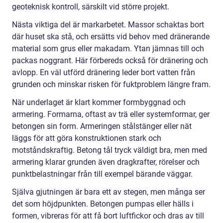
geoteknisk kontroll, särskilt vid större projekt.
Nästa viktiga del är markarbetet. Massor schaktas bort
där huset ska stå, och ersätts vid behov med dränerande
material som grus eller makadam. Ytan jämnas till och
packas noggrant. Här förbereds också för dränering och
avlopp. En väl utförd dränering leder bort vatten från
grunden och minskar risken för fuktproblem längre fram.
När underlaget är klart kommer formbyggnad och
armering. Formarna, oftast av trä eller systemformar, ger
betongen sin form. Armeringen stålstänger eller nät
läggs för att göra konstruktionen stark och
motståndskraftig. Betong tål tryck väldigt bra, men med
armering klarar grunden även dragkrafter, rörelser och
punktbelastningar från till exempel bärande väggar.
Själva gjutningen är bara ett av stegen, men många ser
det som höjdpunkten. Betongen pumpas eller hälls i
formen, vibreras för att få bort luftfickor och dras av till