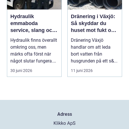
Hydraulik
Dränering i Växjö:
emmaboda
Så skyddar du
service, slang och
huset mot fukt och
smarta lösningar
vattenskador
Hydraulik finns överallt
Dränering Växjö
nära till hands
omkring oss, men
handlar om att leda
märks ofta först när
bort vatten från
något slutar fungera.
husgrunden på ett s&...
Maskiner stanna...
30 juni 2026
11 juni 2026
Adress