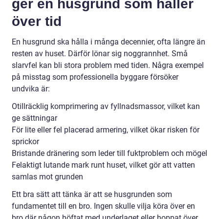
ger en husgrund som håller
över tid
En husgrund ska hålla i många decennier, ofta längre än
resten av huset. Därför lönar sig noggrannhet. Små
slarvfel kan bli stora problem med tiden. Några exempel
på misstag som professionella byggare försöker
undvika är:
Otillräcklig komprimering av fyllnadsmassor, vilket kan
ge sättningar
För lite eller fel placerad armering, vilket ökar risken för
sprickor
Bristande dränering som leder till fuktproblem och mögel
Felaktigt lutande mark runt huset, vilket gör att vatten
samlas mot grunden
Ett bra sätt att tänka är att se husgrunden som
fundamentet till en bro. Ingen skulle vilja köra över en
bro där någon höftat med underlaget eller hoppat över