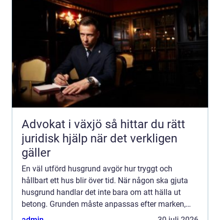
Advokat i växjö så hittar du rätt
juridisk hjälp när det verkligen
gäller
En väl utförd husgrund avgör hur tryggt och
hållbart ett hus blir över tid. När någon ska gjuta
husgrund handlar det inte bara om att hälla ut
betong. Grunden måste anpassas efter marken,
klimatet, belastningen från huset och de krav som
admin
30 juli 2026