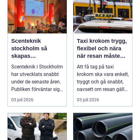
Scenteknik
Taxi krokom trygg,
stockholm så
flexibel och nära
skapas
när resan måste
minnesvärda
fungera
Scenteknik i Stockholm
Att få tag på taxi
upplevelser på
har utvecklats snabbt
krokom ska vara enkelt,
scen
under de senaste åren.
tryggt och gå snabbt,
Publiken förväntar sig i
oavsett om resan gäller
dag mer...
jobbet, bar...
03 juli 2026
03 juli 2026