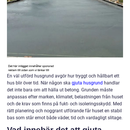
En väl utförd husgrund avgör hur tryggt och hållbart ett
hus blir över tid. När någon ska
gjuta husgrund
handlar
det inte bara om att hälla ut betong. Grunden måste
anpassas efter marken, klimatet, belastningen från huset
och de krav som finns på fukt- och isoleringsskydd. Med
rätt planering och noggrant utförande får huset en stabil
bas som står emot både väder, tid och vardagligt slitage.
Vad innebär det att gjuta