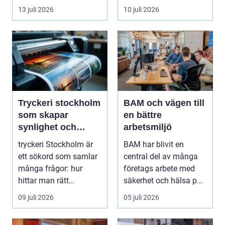
samma bokning. För ...
13 juli 2026
10 juli 2026
Tryckeri stockholm
BAM och vägen till
som skapar
en bättre
synlighet och
arbetsmiljö
förtroende
tryckeri Stockholm är
BAM har blivit en
ett sökord som samlar
central del av många
många frågor: hur
företags arbete med
hittar man rätt
säkerhet och hälsa p...
leverantör, vad skilje...
09 juli 2026
05 juli 2026