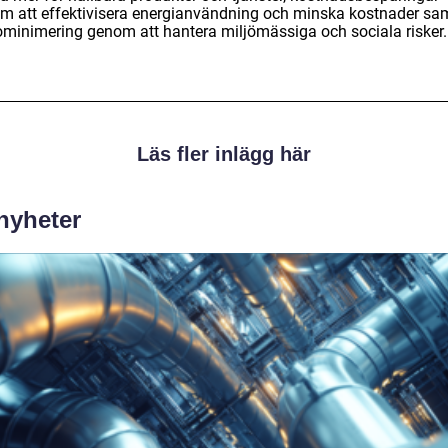
m att effektivisera energianvändning och minska kostnader sa
kominimering genom att hantera miljömässiga och sociala risker.
Läs fler inlägg här
 nyheter