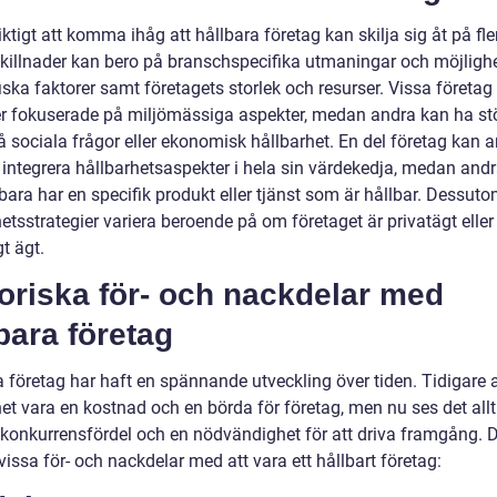
iktigt att komma ihåg att hållbara företag kan skilja sig åt på fle
killnader kan bero på branschspecifika utmaningar och möjlighe
ska faktorer samt företagets storlek och resurser. Vissa företag
r fokuserade på miljömässiga aspekter, medan andra kan ha st
 sociala frågor eller ekonomisk hållbarhet. En del företag kan a
 integrera hållbarhetsaspekter i hela sin värdekedja, medan and
bara har en specifik produkt eller tjänst som är hållbar. Dessut
etsstrategier variera beroende på om företaget är privatägt eller
gt ägt.
oriska för- och nackdelar med
bara företag
a företag har haft en spännande utveckling över tiden. Tidigare
het vara en kostnad och en börda för företag, men nu ses det all
konkurrensfördel och en nödvändighet för att driva framgång. D
vissa för- och nackdelar med att vara ett hållbart företag: