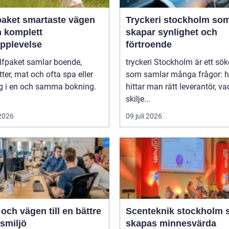
artaste vägen
Tryckeri stockholm so
en komplett
skapar synlighet och
upplevelse
förtroende
lfpaket samlar boende,
tryckeri Stockholm är ett sö
tter, mat och ofta spa eller
som samlar många frågor: h
ng i en och samma bokning.
hittar man rätt leverantör, va
skilje...
 2026
09 juli 2026
ch vägen till en bättre
Scenteknik stockholm så
smiljö
skapas minnesvärda