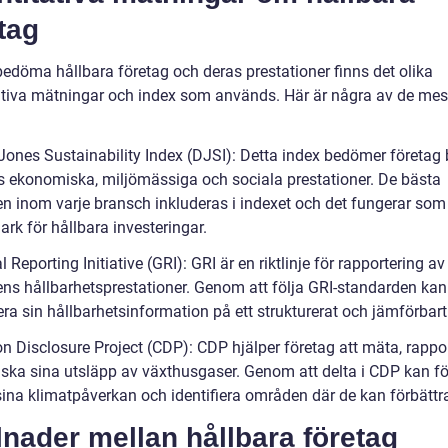
tag
bedöma hållbara företag och deras prestationer finns det olika
ativa mätningar och index som används. Här är några av de mes
Jones Sustainability Index (DJSI): Detta index bedömer företag 
s ekonomiska, miljömässiga och sociala prestationer. De bästa
en inom varje bransch inkluderas i indexet och det fungerar som
rk för hållbara investeringar.
l Reporting Initiative (GRI): GRI är en riktlinje för rapportering av
ens hållbarhetsprestationer. Genom att följa GRI-standarden kan
ra sin hållbarhetsinformation på ett strukturerat och jämförbart 
on Disclosure Project (CDP): CDP hjälper företag att mäta, rappo
ska sina utsläpp av växthusgaser. Genom att delta i CDP kan fö
 sina klimatpåverkan och identifiera områden där de kan förbättr
lnader mellan hållbara företag