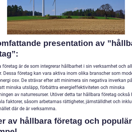
mfattande presentation av ”hållb
tag”:
 företag är de som integrerar hållbarhet i sin verksamhet och al
r. Dessa företag kan vara aktiva inom olika branscher som mod
energi osv. De strävar efter att minimera sin negativa inverkan p
tt minska utsläpp, förbättra energieffektiviteten och minska
ingen av naturresurser. Utöver detta tar hållbara företag också
iala faktorer, såsom arbetarnas rättigheter, jämställdhet och inkl
ället där de är verksamma.
r av hållbara företag och populä
mpel