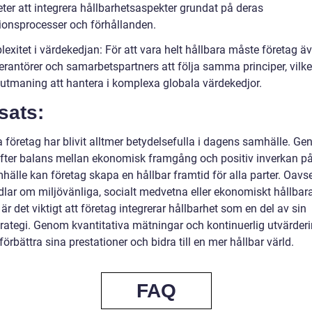
ter att integrera hållbarhetsaspekter grundat på deras
ionsprocesser och förhållanden.
exitet i värdekedjan: För att vara helt hållbara måste företag ä
erantörer och samarbetspartners att följa samma principer, vilke
 utmaning att hantera i komplexa globala värdekedjor.
sats:
 företag har blivit alltmer betydelsefulla i dagens samhälle. Ge
efter balans mellan ekonomisk framgång och positiv inverkan på
hälle kan företag skapa en hållbar framtid för alla parter. Oavs
dlar om miljövänliga, socialt medvetna eller ekonomiskt hållbar
 är det viktigt att företag integrerar hållbarhet som en del av sin
trategi. Genom kvantitativa mätningar och kontinuerlig utvärder
förbättra sina prestationer och bidra till en mer hållbar värld.
FAQ