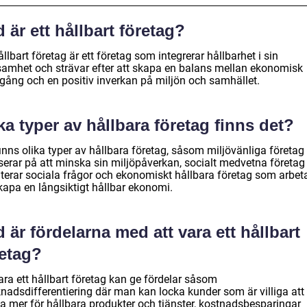
 är ett hållbart företag?
ållbart företag är ett företag som integrerar hållbarhet i sin
samhet och strävar efter att skapa en balans mellan ekonomisk
gång och en positiv inverkan på miljön och samhället.
ka typer av hållbara företag finns det?
finns olika typer av hållbara företag, såsom miljövänliga företa
serar på att minska sin miljöpåverkan, socialt medvetna företa
iterar sociala frågor och ekonomiskt hållbara företag som arbeta
kapa en långsiktigt hållbar ekonomi.
 är fördelarna med att vara ett hållbart
retag?
ara ett hållbart företag kan ge fördelar såsom
nadsdifferentiering där man kan locka kunder som är villiga att
la mer för hållbara produkter och tjänster, kostnadsbesparingar