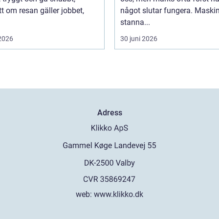
t om resan gäller jobbet,
något slutar fungera. Maski
stanna...
 2026
30 juni 2026
Adress
web:
www.klikko.dk