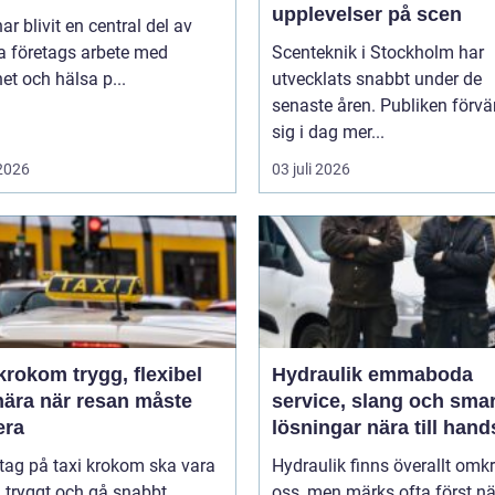
upplevelser på scen
r blivit en central del av
 företags arbete med
Scenteknik i Stockholm har
et och hälsa p...
utvecklats snabbt under de
senaste åren. Publiken förvä
sig i dag mer...
 2026
03 juli 2026
m trygg, flexibel
Hydraulik emmaboda
nära när resan måste
service, slang och sma
era
lösningar nära till hand
 tag på taxi krokom ska vara
Hydraulik finns överallt omk
, tryggt och gå snabbt,
oss, men märks ofta först nä