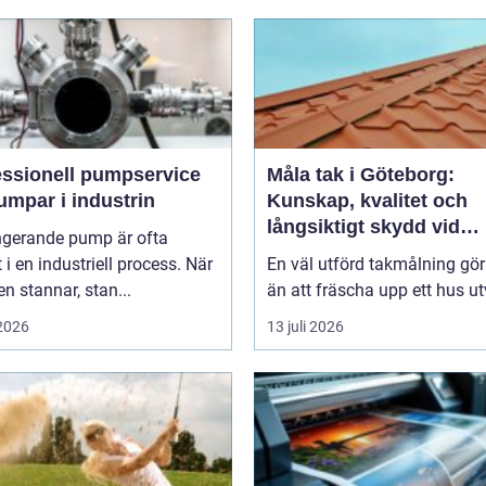
essionell pumpservice
Måla tak i Göteborg:
umpar i industrin
Kunskap, kvalitet och
långsiktigt skydd vid
ngerande pump är ofta
takmålning i Göteborg
t i en industriell process. När
En väl utförd takmålning gö
 stannar, stan...
än att fräscha upp ett hus ut
 2026
13 juli 2026