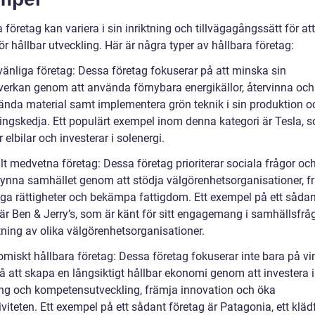
 företag kan variera i sin inriktning och tillvägagångssätt för a
r hållbar utveckling. Här är några typer av hållbara företag:
övänliga företag: Dessa företag fokuserar på att minska sin
verkan genom att använda förnybara energikällor, återvinna och
ända material samt implementera grön teknik i sin produktion o
ningskedja. Ett populärt exempel inom denna kategori är Tesla, 
ar elbilar och investerar i solenergi.
lt medvetna företag: Dessa företag prioriterar sociala frågor oc
 gynna samhället genom att stödja välgörenhetsorganisationer, f
ga rättigheter och bekämpa fattigdom. Ett exempel på ett sådan
 är Ben & Jerry’s, som är känt för sitt engagemang i samhällsfrå
tning av olika välgörenhetsorganisationer.
miskt hållbara företag: Dessa företag fokuserar inte bara på vin
å att skapa en långsiktigt hållbar ekonomi genom att investera i
ing och kompetensutveckling, främja innovation och öka
viteten. Ett exempel på ett sådant företag är Patagonia, ett kläd