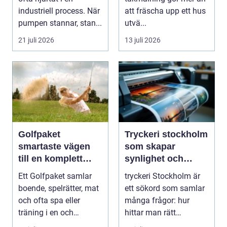
takmålning i
industriell process. När
att fräscha upp ett hus
Göteborg
pumpen stannar, stan...
utvä...
21 juli 2026
13 juli 2026
Golfpaket
Tryckeri stockholm
smartaste vägen
som skapar
till en komplett
synlighet och
golfupplevelse
förtroende
Ett Golfpaket samlar
tryckeri Stockholm är
boende, spelrätter, mat
ett sökord som samlar
och ofta spa eller
många frågor: hur
träning i en och
hittar man rätt
samma bokning. För ...
leverantör, vad skilje...