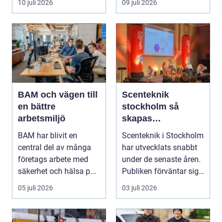
10 juli 2026
09 juli 2026
BAM och vägen till
Scenteknik
en bättre
stockholm så
arbetsmiljö
skapas
minnesvärda
BAM har blivit en
Scenteknik i Stockholm
upplevelser på
central del av många
har utvecklats snabbt
scen
företags arbete med
under de senaste åren.
säkerhet och hälsa p...
Publiken förväntar sig i
dag mer...
05 juli 2026
03 juli 2026