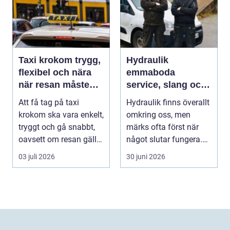
Taxi krokom trygg,
Hydraulik
flexibel och nära
emmaboda
när resan måste
service, slang och
fungera
smarta lösningar
Att få tag på taxi
Hydraulik finns överallt
nära till hands
krokom ska vara enkelt,
omkring oss, men
tryggt och gå snabbt,
märks ofta först när
oavsett om resan gäller
något slutar fungera.
jobbet, bar...
Maskiner stanna...
03 juli 2026
30 juni 2026