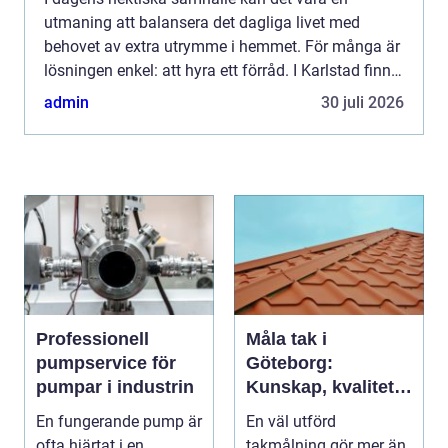
utmaning att balansera det dagliga livet med
behovet av extra utrymme i hemmet. För många är
lösningen enkel: att hyra ett förråd. I Karlstad finns
det flera möjligh...
admin
30 juli 2026
Professionell
Måla tak i
pumpservice för
Göteborg:
pumpar i industrin
Kunskap, kvalitet
och långsiktigt
En fungerande pump är
En väl utförd
skydd vid
ofta hjärtat i en
takmålning gör mer än