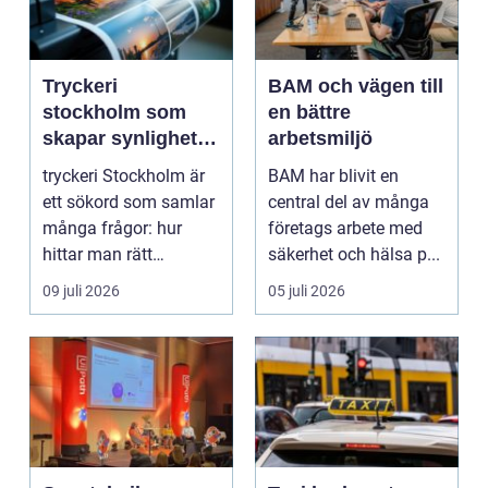
Tryckeri
BAM och vägen till
stockholm som
en bättre
skapar synlighet
arbetsmiljö
och förtroende
tryckeri Stockholm är
BAM har blivit en
ett sökord som samlar
central del av många
många frågor: hur
företags arbete med
hittar man rätt
säkerhet och hälsa p...
leverantör, vad skilje...
09 juli 2026
05 juli 2026