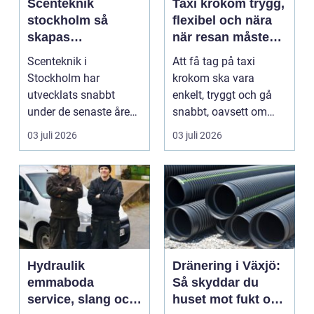
Scenteknik
Taxi krokom trygg,
stockholm så
flexibel och nära
skapas
när resan måste
minnesvärda
fungera
Scenteknik i
Att få tag på taxi
upplevelser på
Stockholm har
krokom ska vara
scen
utvecklats snabbt
enkelt, tryggt och gå
under de senaste åren.
snabbt, oavsett om
Publiken förväntar sig i
resan gäller jobbet,
03 juli 2026
03 juli 2026
dag mer...
bar...
Hydraulik
Dränering i Växjö:
emmaboda
Så skyddar du
service, slang och
huset mot fukt och