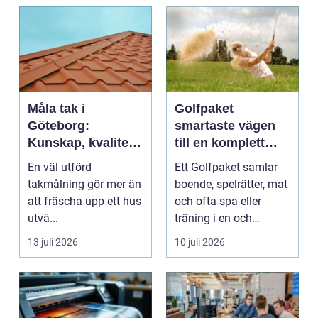
Måla tak i
Golfpaket
Göteborg:
smartaste vägen
Kunskap, kvalitet
till en komplett
och långsiktigt
golfupplevelse
En väl utförd
Ett Golfpaket samlar
skydd vid
takmålning gör mer än
boende, spelrätter, mat
takmålning i
att fräscha upp ett hus
och ofta spa eller
Göteborg
utvä...
träning i en och
samma bokning. För ...
13 juli 2026
10 juli 2026