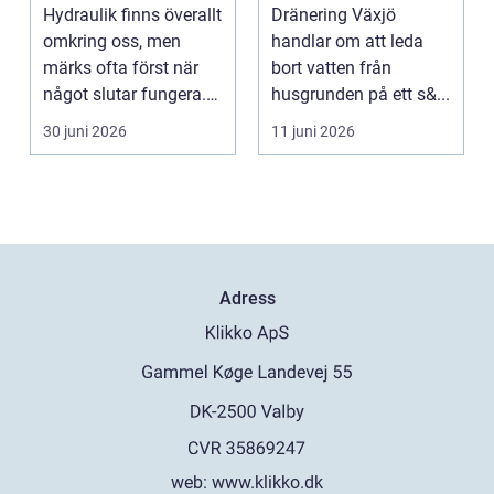
smarta lösningar
vattenskador
Hydraulik finns överallt
Dränering Växjö
nära till hands
omkring oss, men
handlar om att leda
märks ofta först när
bort vatten från
något slutar fungera.
husgrunden på ett s&...
Maskiner stanna...
30 juni 2026
11 juni 2026
Adress
web:
www.klikko.dk