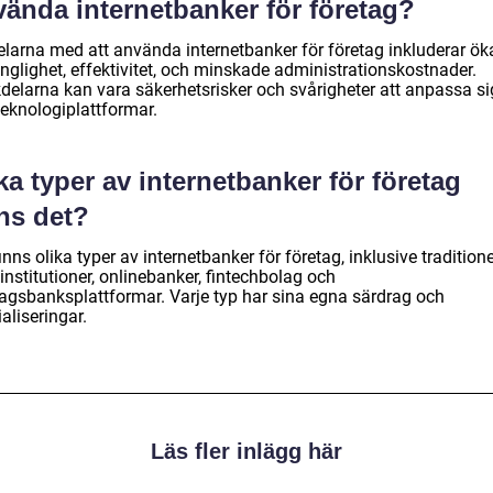
vända internetbanker för företag?
elarna med att använda internetbanker för företag inkluderar ök
änglighet, effektivitet, och minskade administrationskostnader.
elarna kan vara säkerhetsrisker och svårigheter att anpassa sig 
teknologiplattformar.
ka typer av internetbanker för företag
ns det?
inns olika typer av internetbanker för företag, inklusive traditione
nstitutioner, onlinebanker, fintechbolag och
tagsbanksplattformar. Varje typ har sina egna särdrag och
aliseringar.
Läs fler inlägg här