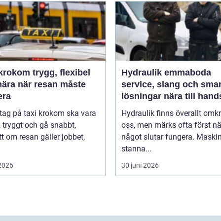
m trygg, flexibel
Hydraulik emmaboda
nära när resan måste
service, slang och sma
era
lösningar nära till hand
 tag på taxi krokom ska vara
Hydraulik finns överallt omk
, tryggt och gå snabbt,
oss, men märks ofta först nä
t om resan gäller jobbet,
något slutar fungera. Maski
stanna...
 2026
30 juni 2026