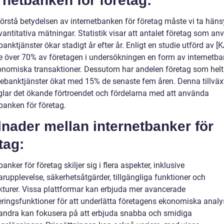
rnetbanken för företag:
förstå betydelsen av internetbanken för företag måste vi ta hänsy
antitativa mätningar. Statistik visar att antalet företag som an
banktjänster ökar stadigt år efter år. Enligt en studie utförd av [
 över 70% av företagen i undersökningen en form av internetba
onomiska transaktioner. Dessutom har andelen företag som helt
linebanktjänster ökat med 15% de senaste fem åren. Denna tillväx
glar det ökande förtroendet och fördelarna med att använda
banken för företag.
lnader mellan internetbanker för
tag:
banker för företag skiljer sig i flera aspekter, inklusive
rupplevelse, säkerhetsåtgärder, tillgängliga funktioner och
ukturer. Vissa plattformar kan erbjuda mer avancerade
eringsfunktioner för att underlätta företagens ekonomiska analy
ndra kan fokusera på att erbjuda snabba och smidiga