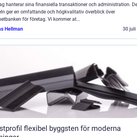
ag hanterar sina finansiella transaktioner och administration. 
eln ger en omfattande och högkvalitativ överblick över
netbanken för företag. Vi kommer at...
as Hellman
30 jul
flexibel byggsten för moderna