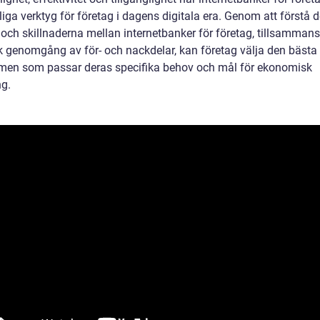
ga verktyg för företag i dagens digitala era. Genom att förstå d
 och skillnaderna mellan internetbanker för företag, tillsamman
sk genomgång av för- och nackdelar, kan företag välja den bästa
rmen som passar deras specifika behov och mål för ekonomisk
ng.