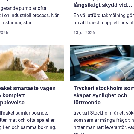
långsiktigt skydd vid
ngerande pump är ofta
takmålning i Göteborg
t i en industriell process. När
En väl utförd takmålning gö
 stannar, stan...
än att fräscha upp ett hus ut
 2026
13 juli 2026
artaste vägen
Tryckeri stockholm so
en komplett
skapar synlighet och
upplevelse
förtroende
lfpaket samlar boende,
tryckeri Stockholm är ett sö
tter, mat och ofta spa eller
som samlar många frågor: h
ng i en och samma bokning.
hittar man rätt leverantör, va