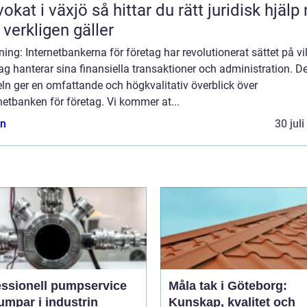
äxjö så hittar du rätt juridisk hjälp när
 verkligen gäller
ning: Internetbankerna för företag har revolutionerat sättet på vi
ag hanterar sina finansiella transaktioner och administration. 
eln ger en omfattande och högkvalitativ överblick över
netbanken för företag. Vi kommer at...
n
30 jul
essionell pumpservice
Måla tak i Göteborg:
umpar i industrin
Kunskap, kvalitet och