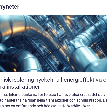
 nyheter
solering nyckeln till energieffektiva och
ra installationer
ning: Internetbankerna för företag har revolutionerat sättet på vi
ag hanterar sina finansiella transaktioner och administration. 
eln ger en omfattande och högkvalitativ överblick över