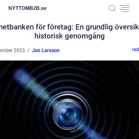
NYTTOMB2B.
se
netbanken för företag: En grundlig översi
historisk genomgång
red
ember 2023
Jon Larsson