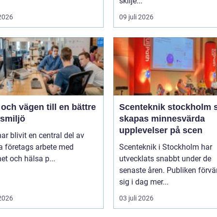
skilje...
 2026
09 juli 2026
ch vägen till en bättre
Scenteknik stockholm så
smiljö
skapas minnesvärda
upplevelser på scen
r blivit en central del av
 företags arbete med
Scenteknik i Stockholm har
et och hälsa p...
utvecklats snabbt under de
senaste åren. Publiken förvä
sig i dag mer...
 2026
03 juli 2026