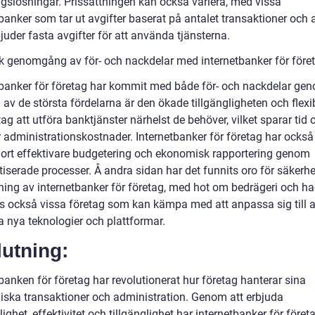
ngslösningar. Prissättningen kan också variera, med vissa
banker som tar ut avgifter baserat på antalet transaktioner och 
uder fasta avgifter för att använda tjänsterna.
sk genomgång av för- och nackdelar med internetbanker för före
tbanker för företag har kommit med både för- och nackdelar ge
 av de största fördelarna är den ökade tillgängligheten och flexib
tag att utföra banktjänster närhelst de behöver, vilket sparar tid 
 administrationskostnader. Internetbanker för företag har också
jort effektivare budgetering och ekonomisk rapportering genom
iserade processer. Å andra sidan har det funnits oro för säkerhe
ing av internetbanker för företag, med hot om bedrägeri och ha
ns också vissa företag som kan kämpa med att anpassa sig till a
 nya teknologier och plattformar.
utning:
banken för företag har revolutionerat hur företag hanterar sina
ska transaktioner och administration. Genom att erbjuda
ghet, effektivitet och tillgänglighet har internetbanker för företa