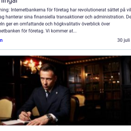
ningar
ning: Internetbankerna för företag har revolutionerat sättet på vi
ag hanterar sina finansiella transaktioner och administration. 
eln ger en omfattande och högkvalitativ överblick över
netbanken för företag. Vi kommer at...
n
30 jul