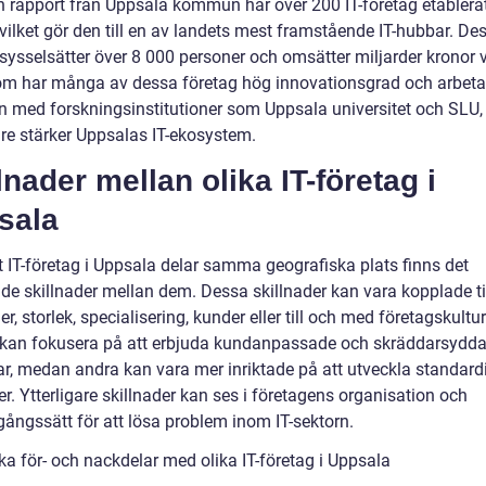
en rapport från Uppsala kommun har över 200 IT-företag etablerat
vilket gör den till en av landets mest framstående IT-hubbar. De
sysselsätter över 8 000 personer och omsätter miljarder kronor v
m har många av dessa företag hög innovationsgrad och arbetar
med forskningsinstitutioner som Uppsala universitet och SLU, 
are stärker Uppsalas IT-ekosystem.
lnader mellan olika IT-företag i
sala
t IT-företag i Uppsala delar samma geografiska plats finns det
de skillnader mellan dem. Dessa skillnader kan vara kopplade ti
r, storlek, specialisering, kunder eller till och med företagskultur
 kan fokusera på att erbjuda kundanpassade och skräddarsydd
ar, medan andra kan vara mer inriktade på att utveckla standard
r. Ytterligare skillnader kan ses i företagens organisation och
gångssätt för att lösa problem inom IT-sektorn.
ka för- och nackdelar med olika IT-företag i Uppsala