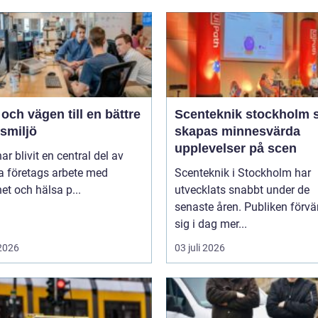
ch vägen till en bättre
Scenteknik stockholm så
smiljö
skapas minnesvärda
upplevelser på scen
r blivit en central del av
 företags arbete med
Scenteknik i Stockholm har
et och hälsa p...
utvecklats snabbt under de
senaste åren. Publiken förvä
sig i dag mer...
 2026
03 juli 2026