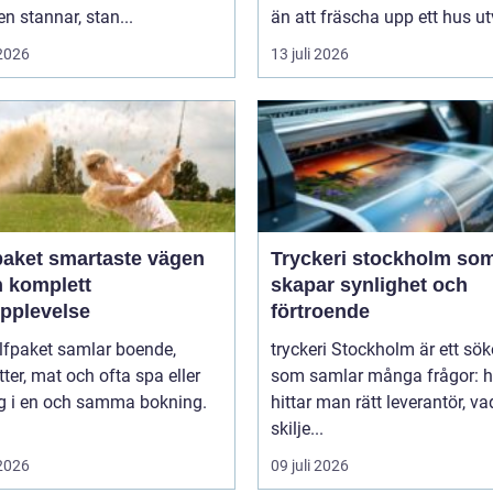
 stannar, stan...
än att fräscha upp ett hus ut
 2026
13 juli 2026
artaste vägen
Tryckeri stockholm so
en komplett
skapar synlighet och
upplevelse
förtroende
lfpaket samlar boende,
tryckeri Stockholm är ett sö
tter, mat och ofta spa eller
som samlar många frågor: h
ng i en och samma bokning.
hittar man rätt leverantör, va
skilje...
 2026
09 juli 2026