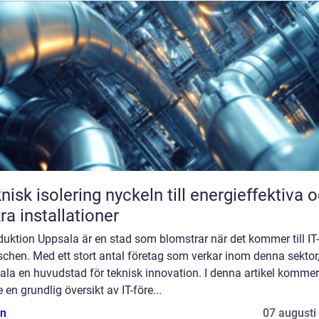
solering nyckeln till energieffektiva och
ra installationer
duktion Uppsala är en stad som blomstrar när det kommer till IT-
chen. Med ett stort antal företag som verkar inom denna sektor,
la en huvudstad för teknisk innovation. I denna artikel kommer
e en grundlig översikt av IT-före...
n
07 augusti