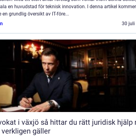
la en huvudstad för teknisk innovation. I denna artikel kommer
e en grundlig översikt av IT-före...
n
30 jul
äxjö så hittar du rätt juridisk hjälp när
 verkligen gäller