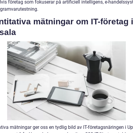
is företag som fokuserar på artificiell intelligens, e-handelssy
rogramvarutestning.
titativa mätningar om IT-företag 
sala
tiva mätningar ger oss en tydlig bild av IT-företagsnäringen i U