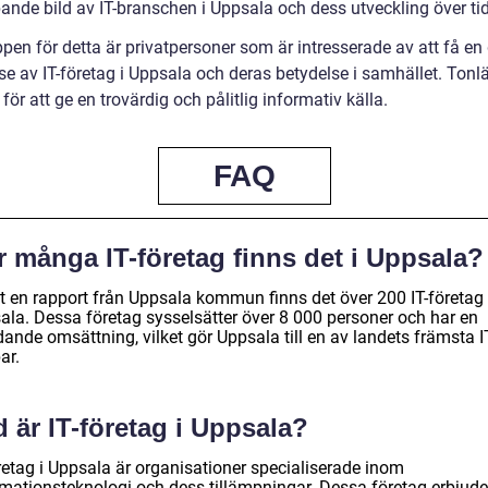
ande bild av IT-branschen i Uppsala och dess utveckling över tid
pen för detta är privatpersoner som är intresserade av att få en
se av IT-företag i Uppsala och deras betydelse i samhället. Tonl
 för att ge en trovärdig och pålitlig informativ källa.
FAQ
r många IT-företag finns det i Uppsala?
gt en rapport från Uppsala kommun finns det över 200 IT-företag 
ala. Dessa företag sysselsätter över 8 000 personer och har en
ande omsättning, vilket gör Uppsala till en av landets främsta I
ar.
 är IT-företag i Uppsala?
retag i Uppsala är organisationer specialiserade inom
rmationsteknologi och dess tillämpningar. Dessa företag erbjude