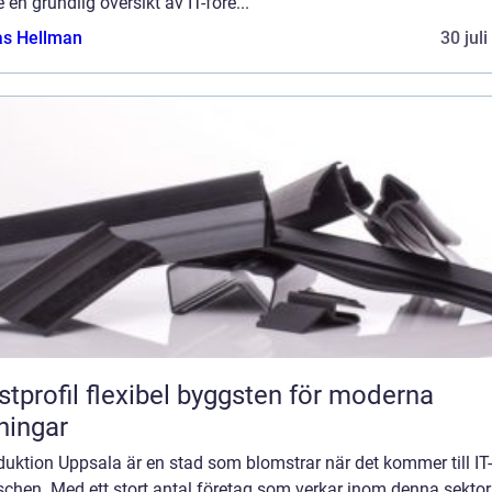
e en grundlig översikt av IT-före...
as Hellman
30 jul
flexibel byggsten för moderna
ningar
duktion Uppsala är en stad som blomstrar när det kommer till IT-
chen. Med ett stort antal företag som verkar inom denna sektor,