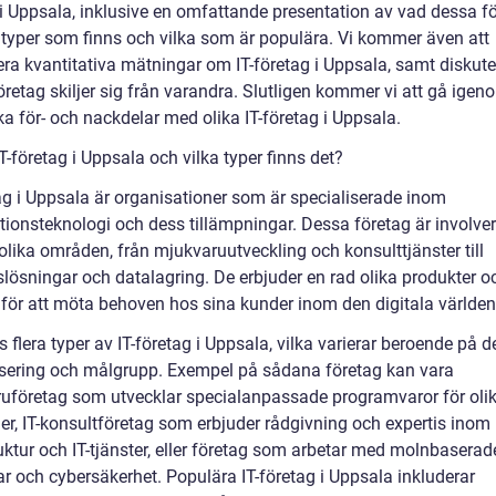
 i Uppsala, inklusive en omfattande presentation av vad dessa f
ka typer som finns och vilka som är populära. Vi kommer även att
era kvantitativa mätningar om IT-företag i Uppsala, samt diskute
retag skiljer sig från varandra. Slutligen kommer vi att gå igen
ka för- och nackdelar med olika IT-företag i Uppsala.
T-företag i Uppsala och vilka typer finns det?
tag i Uppsala är organisationer som är specialiserade inom
tionsteknologi och dess tillämpningar. Dessa företag är involver
lika områden, från mjukvaruutveckling och konsulttjänster till
slösningar och datalagring. De erbjuder en rad olika produkter o
r för att möta behoven hos sina kunder inom den digitala världen
s flera typer av IT-företag i Uppsala, vilka varierar beroende på d
isering och målgrupp. Exempel på sådana företag kan vara
uföretag som utvecklar specialanpassade programvaror för oli
er, IT-konsultföretag som erbjuder rådgivning och expertis inom 
uktur och IT-tjänster, eller företag som arbetar med molnbaserad
ar och cybersäkerhet. Populära IT-företag i Uppsala inkluderar