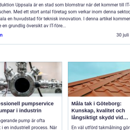
duktion Uppsala är en stad som blomstrar när det kommer till IT-
chen. Med ett stort antal företag som verkar inom denna sektor,
la en huvudstad för teknisk innovation. I denna artikel kommer
e en grundlig översikt av IT-före...
n
30 jul
essionell pumpservice
Måla tak i Göteborg:
umpar i industrin
Kunskap, kvalitet och
långsiktigt skydd vid
ngerande pump är ofta
takmålning i Göteborg
t i en industriell process. När
En väl utförd takmålning gö