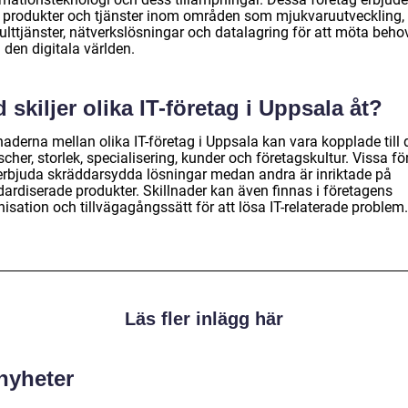
a produkter och tjänster inom områden som mjukvaruutveckling,
ulttjänster, nätverkslösningar och datalagring för att möta beho
 den digitala världen.
 skiljer olika IT-företag i Uppsala åt?
naderna mellan olika IT-företag i Uppsala kan vara kopplade till 
cher, storlek, specialisering, kunder och företagskultur. Vissa fö
erbjuda skräddarsydda lösningar medan andra är inriktade på
dardiserade produkter. Skillnader kan även finnas i företagens
isation och tillvägagångssätt för att lösa IT-relaterade problem.
Läs fler inlägg här
 nyheter