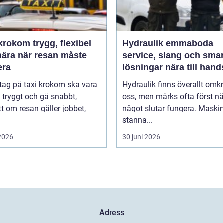
m trygg, flexibel
Hydraulik emmaboda
nära när resan måste
service, slang och sma
era
lösningar nära till hand
 tag på taxi krokom ska vara
Hydraulik finns överallt omk
, tryggt och gå snabbt,
oss, men märks ofta först nä
t om resan gäller jobbet,
något slutar fungera. Maski
stanna...
 2026
30 juni 2026
Adress