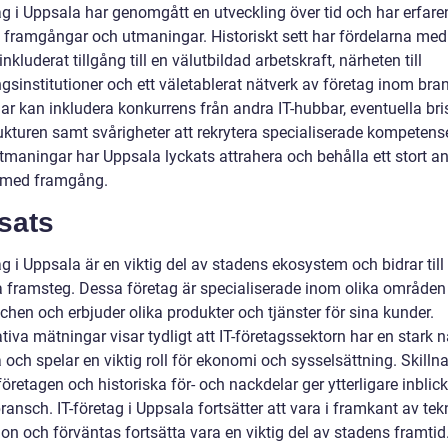
ag i Uppsala har genomgått en utveckling över tid och har erfare
 framgångar och utmaningar. Historiskt sett har fördelarna me
inkluderat tillgång till en välutbildad arbetskraft, närheten till
gsinstitutioner och ett väletablerat nätverk av företag inom bra
r kan inkludera konkurrens från andra IT-hubbar, eventuella bris
ukturen samt svårigheter att rekrytera specialiserade kompetense
maningar har Uppsala lyckats attrahera och behålla ett stort ant
 med framgång.
sats
ag i Uppsala är en viktig del av stadens ekosystem och bidrar till
a framsteg. Dessa företag är specialiserade inom olika område
chen och erbjuder olika produkter och tjänster för sina kunder.
tiva mätningar visar tydligt att IT-företagssektorn har en stark n
och spelar en viktig roll för ekonomi och sysselsättning. Skilln
öretagen och historiska för- och nackdelar ger ytterligare inblick
ansch. IT-företag i Uppsala fortsätter att vara i framkant av tek
on och förväntas fortsätta vara en viktig del av stadens framtid