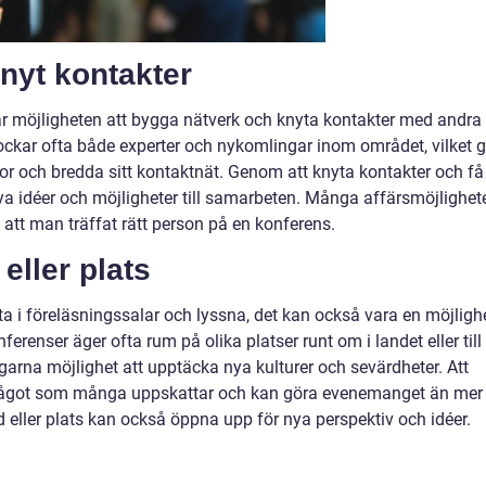
nyt kontakter
är möjligheten att bygga nätverk och knyta kontakter med andra
kar ofta både experter och nykomlingar inom området, vilket g
or och bredda sitt kontaktnät. Genom att knyta kontakter och få
ya idéer och möjligheter till samarbeten. Många affärsmöjlighet
 att man träffat rätt person på en konferens.
eller plats
tta i föreläsningssalar och lyssna, det kan också vara en möjligh
nferenser äger ofta rum på olika platser runt om i landet eller till
agarna möjlighet att upptäcka nya kulturer och sevärdheter. Att
något som många uppskattar och kan göra evenemanget än mer
d eller plats kan också öppna upp för nya perspektiv och idéer.