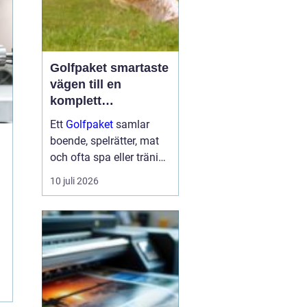
Golfpaket smartaste
vägen till en
komplett
golfupplevelse
Ett
Golfpaket
samlar
boende, spelrätter, mat
och ofta spa eller träning
i en och samma
10 juli 2026
bokning. För dig som vill
maximera tiden på
banan och minimera
krånglet med logistik är
ett genomtänkt p...