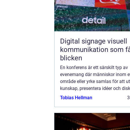
Digital signage visuell
kommunikation som f
blicken
En konferens är ett särskilt typ av
evenemang där människor inom ett
område eller yrke samlas för att u
kunskap, presentera idéer och dis
aktuella ämnen. Det kan vara ino
Tobias Hellman
3
specifi...