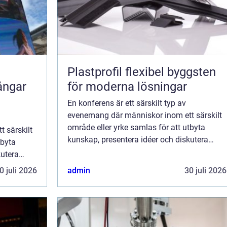
Plastprofil flexibel byggsten
ångar
för moderna lösningar
En konferens är ett särskilt typ av
evenemang där människor inom ett särskilt
område eller yrke samlas för att utbyta
 särskilt
kunskap, presentera idéer och diskutera
tbyta
aktuella ämnen. Det kan vara inom en
kutera
specifi...
m en
0 juli 2026
admin
30 juli 2026