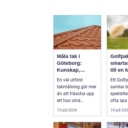
Måla tak i
Golfpa
Göteborg:
smarta
Kunskap,
till en
kvalitet och
golfup
En väl utförd
Ett Golf
långsiktigt
takmålning gör mer
samlar b
skydd vid
än att fräscha upp
spelrätte
takmålning i
ett hus utvä...
ofta spa 
Göteborg
träning i
13 juli 2026
10 juli 20
samma b
För ...