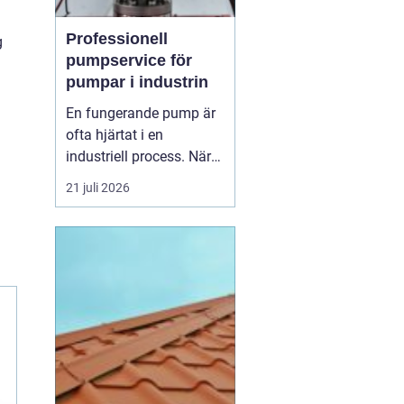
Professionell
g
pumpservice för
pumpar i industrin
En fungerande pump är
ofta hjärtat i en
industriell process. När
pumpen stannar, stannar
21 juli 2026
produktionen. Därför
spelar
pumpservice
-
pumpar en avgörande
roll f&o...