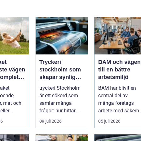
ket
Tryckeri
BAM och vägen
ste vägen
stockholm som
till en bättre
 komplett
skapar synlighet
arbetsmiljö
plevelse
och förtroende
paket
tryckeri Stockholm
BAM har blivit en
oende,
är ett sökord som
central del av
r, mat och
samlar många
många företags
eller
frågor: hur hittar
arbete med säkerhe
 en och
man rätt leverantör,
och hälsa p...
26
09 juli 2026
05 juli 2026
okning.
vad skilje...