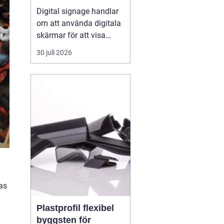
fångar blicken
Digital signage handlar
om att använda digitala
skärmar för att visa
rörlig bild, text och grafik
30 juli 2026
på ett sätt som
människor faktiskt
lägger märke till. I
butiker, på industrier, i
badhus och på
offentliga platser
ersätter digitala skärmar
allt oftare...
as
Plastprofil flexibel
byggsten för