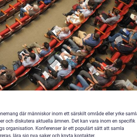
evenemang där människor inom ett särskilt område eller yrke saml
éer och diskutera aktuella ämnen. Det kan vara inom en specifik
ags organisation. Konferenser är ett populärt sätt att samla
ireras, lära sig nya saker och knyta kontakter.