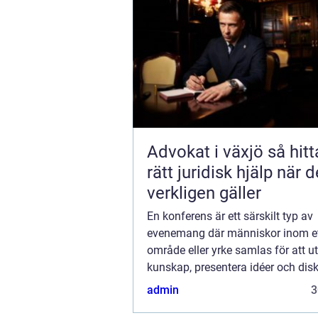
Advokat i växjö så hittar du
rätt juridisk hjälp när d
verkligen gäller
En konferens är ett särskilt typ av
evenemang där människor inom ett
område eller yrke samlas för att u
kunskap, presentera idéer och dis
aktuella ämnen. Det kan vara ino
admin
3
specifi...