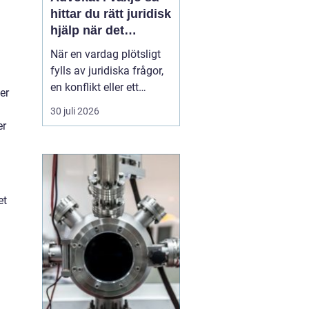
hittar du rätt juridisk
hjälp när det
verkligen gäller
När en vardag plötsligt
fylls av juridiska frågor,
en konflikt eller ett
er
myndighetsbeslut som
30 juli 2026
känns övermäktigt,
er
behöver många någon
som både kan lagen och
förstår människan
bakom problemet. Att
et
anlita
en advokat ...