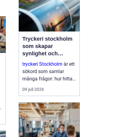
Tryckeri stockholm
som skapar
synlighet och
förtroende
tryckeri Stockholm
är ett
sökord som samlar
många frågor: hur hittar
man rätt leverantör, vad
09 juli 2026
skiljer kvalitetstryck från
enkelt standardtryck och
t
hur säkerställer man att
varumärket verkligen
lyfts fram? I en sta...