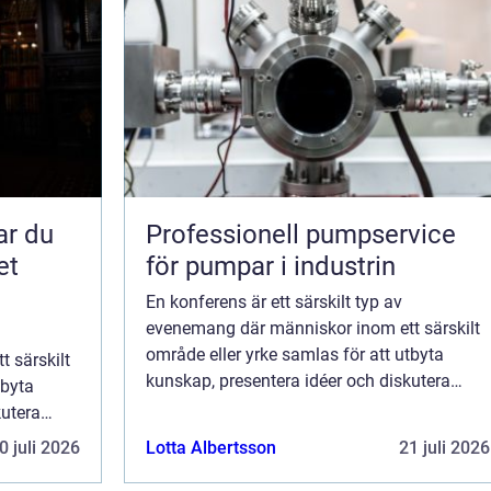
Professionell pumpservice
et
för pumpar i industrin
En konferens är ett särskilt typ av
evenemang där människor inom ett särskilt
område eller yrke samlas för att utbyta
 särskilt
kunskap, presentera idéer och diskutera
tbyta
aktuella ämnen. Det kan vara inom en
kutera
specifi...
m en
0 juli 2026
Lotta Albertsson
21 juli 2026