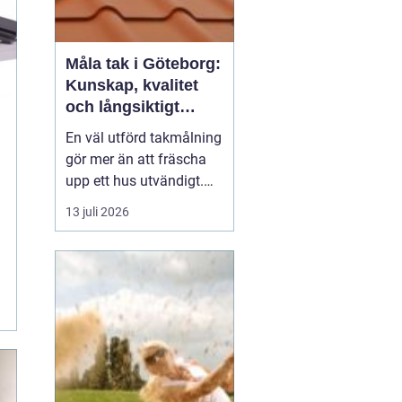
Måla tak i Göteborg:
Kunskap, kvalitet
och långsiktigt
skydd vid
En väl utförd takmålning
takmålning i
gör mer än att fräscha
Göteborg
upp ett hus utvändigt.
Den förlänger takets
13 juli 2026
livslängd, skyddar mot
fukt och rost och kan
spara stora pengar på
sikt. I en kuststad som
Göteb...