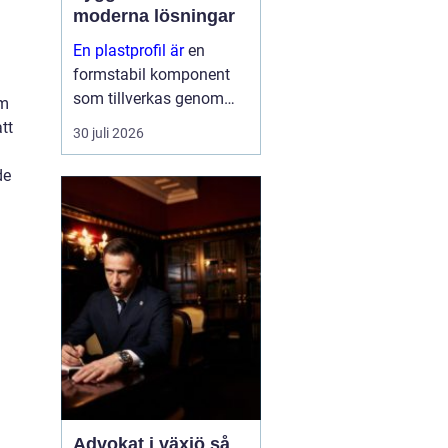
moderna lösningar
En plastprofil är
en
formstabil komponent
som tillverkas genom
om
extrudering av plast, ofta
tt
30 juli 2026
i långa längder och med
en noggrant anpassad
de
geometri. Profilerna
används som tätningar,
lister, s...
Advokat i växjö så