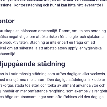
ssionell kontorsstädning och hur ni kan hitta rätt leverantör i
ontor
r att skapa en hälsosam arbetsmiljö. Damm, smuts och oordning
hälsa negativt genom att öka risken för allergier och sjukdomar
produktiviteten. Städning är inte enbart en fråga om att
så om att säkerställa att arbetsplatsen uppfyller hygieniska
mhusmiljö.
djupgående städning
s in i rutinmässig städning som utförs dagligen eller veckovis,
ed mer ojämna mellanrum. Den dagliga städningen inkluderar
korgar, städa toaletter, och torka av allmänt använda ytor och
innebär en mer omfattande rengöring, som exempelvis rengöri
 och höga smutsansamlingar som ofta förbises vid den dagliga