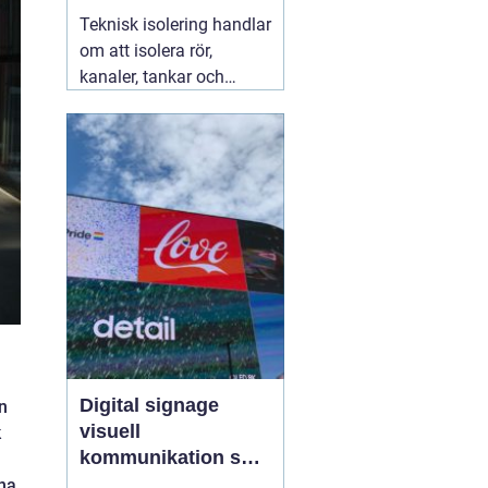
säkra installationer
Teknisk isolering handlar
om att isolera rör,
kanaler, tankar och
andra installationer i
byggnader och
industrier. Syftet är att
spara energi, skapa
jämnare inomhusklimat
och öka säkerheten. När
företag arbetar
strukturerat
07 augusti
2026
Digital signage
n
visuell
k
kommunikation som
fångar blicken
nna