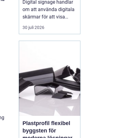
Digital signage handlar
om att använda digitala
skärmar för att visa
rörlig bild, text och grafik
30 juli 2026
på ett sätt som
människor faktiskt
lägger märke till. I
butiker, på industrier, i
badhus och på
offentliga platser
ersätter digitala skärmar
allt oftare...
ng
Plastprofil flexibel
byggsten för