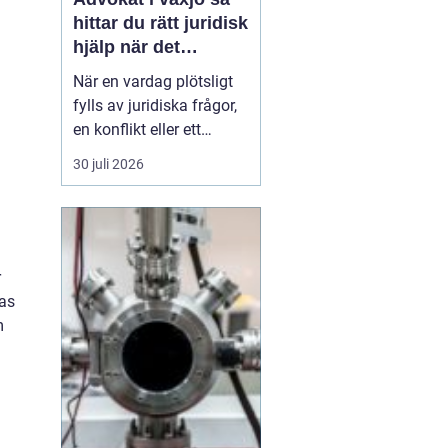
hittar du rätt juridisk
hjälp när det
verkligen gäller
När en vardag plötsligt
fylls av juridiska frågor,
en konflikt eller ett
myndighetsbeslut som
30 juli 2026
känns övermäktigt,
behöver många någon
som både kan lagen och
förstår människan
bakom problemet. Att
r
anlita
en advokat ...
ras
m