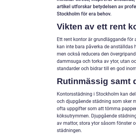
artikel utforskar betydelsen av profe
Stockholm för era behov.
Vikten av ett rent k
Ett rent kontor är grundläggande fö
kan inte bara påverka de anställdas 
men också reducera den övergripande 
dammsuga och torka av ytor, utan ock
standarder och bidrar till en god ino
Rutinmässig samt 
Kontorsstädning i Stockholm kan dela
och djupgående städning som sker m
ofta uppgifter som att tömma pappers
köksutrymmen. Djupgående städning 
av mattor, stora ytor såsom fönster
städningen.