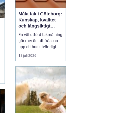
Måla tak i Göteborg:
Kunskap, kvalitet
och långsiktigt
skydd vid
En väl utförd takmålning
takmålning i
gör mer än att fräscha
Göteborg
upp ett hus utvändigt.
Den förlänger takets
13 juli 2026
livslängd, skyddar mot
fukt och rost och kan
spara stora pengar på
sikt. I en kuststad som
Göteb...