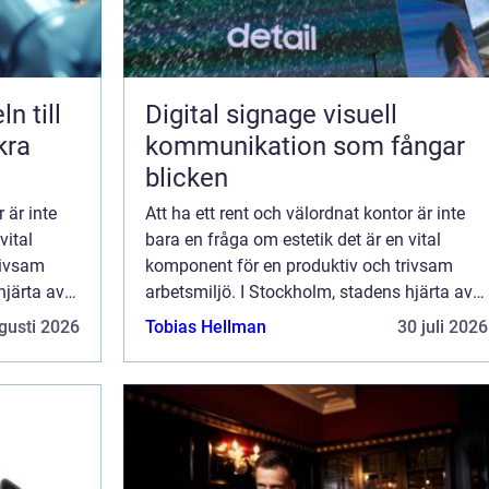
Digital signage visuell
kra
kommunikation som fångar
blicken
 är inte
Att ha ett rent och välordnat kontor är inte
vital
bara en fråga om estetik det är en vital
rivsam
komponent för en produktiv och trivsam
hjärta av
arbetsmiljö. I Stockholm, stadens hjärta av
tivitet...
affärsverksamhet och ekonomisk aktivitet...
gusti 2026
Tobias Hellman
30 juli 2026