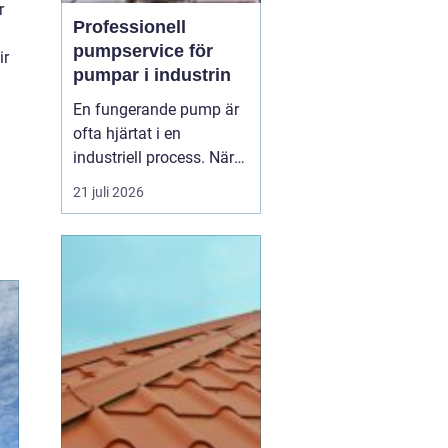
r
Professionell
pumpservice för
ir
pumpar i industrin
En fungerande pump är
ofta hjärtat i en
industriell process. När
pumpen stannar, stannar
21 juli 2026
produktionen. Därför
spelar
pumpservice
-
pumpar en avgörande
roll f&o...