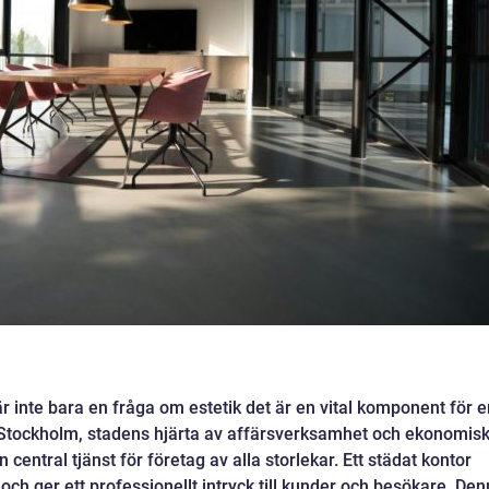
är inte bara en fråga om estetik det är en vital komponent för e
I Stockholm, stadens hjärta av affärsverksamhet och ekonomis
n central tjänst för företag av alla storlekar. Ett städat kontor
 och ger ett professionellt intryck till kunder och besökare. De