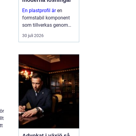
moderna lösningar
En plastprofil är
en
formstabil komponent
som tillverkas genom
extrudering av plast, ofta
30 juli 2026
i långa längder och med
en noggrant anpassad
geometri. Profilerna
används som tätningar,
lister, s...
ör
lt
tt
Advokat i växjö så