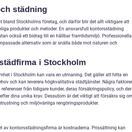
och städning
land Stockholms företag, och därför blir det allt viktigare att
nliga produkter och metoder. En ansvarsfull kontorsstädning
utan också ett bidrag till en hållbar framtidsmiljö. Professionella
anpassade alternativ som är snälla både mot naturen och
 städfirma i Stockholm
samhet i Stockholm kan vara en utmaning. Det gäller att hitta en
behov och kan leverera högkvalitativa städtjänster. Några faktore
, referenser från tidigare kunder, deras försäkringspolicy, och de
efter dina unika krav. Dessutom är det viktigt att försäkra sig o
utrustning och miljövänliga rengöringsprodukter.
let av kontorsstädningsfirma är kostnaderna. Prissättning kan