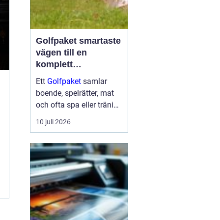
Golfpaket smartaste
vägen till en
komplett
golfupplevelse
Ett
Golfpaket
samlar
boende, spelrätter, mat
och ofta spa eller träning
i en och samma
10 juli 2026
bokning. För dig som vill
maximera tiden på
banan och minimera
krånglet med logistik är
ett genomtänkt p...