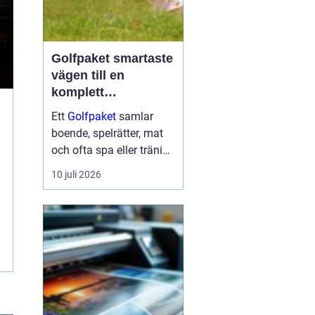
Golfpaket smartaste
vägen till en
komplett
golfupplevelse
Ett
Golfpaket
samlar
boende, spelrätter, mat
och ofta spa eller träning
i en och samma
10 juli 2026
bokning. För dig som vill
maximera tiden på
banan och minimera
krånglet med logistik är
ett genomtänkt p...