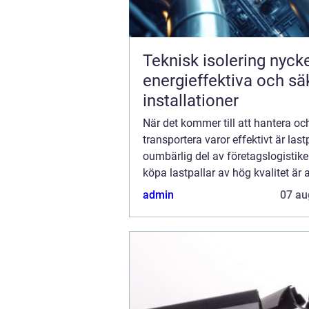
Teknisk isolering nyckeln till
energieffektiva och sä
installationer
När det kommer till att hantera oc
transportera varor effektivt är last
oumbärlig del av företagslogistike
köpa lastpallar av hög kvalitet är
för att säkerställa en smid...
admin
07 au