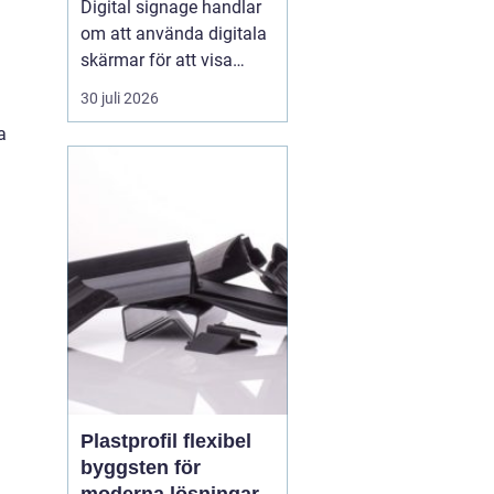
Digital signage handlar
om att använda digitala
skärmar för att visa
rörlig bild, text och grafik
30 juli 2026
på ett sätt som
a
människor faktiskt
lägger märke till. I
butiker, på industrier, i
badhus och på
offentliga platser
ersätter digitala skärmar
allt oftare...
Plastprofil flexibel
byggsten för