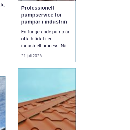
te,
Professionell
pumpservice för
pumpar i industrin
En fungerande pump är
ofta hjärtat i en
industriell process. När
pumpen stannar, stannar
21 juli 2026
produktionen. Därför
spelar
pumpservice
-
pumpar en avgörande
roll f&o...