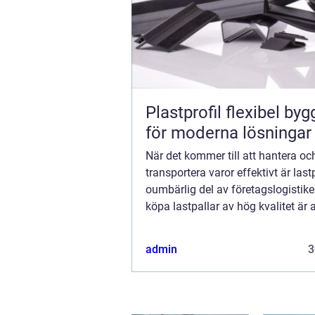
Plastprofil flexibel byggsten
för moderna lösningar
När det kommer till att hantera oc
transportera varor effektivt är last
oumbärlig del av företagslogistike
köpa lastpallar av hög kvalitet är
för att säkerställa en smid...
admin
3