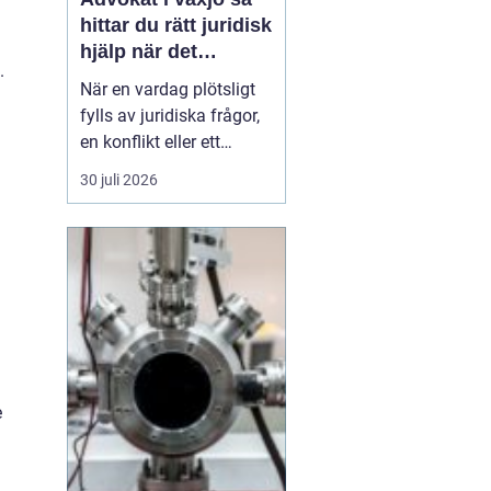
hittar du rätt juridisk
hjälp när det
.
verkligen gäller
När en vardag plötsligt
fylls av juridiska frågor,
en konflikt eller ett
myndighetsbeslut som
30 juli 2026
känns övermäktigt,
behöver många någon
som både kan lagen och
förstår människan
bakom problemet. Att
anlita
en advokat ...
e