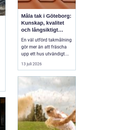
Måla tak i Göteborg:
Kunskap, kvalitet
och långsiktigt
skydd vid
En väl utförd takmålning
takmålning i
gör mer än att fräscha
Göteborg
upp ett hus utvändigt.
Den förlänger takets
13 juli 2026
livslängd, skyddar mot
fukt och rost och kan
spara stora pengar på
sikt. I en kuststad som
Göteb...