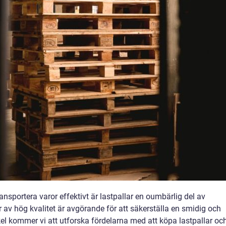
ansportera varor effektivt är lastpallar en oumbärlig del av
r av hög kvalitet är avgörande för att säkerställa en smidig och
kel kommer vi att utforska fördelarna med att köpa lastpallar oc