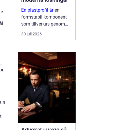
moderna lösningar
En plastprofil är
en
te:
formstabil komponent
ål
som tillverkas genom
extrudering av plast, ofta
30 juli 2026
i långa längder och med
en noggrant anpassad
geometri. Profilerna
används som tätningar,
.
lister, s...
or.
sin
t.
Advokat i växjö så