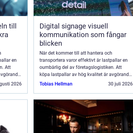
Digital signage visuell
kra
kommunikation som fångar
blicken
h
När det kommer till att hantera och
pallar en
transportera varor effektivt är lastpallar en
n. Att
oumbärlig del av företagslogistiken. Att
 avgörande
köpa lastpallar av hög kvalitet är avgörande
för att säkerställa en smid...
gusti 2026
Tobias Hellman
30 juli 2026