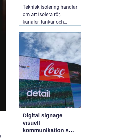
säkra installationer
Teknisk isolering handlar
om att isolera rör,
kanaler, tankar och
andra installationer i
byggnader och
industrier. Syftet är att
spara energi, skapa
jämnare inomhusklimat
och öka säkerheten. När
företag arbetar
strukturerat
07 augusti
2026
Digital signage
visuell
kommunikation som
h
fångar blicken