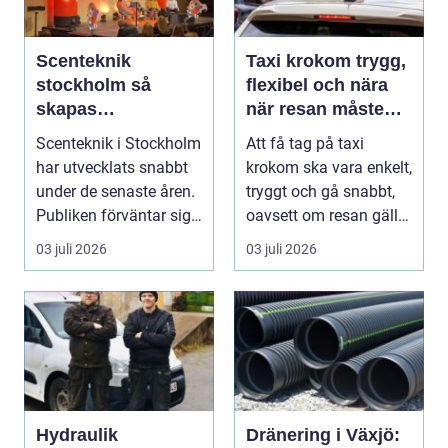
Scenteknik
Taxi krokom trygg,
stockholm så
flexibel och nära
skapas
när resan måste
minnesvärda
fungera
Scenteknik i Stockholm
Att få tag på taxi
upplevelser på
har utvecklats snabbt
krokom ska vara enkelt,
scen
under de senaste åren.
tryggt och gå snabbt,
Publiken förväntar sig i
oavsett om resan gäller
dag mer...
jobbet, bar...
03 juli 2026
03 juli 2026
Hydraulik
Dränering i Växjö: