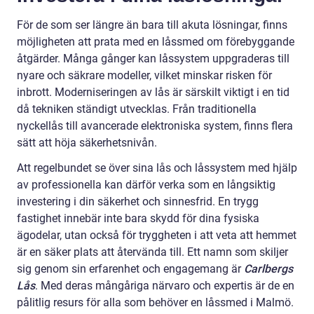
För de som ser längre än bara till akuta lösningar, finns
möjligheten att prata med en låssmed om förebyggande
åtgärder. Många gånger kan låssystem uppgraderas till
nyare och säkrare modeller, vilket minskar risken för
inbrott. Moderniseringen av lås är särskilt viktigt i en tid
då tekniken ständigt utvecklas. Från traditionella
nyckellås till avancerade elektroniska system, finns flera
sätt att höja säkerhetsnivån.
Att regelbundet se över sina lås och låssystem med hjälp
av professionella kan därför verka som en långsiktig
investering i din säkerhet och sinnesfrid. En trygg
fastighet innebär inte bara skydd för dina fysiska
ägodelar, utan också för tryggheten i att veta att hemmet
är en säker plats att återvända till. Ett namn som skiljer
sig genom sin erfarenhet och engagemang är
Carlbergs
Lås
. Med deras mångåriga närvaro och expertis är de en
pålitlig resurs för alla som behöver en låssmed i Malmö.