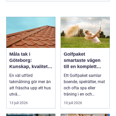
Måla tak i
Golfpaket
Göteborg:
smartaste vägen
Kunskap, kvalitet
till en komplett
och långsiktigt
golfupplevelse
En väl utförd
Ett Golfpaket samlar
skydd vid
takmålning gör mer än
boende, spelrätter, mat
takmålning i
att fräscha upp ett hus
och ofta spa eller
Göteborg
utvä...
träning i en och
samma bokning. För ...
13 juli 2026
10 juli 2026