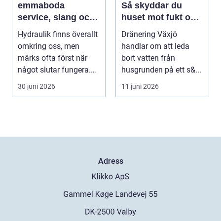
emmaboda
Så skyddar du
service, slang och
huset mot fukt och
smarta lösningar
vattenskador
Hydraulik finns överallt
Dränering Växjö
nära till hands
omkring oss, men
handlar om att leda
märks ofta först när
bort vatten från
något slutar fungera.
husgrunden på ett s&...
Maskiner stanna...
30 juni 2026
11 juni 2026
Adress