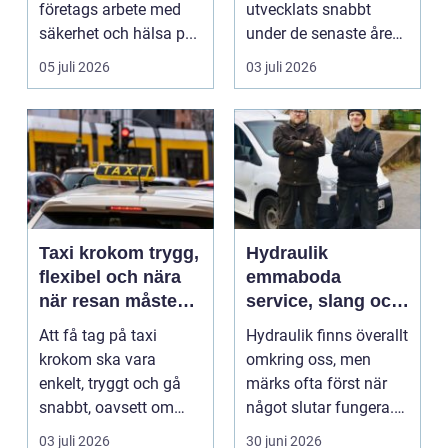
företags arbete med
utvecklats snabbt
säkerhet och hälsa p...
under de senaste åren.
Publiken förväntar sig i
05 juli 2026
03 juli 2026
dag mer...
Taxi krokom trygg,
Hydraulik
flexibel och nära
emmaboda
när resan måste
service, slang och
fungera
smarta lösningar
Att få tag på taxi
Hydraulik finns överallt
nära till hands
krokom ska vara
omkring oss, men
enkelt, tryggt och gå
märks ofta först när
snabbt, oavsett om
något slutar fungera.
resan gäller jobbet,
Maskiner stanna...
03 juli 2026
30 juni 2026