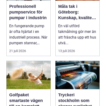
Professionell
Måla tak i
pumpservice för
Göteborg:
pumpar i industrin
Kunskap, kvalitet
och långsiktigt
En fungerande pump
En väl utförd
skydd vid
är ofta hjärtat i en
takmålning gör mer än
takmålning i
industriell process. När
att fräscha upp ett hus
Göteborg
pumpen stannar,
utvä...
stan...
21 juli 2026
13 juli 2026
Golfpaket
Tryckeri
smartaste vägen
stockholm som