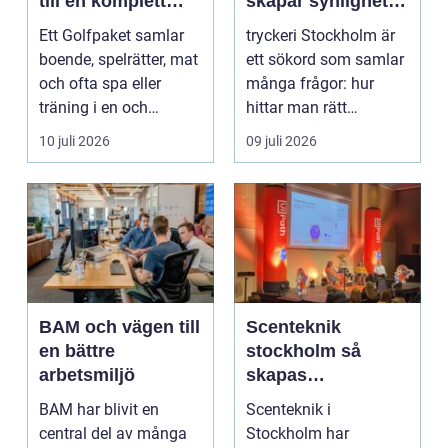
till en komplett
skapar synlighet
golfupplevelse
och förtroende
Ett Golfpaket samlar
tryckeri Stockholm är
boende, spelrätter, mat
ett sökord som samlar
och ofta spa eller
många frågor: hur
träning i en och
hittar man rätt
samma bokning. För ...
leverantör, vad skilje...
10 juli 2026
09 juli 2026
BAM och vägen till
Scenteknik
en bättre
stockholm så
arbetsmiljö
skapas
minnesvärda
BAM har blivit en
Scenteknik i
upplevelser på
central del av många
Stockholm har
scen