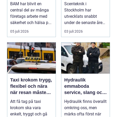
minnesvärda
BAM har blivit en
Scenteknik i
upplevelser på
central del av många
Stockholm har
scen
företags arbete med
utvecklats snabbt
säkerhet och hälsa p...
under de senaste åren.
Publiken förväntar sig i
05 juli 2026
03 juli 2026
dag mer...
Taxi krokom trygg,
Hydraulik
flexibel och nära
emmaboda
när resan måste
service, slang och
fungera
smarta lösningar
Att få tag på taxi
Hydraulik finns överallt
nära till hands
krokom ska vara
omkring oss, men
enkelt, tryggt och gå
märks ofta först när