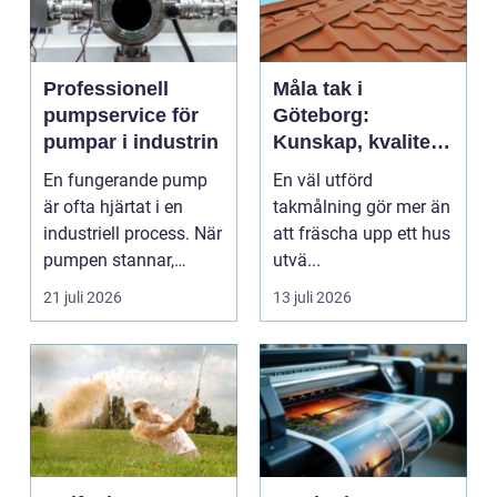
Professionell
Måla tak i
pumpservice för
Göteborg:
pumpar i industrin
Kunskap, kvalitet
och långsiktigt
En fungerande pump
En väl utförd
skydd vid
är ofta hjärtat i en
takmålning gör mer än
takmålning i
industriell process. När
att fräscha upp ett hus
Göteborg
pumpen stannar,
utvä...
stan...
21 juli 2026
13 juli 2026