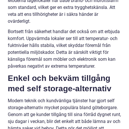
Moderna lagerlokaler har både brand- och inbrottslarm
som standard, vilket ger en extra trygghetskänsla. Att
veta att ens tillhörigheter är i säkra händer är
ovärderligt.
Bortsett från säkerhet handlar det också om att erbjuda
komfort. Uppvärmda lokaler ser till att temperatur- och
fuktnivåer hålls stabila, vilket skyddar föremål från
potentiella miljöskador. Detta är särskilt viktigt för
känsliga föremål som möbler och elektronik som kan
påverkas negativt av extrema temperaturer.
Enkel och bekväm tillgång
med self storage-alternativ
Modern teknik och kundvänliga tjänster har gjort self
storage-alternativ mycket populära bland göteborgare.
Genom att ge kunder tillgång till sina förråd dygnet runt,
sju dagar i veckan, blir det enkelt att både lämna av och
hämta saker vid behov. Detta gör det möjligt att