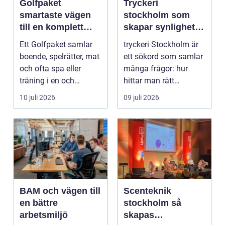
Golfpaket
Tryckeri
smartaste vägen
stockholm som
till en komplett
skapar synlighet
golfupplevelse
och förtroende
Ett Golfpaket samlar
tryckeri Stockholm är
boende, spelrätter, mat
ett sökord som samlar
och ofta spa eller
många frågor: hur
träning i en och
hittar man rätt
samma bokning. För ...
leverantör, vad skilje...
10 juli 2026
09 juli 2026
BAM och vägen till
Scenteknik
en bättre
stockholm så
arbetsmiljö
skapas