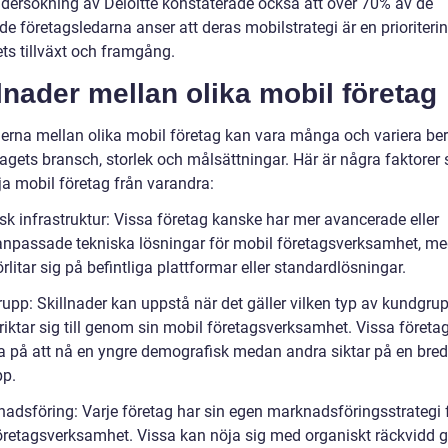
ndersökning av Deloitte konstaterade också att över 70% av de
ade företagsledarna anser att deras mobilstrategi är en prioriterin
ts tillväxt och framgång.
lnader mellan olika mobil företag
derna mellan olika mobil företag kan vara många och variera be
tagets bransch, storlek och målsättningar. Här är några faktorer
ja mobil företag från varandra:
sk infrastruktur: Vissa företag kanske har mer avancerade eller
anpassade tekniska lösningar för mobil företagsverksamhet, m
rlitar sig på befintliga plattformar eller standardlösningar.
upp: Skillnader kan uppstå när det gäller vilken typ av kundgrup
riktar sig till genom sin mobil företagsverksamhet. Vissa företa
a på att nå en yngre demografisk medan andra siktar på en bre
p.
nadsföring: Varje företag har sin egen marknadsföringsstrategi f
öretagsverksamhet. Vissa kan nöja sig med organiskt räckvidd