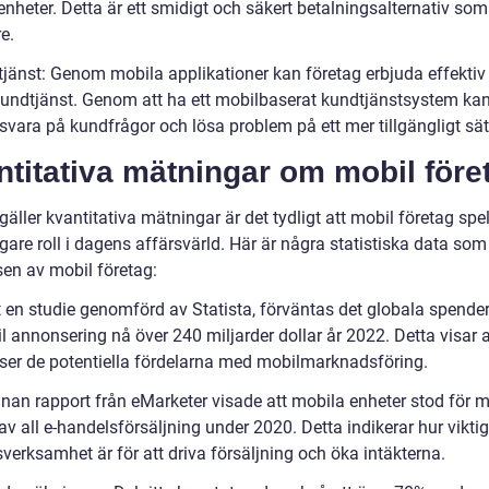
nheter. Detta är ett smidigt och säkert betalningsalternativ som b
e.
tjänst: Genom mobila applikationer kan företag erbjuda effektiv
undtjänst. Genom att ha ett mobilbaserat kundtjänstsystem ka
svara på kundfrågor och lösa problem på ett mer tillgängligt sät
titativa mätningar om mobil före
gäller kvantitativa mätningar är det tydligt att mobil företag spe
tigare roll i dagens affärsvärld. Här är några statistiska data som
sen av mobil företag:
gt en studie genomförd av Statista, förväntas det globala spende
 annonsering nå över 240 miljarder dollar år 2022. Detta visar a
 ser de potentiella fördelarna med mobilmarknadsföring.
nnan rapport från eMarketer visade att mobila enheter stod för 
av all e-handelsförsäljning under 2020. Detta indikerar hur vikti
verksamhet är för att driva försäljning och öka intäkterna.