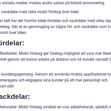
 sociala medier, medan andra satsar på betald annonsering.
h nackdelar med olika mobil företag över tiden
kt sett har det funnits både fördelar och nackdelar med olika typ
öretag. Här är en genomgång av några för- och nackdelar som h
mit över tiden:
ördelar:
lexibilitet: Mobil företag ger företag möjlighet att vara mer flexib
het genom att kunna arbeta på distans och nå kunder oavsett t
e kundengagemang: Genom att använda mobila applikationer k
 interagera och engagera sina kunder på ett mer personligt och
art sätt.
ackdelar:
etsrisker: Mobil företag innebär en viss säkerhetsrisk, särskilt n