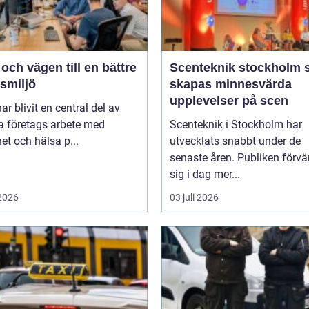
ch vägen till en bättre
Scenteknik stockholm så
smiljö
skapas minnesvärda
upplevelser på scen
r blivit en central del av
 företags arbete med
Scenteknik i Stockholm har
et och hälsa p...
utvecklats snabbt under de
senaste åren. Publiken förvä
sig i dag mer...
 2026
03 juli 2026