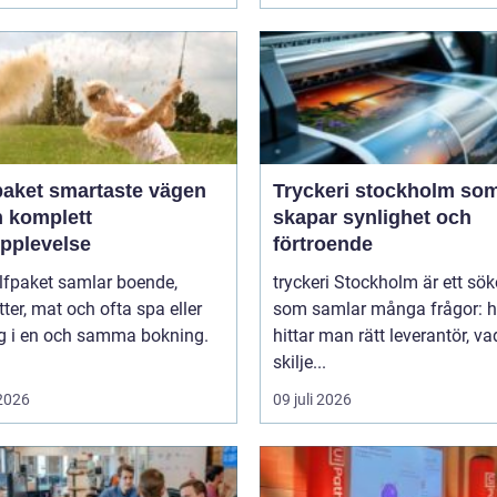
artaste vägen
Tryckeri stockholm so
en komplett
skapar synlighet och
upplevelse
förtroende
lfpaket samlar boende,
tryckeri Stockholm är ett sö
tter, mat och ofta spa eller
som samlar många frågor: h
ng i en och samma bokning.
hittar man rätt leverantör, va
skilje...
 2026
09 juli 2026