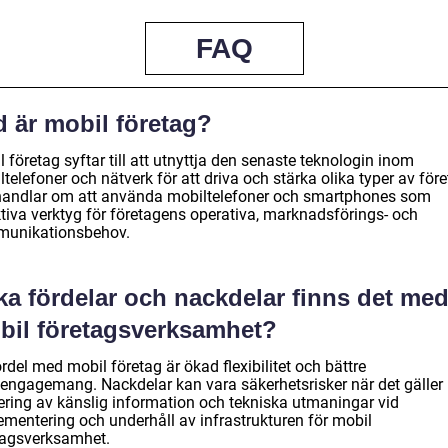
FAQ
d är mobil företag?
 företag syftar till att utnyttja den senaste teknologin inom
telefoner och nätverk för att driva och stärka olika typer av före
handlar om att använda mobiltelefoner och smartphones som
ktiva verktyg för företagens operativa, marknadsförings- och
unikationsbehov.
ka fördelar och nackdelar finns det me
bil företagsverksamhet?
rdel med mobil företag är ökad flexibilitet och bättre
engagemang. Nackdelar kan vara säkerhetsrisker när det gäller
ering av känslig information och tekniska utmaningar vid
ementering och underhåll av infrastrukturen för mobil
tagsverksamhet.