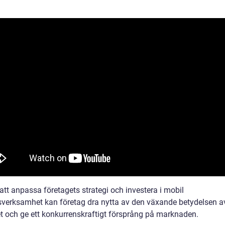
tt anpassa företagets strategi och investera i mobil
sverksamhet kan företag dra nytta av den växande betydelsen a
et och ge ett konkurrenskraftigt försprång på marknaden.