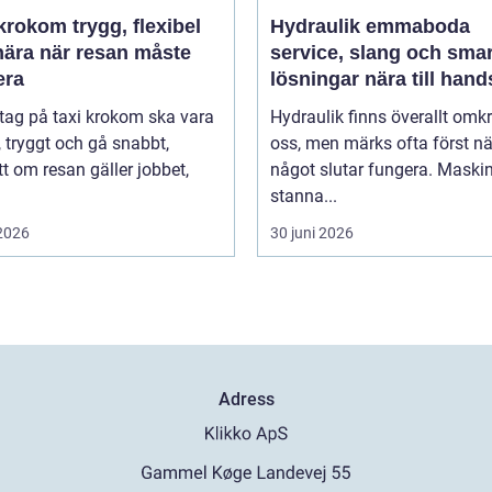
m trygg, flexibel
Hydraulik emmaboda
nära när resan måste
service, slang och sma
era
lösningar nära till hand
 tag på taxi krokom ska vara
Hydraulik finns överallt omk
, tryggt och gå snabbt,
oss, men märks ofta först nä
t om resan gäller jobbet,
något slutar fungera. Maski
stanna...
 2026
30 juni 2026
Adress