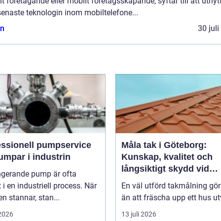
t företagande eller mobilt företagsskapande, syftar till att utnyt
enaste teknologin inom mobiltelefone...
n
30 jul
essionell pumpservice
Måla tak i Göteborg:
umpar i industrin
Kunskap, kvalitet och
långsiktigt skydd vid
ngerande pump är ofta
takmålning i Göteborg
t i en industriell process. När
En väl utförd takmålning gö
 stannar, stan...
än att fräscha upp ett hus ut
 2026
13 juli 2026