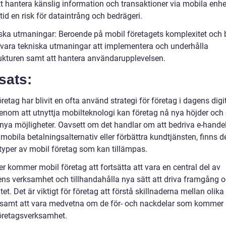
tt hantera känslig information och transaktioner via mobila enhe
ltid en risk för dataintrång och bedrägeri.
ska utmaningar: Beroende på mobil företagets komplexitet och
 vara tekniska utmaningar att implementera och underhålla
rukturen samt att hantera användarupplevelsen.
sats:
retag har blivit en ofta använd strategi för företag i dagens digi
Genom att utnyttja mobilteknologi kan företag nå nya höjder oc
 nya möjligheter. Oavsett om det handlar om att bedriva e-handel
mobila betalningsalternativ eller förbättra kundtjänsten, finns d
yper av mobil företag som kan tillämpas.
r kommer mobil företag att fortsätta att vara en central del av
ens verksamhet och tillhandahålla nya sätt att driva framgång 
itet. Det är viktigt för företag att förstå skillnaderna mellan olik
 samt att vara medvetna om de för- och nackdelar som kommer
öretagsverksamhet.