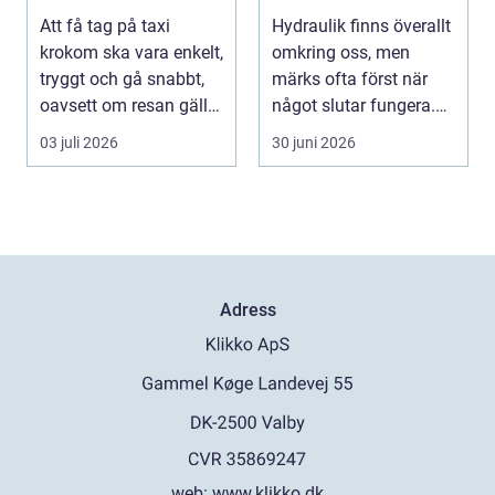
fungera
smarta lösningar
Att få tag på taxi
Hydraulik finns överallt
nära till hands
krokom ska vara enkelt,
omkring oss, men
tryggt och gå snabbt,
märks ofta först när
oavsett om resan gäller
något slutar fungera.
jobbet, bar...
Maskiner stanna...
03 juli 2026
30 juni 2026
Adress
web:
www.klikko.dk