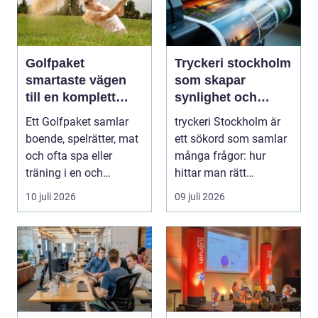
Golfpaket
Tryckeri stockholm
smartaste vägen
som skapar
till en komplett
synlighet och
golfupplevelse
förtroende
Ett Golfpaket samlar
tryckeri Stockholm är
boende, spelrätter, mat
ett sökord som samlar
och ofta spa eller
många frågor: hur
träning i en och
hittar man rätt
samma bokning. För ...
leverantör, vad skilje...
10 juli 2026
09 juli 2026