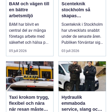
BAM och vägen till
Scenteknik
en bättre
stockholm så
arbetsmiljö
skapas
minnesvärda
BAM har blivit en
Scenteknik i Stockholm
upplevelser på
central del av många
har utvecklats snabbt
scen
företags arbete med
under de senaste åren.
säkerhet och hälsa p...
Publiken förväntar sig i
dag mer...
05 juli 2026
03 juli 2026
Taxi krokom trygg,
Hydraulik
flexibel och nära
emmaboda
när resan måste
service, slang och