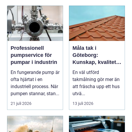
Professionell
Måla tak i
pumpservice för
Göteborg:
pumpar i industrin
Kunskap, kvalitet
och långsiktigt
En fungerande pump är
En väl utförd
skydd vid
ofta hjärtat i en
takmålning gör mer än
takmålning i
industriell process. När
att fräscha upp ett hus
Göteborg
pumpen stannar, stan...
utvä...
21 juli 2026
13 juli 2026