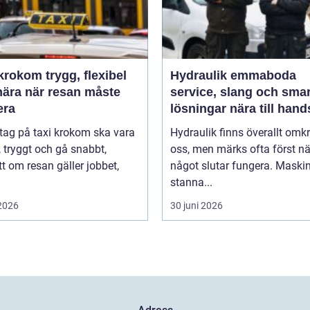
m trygg, flexibel
Hydraulik emmaboda
nära när resan måste
service, slang och sma
era
lösningar nära till hand
 tag på taxi krokom ska vara
Hydraulik finns överallt omk
, tryggt och gå snabbt,
oss, men märks ofta först nä
t om resan gäller jobbet,
något slutar fungera. Maski
stanna...
 2026
30 juni 2026