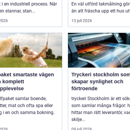
takmålning i Göteborg
t i en industriell process. När
En väl utförd takmålning gö
 stannar, stan...
än att fräscha upp ett hus ut
 2026
13 juli 2026
artaste vägen
Tryckeri stockholm so
en komplett
skapar synlighet och
upplevelse
förtroende
lfpaket samlar boende,
tryckeri Stockholm är ett sö
tter, mat och ofta spa eller
som samlar många frågor: h
ng i en och samma bokning.
hittar man rätt leverantör, va
skilje...
 2026
09 juli 2026