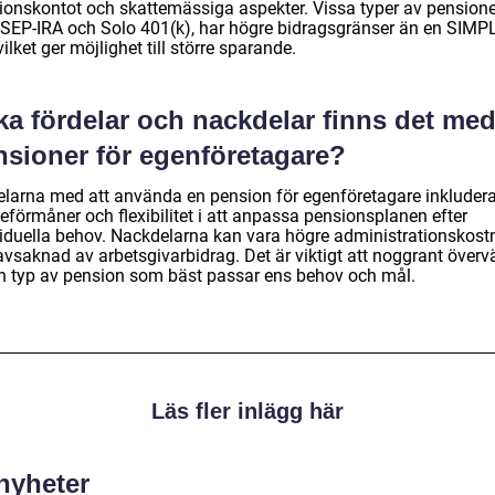
ionskontot och skattemässiga aspekter. Vissa typer av pensione
SEP-IRA och Solo 401(k), har högre bidragsgränser än en SIMP
vilket ger möjlighet till större sparande.
ka fördelar och nackdelar finns det me
nsioner för egenföretagare?
elarna med att använda en pension för egenföretagare inkludera
eförmåner och flexibilitet i att anpassa pensionsplanen efter
viduella behov. Nackdelarna kan vara högre administrationskost
avsaknad av arbetsgivarbidrag. Det är viktigt att noggrant över
en typ av pension som bäst passar ens behov och mål.
Läs fler inlägg här
 nyheter