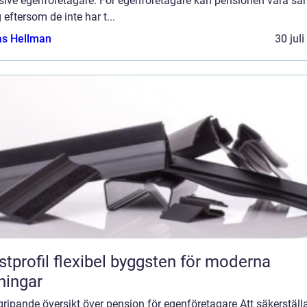
sive egenföretagare. För egenföretagare kan pensionen vara särs
g eftersom de inte har t...
as Hellman
30 jul
flexibel byggsten för moderna
ningar
ripande översikt över pension för egenföretagare Att säkerställ