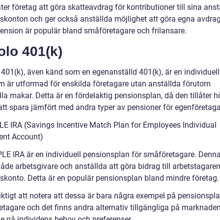
åter företag att göra skatteavdrag för kontributioner till sina ans
skonton och ger också anställda möjlighet att göra egna avdra
pension är populär bland småföretagare och frilansare.
olo 401(k)
 401(k), även känd som en egenanställd 401(k), är en individuell
m är utformad för enskilda företagare utan anställda förutom
la makar. Detta är en fördelaktig pensionsplan, då den tillåter h
att spara jämfört med andra typer av pensioner för egenföretaga
LE IRA (Savings Incentive Match Plan for Employees Individual
ent Account)
LE IRA är en individuell pensionsplan för småföretagare. Denn
 både arbetsgivare och anställda att göra bidrag till arbetstagare
skonto. Detta är en populär pensionsplan bland mindre företag.
iktigt att notera att dessa är bara några exempel på pensionspla
etagare och det finns andra alternativ tillgängliga på marknade
e på individens behov och preferenser.