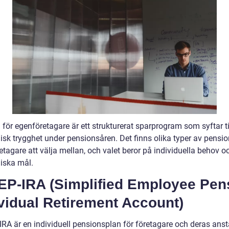
för egenföretagare är ett strukturerat sparprogram som syftar til
sk trygghet under pensionsåren. Det finns olika typer av pensio
tagare att välja mellan, och valet beror på individuella behov o
iska mål.
SEP-IRA (Simplified Employee Pen
vidual Retirement Account)
IRA är en individuell pensionsplan för företagare och deras anst