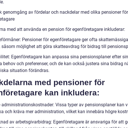
e.
sk genomgång av fördelar och nackdelar med olika pensioner för
etagare
rna med att använda en pension för egenföretagare inkluderar:
eförmåner: Pensioner för egenföretagare ger ofta skattemässig
, såsom möjlighet att göra skatteavdrag för bidrag till pensionsp
bilitet: Egenföretagare kan anpassa sina pensionsplaner efter si
ka behov och preferenser, och de kan också justera sina bidrag n
ska situation förändras.
kdelarna med pensioner för
företagare kan inkludera:
 administrationskostnader: Vissa typer av pensionsplaner kan 
a och kräva mer administration, vilket kan innebära högre kost
nad av arbetsgivarbidrag: Egenföretagare är ansvariga för att g