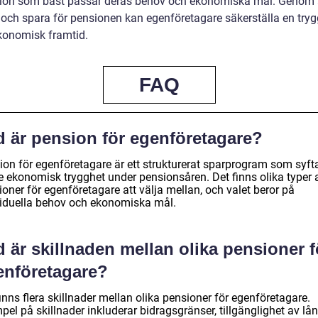
ion som bäst passar deras behov och ekonomiska mål. Genom 
 och spara för pensionen kan egenföretagare säkerställa en try
ekonomisk framtid.
FAQ
d är pension för egenföretagare?
on för egenföretagare är ett strukturerat sparprogram som syftar
ge ekonomisk trygghet under pensionsåren. Det finns olika typer 
oner för egenföretagare att välja mellan, och valet beror på
viduella behov och ekonomiska mål.
 är skillnaden mellan olika pensioner f
enföretagare?
inns flera skillnader mellan olika pensioner för egenföretagare.
el på skillnader inkluderar bidragsgränser, tillgänglighet av lån