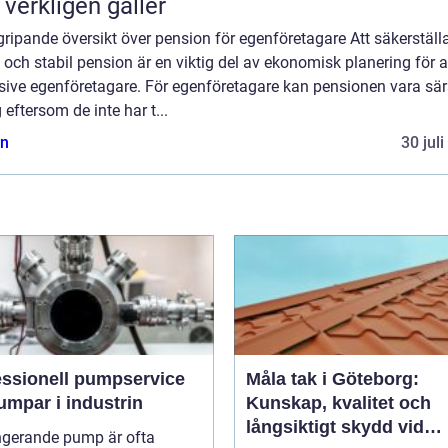
 verkligen gäller
ripande översikt över pension för egenföretagare Att säkerställ
 och stabil pension är en viktig del av ekonomisk planering för al
sive egenföretagare. För egenföretagare kan pensionen vara särs
g eftersom de inte har t...
n
30 jul
essionell pumpservice
Måla tak i Göteborg:
umpar i industrin
Kunskap, kvalitet och
långsiktigt skydd vid
ngerande pump är ofta