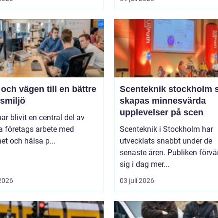
ch vägen till en bättre
Scenteknik stockholm så
smiljö
skapas minnesvärda
upplevelser på scen
r blivit en central del av
 företags arbete med
Scenteknik i Stockholm har
et och hälsa p...
utvecklats snabbt under de
senaste åren. Publiken förvä
sig i dag mer...
 2026
03 juli 2026