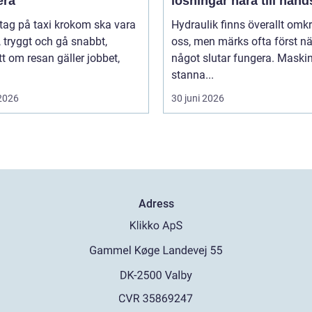
era
lösningar nära till hand
 tag på taxi krokom ska vara
Hydraulik finns överallt omk
, tryggt och gå snabbt,
oss, men märks ofta först nä
t om resan gäller jobbet,
något slutar fungera. Maski
stanna...
 2026
30 juni 2026
Adress