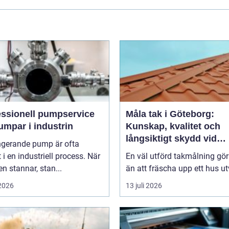
essionell pumpservice
Måla tak i Göteborg:
umpar i industrin
Kunskap, kvalitet och
långsiktigt skydd vid
ngerande pump är ofta
takmålning i Göteborg
t i en industriell process. När
En väl utförd takmålning gö
 stannar, stan...
än att fräscha upp ett hus ut
 2026
13 juli 2026