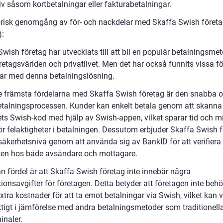
iv såsom kortbetalningar eller fakturabetalningar.
orisk genomgång av för- och nackdelar med Skaffa Swish företa
):
wish företag har utvecklats till att bli en populär betalningsme
etagsvärlden och privatlivet. Men det har också funnits vissa fö
ar med denna betalningslösning.
e främsta fördelarna med Skaffa Swish företag är den snabba 
etalningsprocessen. Kunder kan enkelt betala genom att skanna
ets Swish-kod med hjälp av Swish-appen, vilket sparar tid och m
för felaktigheter i betalningen. Dessutom erbjuder Skaffa Swish 
säkerhetsnivå genom att använda sig av BankID för att verifiera
eten hos både avsändare och mottagare.
n fördel är att Skaffa Swish företag inte innebär några
ionsavgifter för företagen. Detta betyder att företagen inte beh
xtra kostnader för att ta emot betalningar via Swish, vilket kan 
ktigt i jämförelse med andra betalningsmetoder som traditionell
inaler.