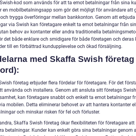
 Swish-kod som används för att ta emot betalningar från sina ku
r en mobilbetalningsapp som gör det möjligt för användare att 
och trygga överföringar mellan bankkonton. Genom att erbjuda
ngar via Swish kan företagare enkelt ta emot betalningar från si
utan behov av kontanter eller andra traditionella betalningsmeto
ör det både enklare och smidigare för både företagen och deras 
eder till en förbättrad kundupplevelse och ökad försäljning.
delarna med Skaffa Swish företag
ord):
wish företag erbjuder flera fördelar för företagare. För det första
tt använda och installera. Genom att ansluta sitt företags Swish-
ksamhet, kan företagare snabbt och enkelt ta emot betalningar f
ia mobilen. Detta eliminerar behovet av att hantera kontanter el
lningar och minskar risken för fel och förluster.
andra, Skaffa Swish företag ökar flexibiliteten för företagare att
ra betalningar. Kunder kan enkelt göra sina betalningar genom a