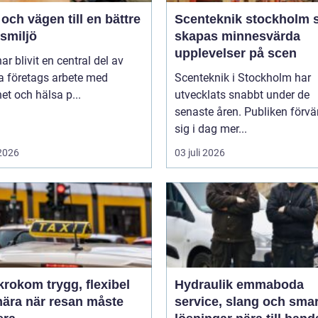
ch vägen till en bättre
Scenteknik stockholm så
smiljö
skapas minnesvärda
upplevelser på scen
r blivit en central del av
 företags arbete med
Scenteknik i Stockholm har
et och hälsa p...
utvecklats snabbt under de
senaste åren. Publiken förvä
sig i dag mer...
 2026
03 juli 2026
m trygg, flexibel
Hydraulik emmaboda
nära när resan måste
service, slang och sma