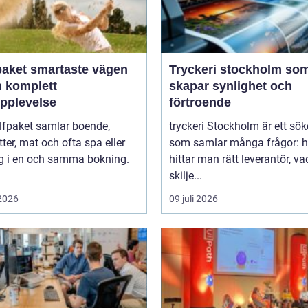
artaste vägen
Tryckeri stockholm so
en komplett
skapar synlighet och
upplevelse
förtroende
lfpaket samlar boende,
tryckeri Stockholm är ett sö
tter, mat och ofta spa eller
som samlar många frågor: h
ng i en och samma bokning.
hittar man rätt leverantör, va
skilje...
 2026
09 juli 2026