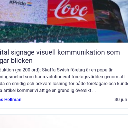
ignage visuell kommunikation som
gar blicken
duktion (ca 200 ord): Skaffa Swish företag är en populär
lningsmetod som har revolutionerat företagsvärlden genom att
uda en smidig och bekväm lösning för både företagare och kunder
 artikel kommer vi att ge en grundlig översikt ...
as Hellman
30 jul