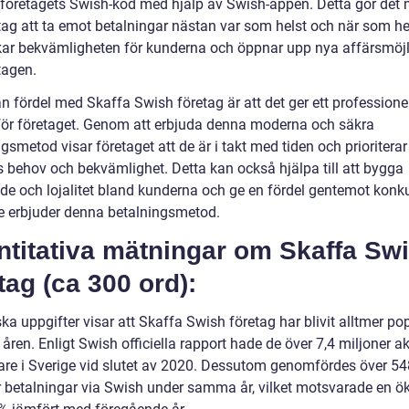
företagets Swish-kod med hjälp av Swish-appen. Detta gör det m
tag att ta emot betalningar nästan var som helst och när som hel
ökar bekvämligheten för kunderna och öppnar upp nya affärsmöjl
tagen.
 fördel med Skaffa Swish företag är att det ger ett professionel
 för företaget. Genom att erbjuda denna moderna och säkra
gsmetod visar företaget att de är i takt med tiden och prioriterar
 behov och bekvämlighet. Detta kan också hjälpa till att bygga
nde och lojalitet bland kunderna och ge en fördel gentemot konku
e erbjuder denna betalningsmetod.
ntitativa mätningar om Skaffa Sw
tag (ca 300 ord):
ska uppgifter visar att Skaffa Swish företag har blivit alltmer po
åren. Enligt Swish officiella rapport hade de över 7,4 miljoner ak
re i Sverige vid slutet av 2020. Dessutom genomfördes över 54
r betalningar via Swish under samma år, vilket motsvarade en ö