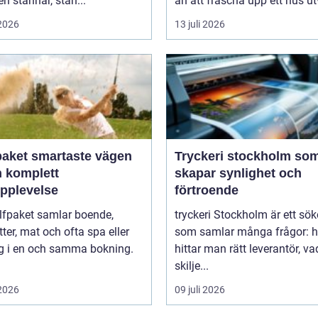
 stannar, stan...
än att fräscha upp ett hus ut
 2026
13 juli 2026
artaste vägen
Tryckeri stockholm so
en komplett
skapar synlighet och
upplevelse
förtroende
lfpaket samlar boende,
tryckeri Stockholm är ett sö
tter, mat och ofta spa eller
som samlar många frågor: h
ng i en och samma bokning.
hittar man rätt leverantör, va
skilje...
 2026
09 juli 2026