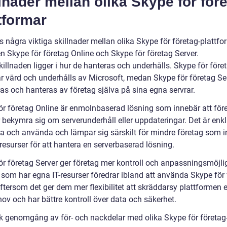
lnader mellan olika Skype för före
tformar
s några viktiga skillnader mellan olika Skype för företag-plattfo
n Skype för företag Online och Skype för företag Server.
illnaden ligger i hur de hanteras och underhålls. Skype för före
är värd och underhålls av Microsoft, medan Skype för företag Se
ras och hanteras av företag själva på sina egna servrar.
ör företag Online är enmolnbaserad lösning som innebär att före
 bekymra sig om serverunderhåll eller uppdateringar. Det är enkl
era och använda och lämpar sig särskilt för mindre företag som i
resurser för att hantera en serverbaserad lösning.
ör företag Server ger företag mer kontroll och anpassningsmöjlig
 som har egna IT-resurser föredrar ibland att använda Skype för
ftersom det ger dem mer flexibilitet att skräddarsy plattformen e
ov och har bättre kontroll över data och säkerhet.
sk genomgång av för- och nackdelar med olika Skype för företag