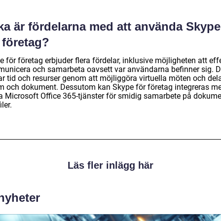
lka är fördelarna med att använda Skype
 företag?
 för företag erbjuder flera fördelar, inklusive möjligheten att eff
unicera och samarbeta oavsett var användarna befinner sig. D
ar tid och resurser genom att möjliggöra virtuella möten och del
m och dokument. Dessutom kan Skype för företag integreras m
a Microsoft Office 365-tjänster för smidig samarbete på dokum
iler.
Läs fler inlägg här
 nyheter