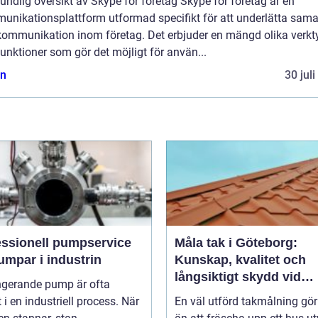
undlig översikt av Skype för företag Skype för företag är en
unikationsplattform utformad specifikt för att underlätta sama
kommunikation inom företag. Det erbjuder en mängd olika verkt
unktioner som gör det möjligt för använ...
n
30 jul
essionell pumpservice
Måla tak i Göteborg:
umpar i industrin
Kunskap, kvalitet och
långsiktigt skydd vid
ngerande pump är ofta
takmålning i Göteborg
t i en industriell process. När
En väl utförd takmålning gö