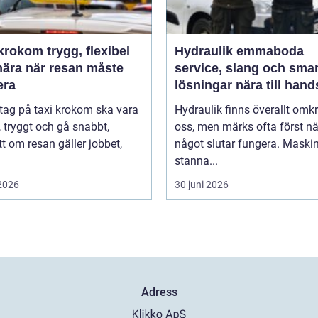
m trygg, flexibel
Hydraulik emmaboda
nära när resan måste
service, slang och sma
era
lösningar nära till hand
 tag på taxi krokom ska vara
Hydraulik finns överallt omk
, tryggt och gå snabbt,
oss, men märks ofta först nä
t om resan gäller jobbet,
något slutar fungera. Maski
stanna...
 2026
30 juni 2026
Adress