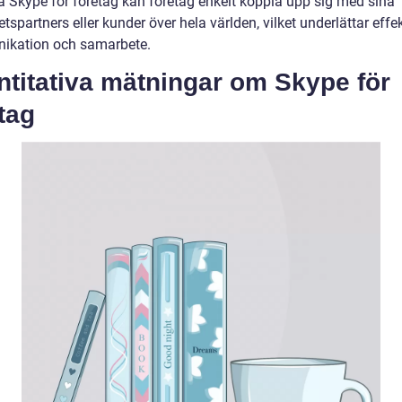
 Skype för företag kan företag enkelt koppla upp sig med sina
spartners eller kunder över hela världen, vilket underlättar effek
kation och samarbete.
ntitativa mätningar om Skype för
tag