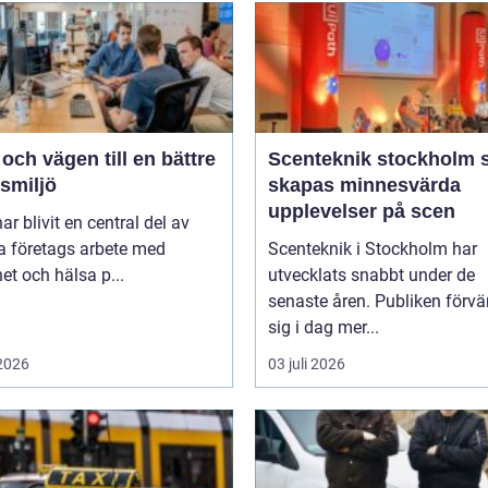
ch vägen till en bättre
Scenteknik stockholm så
smiljö
skapas minnesvärda
upplevelser på scen
r blivit en central del av
 företags arbete med
Scenteknik i Stockholm har
et och hälsa p...
utvecklats snabbt under de
senaste åren. Publiken förvä
sig i dag mer...
 2026
03 juli 2026