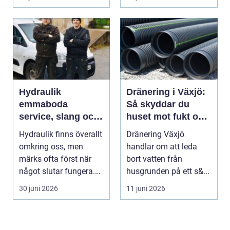
bar...
Hydraulik
Dränering i Växjö:
emmaboda
Så skyddar du
service, slang och
huset mot fukt och
smarta lösningar
vattenskador
Hydraulik finns överallt
Dränering Växjö
nära till hands
omkring oss, men
handlar om att leda
märks ofta först när
bort vatten från
något slutar fungera.
husgrunden på ett s&...
Maskiner stanna...
30 juni 2026
11 juni 2026