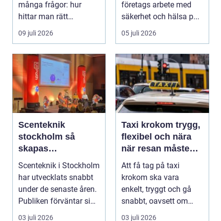
många frågor: hur
företags arbete med
hittar man rätt
säkerhet och hälsa p...
leverantör, vad skilje...
09 juli 2026
05 juli 2026
Scenteknik
Taxi krokom trygg,
stockholm så
flexibel och nära
skapas
när resan måste
minnesvärda
fungera
Scenteknik i Stockholm
Att få tag på taxi
upplevelser på
har utvecklats snabbt
krokom ska vara
scen
under de senaste åren.
enkelt, tryggt och gå
Publiken förväntar sig i
snabbt, oavsett om
dag mer...
resan gäller jobbet,
03 juli 2026
03 juli 2026