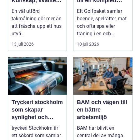
Kunskap, kvalitet
till en komplett
och långsiktigt
golfupplevelse
En väl utförd
Ett Golfpaket samlar
skydd vid
takmålning gör mer än
boende, spelrätter, mat
takmålning i
att fräscha upp ett hus
och ofta spa eller
Göteborg
utvä...
träning i en och
samma bokning. För ...
13 juli 2026
10 juli 2026
Tryckeri stockholm
BAM och vägen till
som skapar
en bättre
synlighet och
arbetsmiljö
förtroende
tryckeri Stockholm är
BAM har blivit en
ett sökord som samlar
central del av många