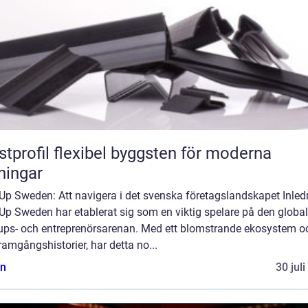
flexibel byggsten för moderna
ningar
Up Sweden: Att navigera i det svenska företagslandskapet Inled
Up Sweden har etablerat sig som en viktig spelare på den globa
tups- och entreprenörsarenan. Med ett blomstrande ekosystem o
ramgångshistorier, har detta no...
n
30 jul