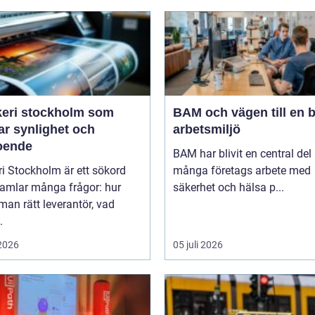
keri stockholm som
BAM och vägen till en b
ar synlighet och
arbetsmiljö
roende
BAM har blivit en central del
ri Stockholm är ett sökord
många företags arbete med
amlar många frågor: hur
säkerhet och hälsa p...
 man rätt leverantör, vad
.
 2026
05 juli 2026