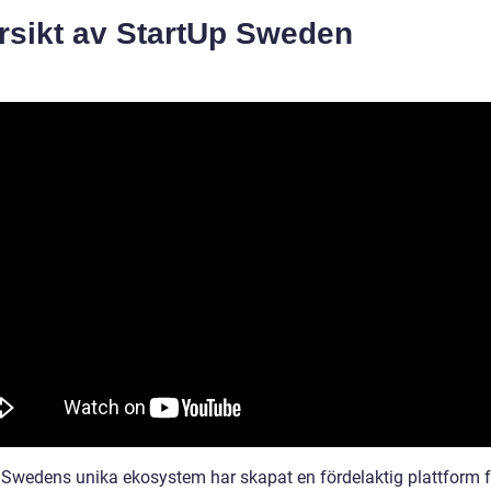
rsikt av StartUp Sweden
 Swedens unika ekosystem har skapat en fördelaktig plattform f