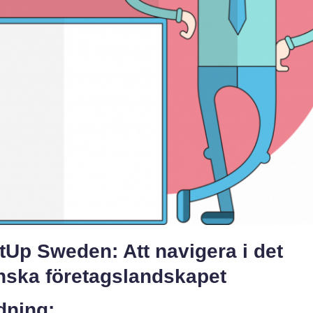
tUp Sweden: Att navigera i det
nska företagslandskapet
dning: