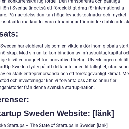
 en konkurrenskraftig fördel. Den transparenta och pålitliga
ljön i Sverige är också ett fördelaktigt drag för internationella
rare. På nackdelssidan kan höga levnadskostnader och mycket
ensutsatta marknader vara utmaningar för mindre etablerade st
sats:
 Sweden har etablerat sig som en viktig aktör inom globala star
enörskap. Med sin unika kombination av infrastruktur, kapital oc
ige blivit en magnet för innovativa företag. Utvecklingen och til
rtUp Sweden tyder på att detta inte är en tillfällighet, utan snara
t av en stark entreprenörsanda och ett företagsvänligt klimat. M
 stöd och investeringar kan vi förvänta oss att se ännu fler
gshistorier från denna svenska startup-nation.
erenser:
tartup Sweden Website: [länk]
ska Startups – The State of Startups in Sweden [länk]