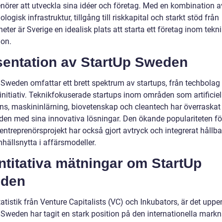
enörer att utveckla sina idéer och företag. Med en kombination a
logisk infrastruktur, tillgång till riskkapital och starkt stöd från
ter är Sverige en idealisk plats att starta ett företag inom tekn
ion.
sentation av StartUp Sweden
Sweden omfattar ett brett spektrum av startups, från techbolag t
initiativ. Teknikfokuserade startups inom områden som artificiel
gens, maskininlärning, biovetenskap och cleantech har överraskat
en med sina innovativa lösningar. Den ökande populariteten fö
entreprenörsprojekt har också gjort avtryck och integrerat hållba
hällsnytta i affärsmodeller.
ntitativa mätningar om StartUp
den
tatistik från Venture Capitalists (VC) och Inkubators, är det uppe
 Sweden har tagit en stark position på den internationella mark