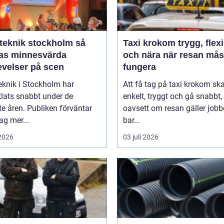
eknik stockholm så
Taxi krokom trygg, flexibel
as minnesvärda
och nära när resan mås
evelser på scen
fungera
eknik i Stockholm har
Att få tag på taxi krokom sk
lats snabbt under de
enkelt, tryggt och gå snabbt,
e åren. Publiken förväntar
oavsett om resan gäller jobb
dag mer...
bar...
 2026
03 juli 2026