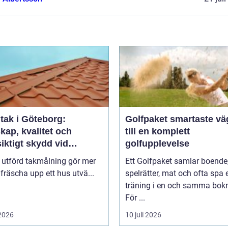
tak i Göteborg:
Golfpaket smartaste vägen
kap, kvalitet och
till en komplett
iktigt skydd vid
golfupplevelse
ålning i Göteborg
 utförd takmålning gör mer
Ett Golfpaket samlar boende
 fräscha upp ett hus utvä...
spelrätter, mat och ofta spa e
träning i en och samma bok
För ...
 2026
10 juli 2026