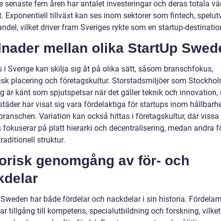
e senaste fem åren har antalet investeringar och deras totala vä
 Exponentiell tillväxt kan ses inom sektorer som fintech, spelut
ndel, vilket driver fram Sveriges rykte som en startup-destinatio
lnader mellan olika StartUp Swed
 i Sverige kan skilja sig åt på olika sätt, såsom branschfokus,
isk placering och företagskultur. Storstadsmiljöer som Stockho
g är känt som spjutspetsar när det gäller teknik och innovation
täder har visat sig vara fördelaktiga för startups inom hållbarh
sbranschen. Variation kan också hittas i företagskultur, där vissa
 fokuserar på platt hierarki och decentralisering, medan andra f
raditionell struktur.
torisk genomgång av för- och
kdelar
 Sweden har både fördelar och nackdelar i sin historia. Fördelar
ar tillgång till kompetens, specialutbildning och forskning, vilket