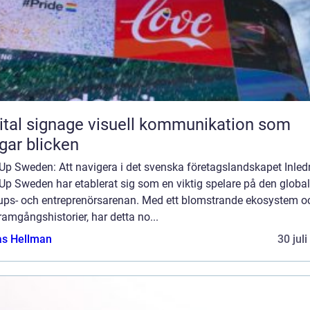
ignage visuell kommunikation som
gar blicken
Up Sweden: Att navigera i det svenska företagslandskapet Inled
Up Sweden har etablerat sig som en viktig spelare på den globa
tups- och entreprenörsarenan. Med ett blomstrande ekosystem o
ramgångshistorier, har detta no...
as Hellman
30 jul