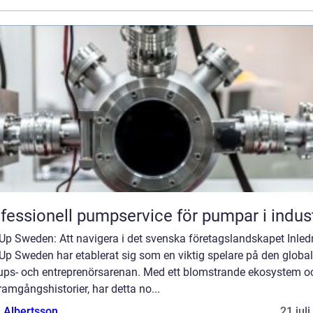
fessionell pumpservice för pumpar i indus
Up Sweden: Att navigera i det svenska företagslandskapet Inled
Up Sweden har etablerat sig som en viktig spelare på den globa
tups- och entreprenörsarenan. Med ett blomstrande ekosystem o
ramgångshistorier, har detta no...
a Albertsson
21 jul