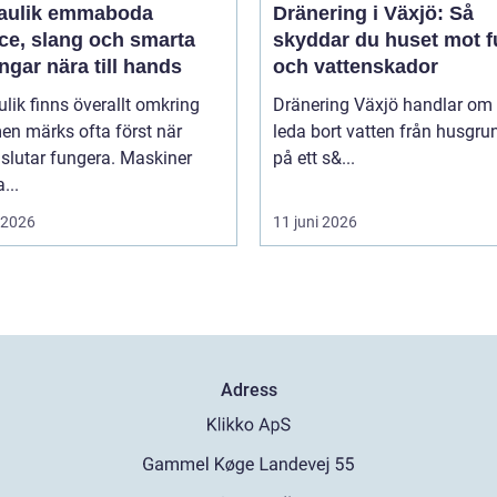
aulik emmaboda
Dränering i Växjö: Så
ce, slang och smarta
skyddar du huset mot f
ngar nära till hands
och vattenskador
lik finns överallt omkring
Dränering Växjö handlar om 
en märks ofta först när
leda bort vatten från husgr
slutar fungera. Maskiner
på ett s&...
...
i 2026
11 juni 2026
Adress