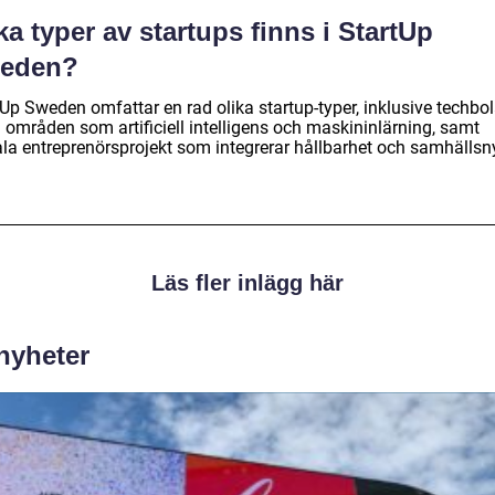
ka typer av startups finns i StartUp
eden?
tUp Sweden omfattar en rad olika startup-typer, inklusive techbo
 områden som artificiell intelligens och maskininlärning, samt
ala entreprenörsprojekt som integrerar hållbarhet och samhällsny
Läs fler inlägg här
 nyheter