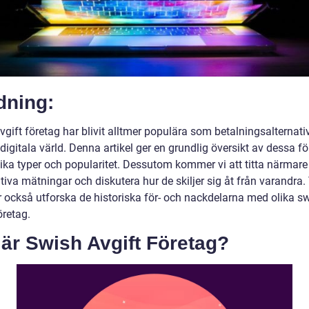
dning:
gift företag har blivit alltmer populära som betalningsalternativ
igitala värld. Denna artikel ger en grundlig översikt av dessa fö
lika typer och popularitet. Dessutom kommer vi att titta närmare
tiva mätningar och diskutera hur de skiljer sig åt från varandra. 
också utforska de historiska för- och nackdelarna med olika s
öretag.
är Swish Avgift Företag?