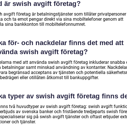
 är swish avgift företag?
 avgift företag är betalningstjänster som tillåter privatpersoner 
ka och ta emot pengar direkt via sina mobiltelefoner genom att
la sina bankkonton till mobiltelefonnumret.
ka för- och nackdelar finns det med att
vända swish avgift företag?
elarna med att använda swish avgift företag inkluderar snabba
a betalningar samt minskad användning av kontanter. Nackdela
vara begränsad acceptans av tjänsten och potentiella säkerhetsr
edrägeri eller otillåten åtkomst till bankuppgifter.
ka typer av swish avgift företag finns d
inns två huvudtyper av swish avgift företag: swish avgift funkti
erbjuds av svenska banker och fristående tredjeparts swish för
pecialiserar sig på swish avgift tjänster och oftast erbjuder ext
ioner och tjänster.