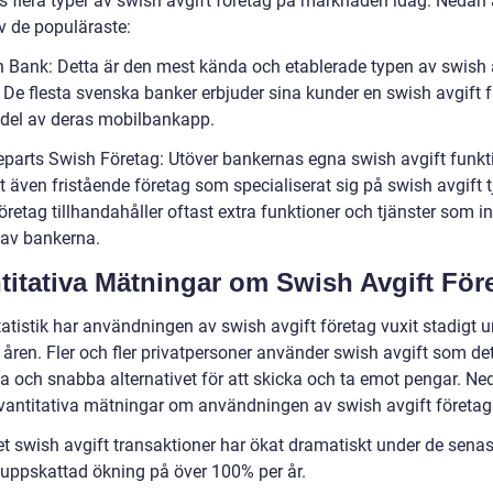
ns flera typer av swish avgift företag på marknaden idag. Nedan 
v de populäraste:
h Bank: Detta är den mest kända och etablerade typen av swish 
. De flesta svenska banker erbjuder sina kunder en swish avgift 
del av deras mobilbankapp.
jeparts Swish Företag: Utöver bankernas egna swish avgift funkt
t även fristående företag som specialiserat sig på swish avgift t
retag tillhandahåller oftast extra funktioner och tjänster som in
 av bankerna.
titativa Mätningar om Swish Avgift För
tatistik har användningen av swish avgift företag vuxit stadigt 
 åren. Fler och fler privatpersoner använder swish avgift som de
 och snabba alternativet för att skicka och ta emot pengar. Ne
vantitativa mätningar om användningen av swish avgift företag
et swish avgift transaktioner har ökat dramatiskt under de senas
uppskattad ökning på över 100% per år.