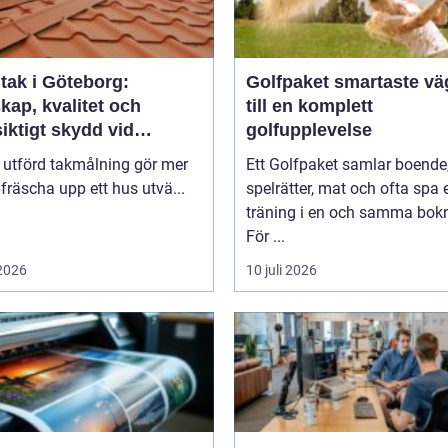
tak i Göteborg:
Golfpaket smartaste vägen
kap, kvalitet och
till en komplett
iktigt skydd vid
golfupplevelse
ålning i Göteborg
 utförd takmålning gör mer
Ett Golfpaket samlar boende
 fräscha upp ett hus utvä...
spelrätter, mat och ofta spa e
träning i en och samma bok
För ...
 2026
10 juli 2026