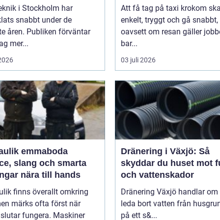
eknik i Stockholm har
Att få tag på taxi krokom sk
lats snabbt under de
enkelt, tryggt och gå snabbt,
e åren. Publiken förväntar
oavsett om resan gäller jobb
dag mer...
bar...
 2026
03 juli 2026
aulik emmaboda
Dränering i Växjö: Så
ce, slang och smarta
skyddar du huset mot f
ngar nära till hands
och vattenskador
lik finns överallt omkring
Dränering Växjö handlar om 
en märks ofta först när
leda bort vatten från husgr
slutar fungera. Maskiner
på ett s&...