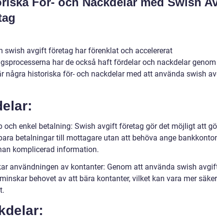
oriska För- och Nackdelar med Swish Av
tag
 swish avgift företag har förenklat och accelererat
ngsprocesserna har de också haft fördelar och nackdelar genom
r några historiska för- och nackdelar med att använda swish av
elar:
och enkel betalning: Swish avgift företag gör det möjligt att gö
ara betalningar till mottagare utan att behöva ange bankkon
nnan komplicerad information.
ar användningen av kontanter: Genom att använda swish avgif
minskar behovet av att bära kontanter, vilket kan vara mer säker
t.
kdelar: