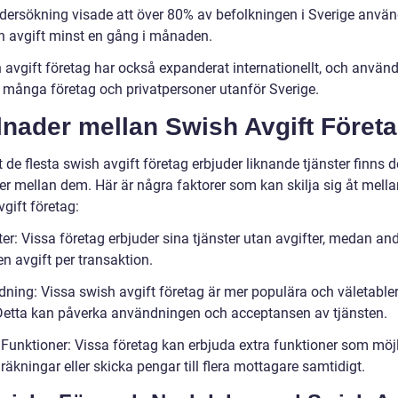
dersökning visade att över 80% av befolkningen i Sverige använ
h avgift minst en gång i månaden.
 avgift företag har också expanderat internationellt, och använ
 många företag och privatpersoner utanför Sverige.
lnader mellan Swish Avgift Föret
t de flesta swish avgift företag erbjuder liknande tjänster finns d
er mellan dem. Här är några faktorer som kan skilja sig åt mella
gift företag:
ter: Vissa företag erbjuder sina tjänster utan avgifter, medan and
ten avgift per transaktion.
edning: Vissa swish avgift företag är mer populära och väletable
Detta kan påverka användningen och acceptansen av tjänsten.
a Funktioner: Vissa företag kan erbjuda extra funktioner som möj
 räkningar eller skicka pengar till flera mottagare samtidigt.