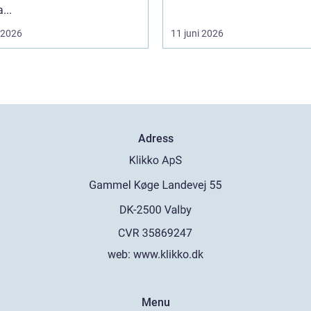
...
i 2026
11 juni 2026
Adress
web:
www.klikko.dk
Menu