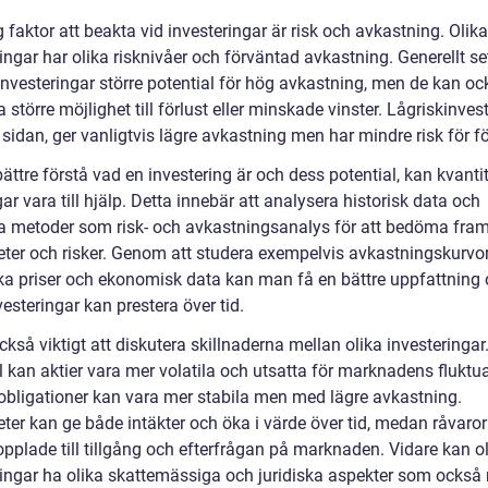
g faktor att beakta vid investeringar är risk och avkastning. Olika
ingar har olika risknivåer och förväntad avkastning. Generellt se
investeringar större potential för hög avkastning, men de kan oc
 större möjlighet till förlust eller minskade vinster. Lågriskinvest
sidan, ger vanligtvis lägre avkastning men har mindre risk för fö
bättre förstå vad en investering är och dess potential, kan kvanti
r vara till hjälp. Detta innebär att analysera historisk data och
 metoder som risk- och avkastningsanalys för att bedöma fram
eter och risker. Genom att studera exempelvis avkastningskurvor
ska priser och ekonomisk data kan man få en bättre uppfattning
vesteringar kan prestera över tid.
ckså viktigt att diskutera skillnaderna mellan olika investeringar.
 kan aktier vara mer volatila och utsatta för marknadens fluktua
bligationer kan vara mer stabila men med lägre avkastning.
ter kan ge både intäkter och öka i värde över tid, medan råvaror
opplade till tillgång och efterfrågan på marknaden. Vidare kan o
ringar ha olika skattemässiga och juridiska aspekter som också