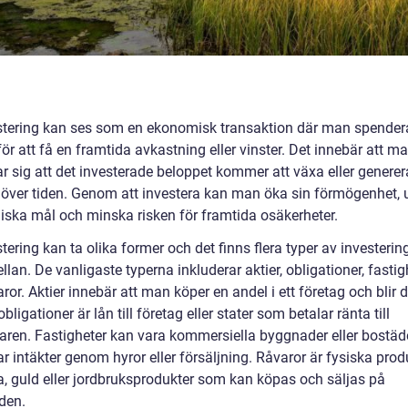
stering kan ses som en ekonomisk transaktion där man spender
för att få en framtida avkastning eller vinster. Det innebär att m
r sig att det investerade beloppet kommer att växa eller generer
r över tiden. Genom att investera kan man öka sin förmögenhet,
ska mål och minska risken för framtida osäkerheter.
tering kan ta olika former och det finns flera typer av investering
llan. De vanligaste typerna inkluderar aktier, obligationer, fastig
ror. Aktier innebär att man köper en andel i ett företag och blir 
ligationer är lån till företag eller stater som betalar ränta till
raren. Fastigheter kan vara kommersiella byggnader eller bostä
r intäkter genom hyror eller försäljning. Råvaror är fysiska prod
a, guld eller jordbruksprodukter som kan köpas och säljas på
den.