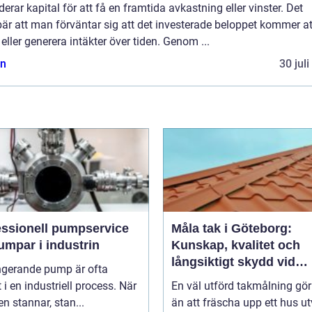
erar kapital för att få en framtida avkastning eller vinster. Det
är att man förväntar sig att det investerade beloppet kommer at
eller generera intäkter över tiden. Genom ...
n
30 jul
essionell pumpservice
Måla tak i Göteborg:
umpar i industrin
Kunskap, kvalitet och
långsiktigt skydd vid
ngerande pump är ofta
takmålning i Göteborg
t i en industriell process. När
En väl utförd takmålning gö
 stannar, stan...
än att fräscha upp ett hus ut