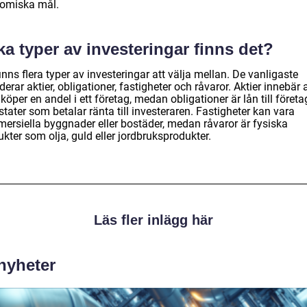
omiska mål.
ka typer av investeringar finns det?
inns flera typer av investeringar att välja mellan. De vanligaste
derar aktier, obligationer, fastigheter och råvaror. Aktier innebär a
öper en andel i ett företag, medan obligationer är lån till företa
 stater som betalar ränta till investeraren. Fastigheter kan vara
ersiella byggnader eller bostäder, medan råvaror är fysiska
kter som olja, guld eller jordbruksprodukter.
Läs fler inlägg här
 nyheter