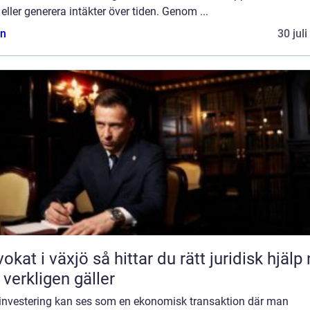
eller generera intäkter över tiden. Genom ...
n
30 jul
äxjö så hittar du rätt juridisk hjälp när
 verkligen gäller
 investering kan ses som en ekonomisk transaktion där man