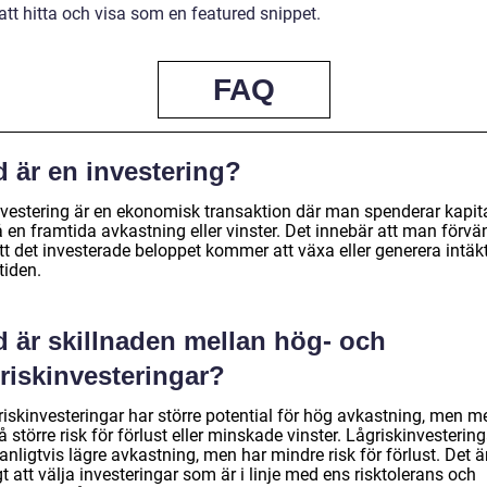
att hitta och visa som en featured snippet.
FAQ
d är en investering?
nvestering är en ekonomisk transaktion där man spenderar kapita
å en framtida avkastning eller vinster. Det innebär att man förvä
tt det investerade beloppet kommer att växa eller generera intäk
tiden.
d är skillnaden mellan hög- och
riskinvesteringar?
riskinvesteringar har större potential för hög avkastning, men m
 större risk för förlust eller minskade vinster. Lågriskinvestering
anligtvis lägre avkastning, men har mindre risk för förlust. Det ä
gt att välja investeringar som är i linje med ens risktolerans och