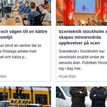
ch vägen till en bättre
Scenteknik stockholm så
smiljö
skapas minnesvärda
upplevelser på scen
r blivit en central del av
 företags arbete med
Scenteknik i Stockholm har
et och hälsa p...
utvecklats snabbt under de
senaste åren. Publiken förvä
sig i dag mer...
 2026
03 juli 2026