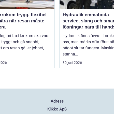
m trygg, flexibel
Hydraulik emmaboda
nära när resan måste
service, slang och sma
era
lösningar nära till hand
 tag på taxi krokom ska vara
Hydraulik finns överallt omk
, tryggt och gå snabbt,
oss, men märks ofta först nä
t om resan gäller jobbet,
något slutar fungera. Maski
stanna...
 2026
30 juni 2026
Adress