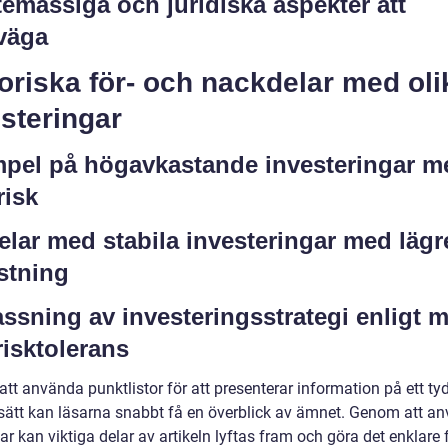
temässiga och juridiska aspekter att
väga
oriska för- och nackdelar med oli
steringar
pel på högavkastande investeringar m
risk
elar med stabila investeringar med lägr
stning
ssning av investeringsstrategi enligt m
risktolerans
t använda punktlistor för att presenterar information på ett tyd
t sätt kan läsarna snabbt få en överblick av ämnet. Genom att a
r kan viktiga delar av artikeln lyftas fram och göra det enklare 