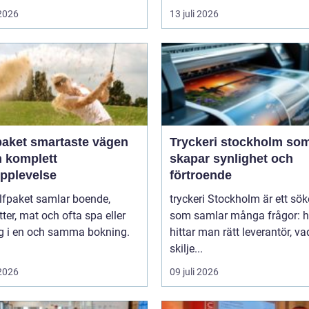
 2026
13 juli 2026
artaste vägen
Tryckeri stockholm so
en komplett
skapar synlighet och
upplevelse
förtroende
lfpaket samlar boende,
tryckeri Stockholm är ett sö
tter, mat och ofta spa eller
som samlar många frågor: h
ng i en och samma bokning.
hittar man rätt leverantör, va
skilje...
 2026
09 juli 2026