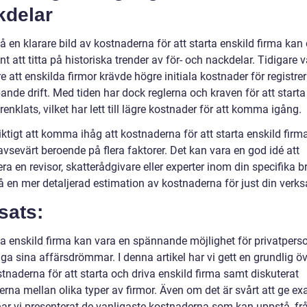
kdelar
få en klarare bild av kostnaderna för att starta enskild firma kan
nt att titta på historiska trender av för- och nackdelar. Tidigare v
e att enskilda firmor krävde högre initiala kostnader för registre
ande drift. Med tiden har dock reglerna och kraven för att starta
renklats, vilket har lett till lägre kostnader för att komma igång.
iktigt att komma ihåg att kostnaderna för att starta enskild firm
avsevärt beroende på flera faktorer. Det kan vara en god idé att
ra en revisor, skatterådgivare eller experter inom din specifika 
få en mer detaljerad estimation av kostnaderna för just din verk
sats:
ta enskild firma kan vara en spännande möjlighet för privatperso
iga sina affärsdrömmar. I denna artikel har vi gett en grundlig öv
tnaderna för att starta och driva enskild firma samt diskuterat
erna mellan olika typer av firmor. Även om det är svårt att ge ex
 har vi presenterat de vanligaste kostnaderna som kan uppstå, fr