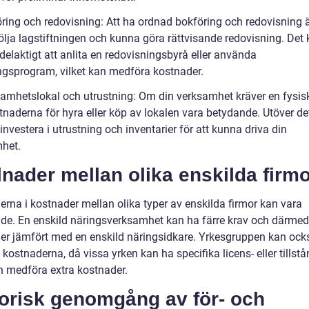
ring och redovisning: Att ha ordnad bokföring och redovisning är
följa lagstiftningen och kunna göra rättvisande redovisning. Det
delaktigt att anlita en redovisningsbyrå eller använda
ngsprogram, vilket kan medföra kostnader.
samhetslokal och utrustning: Om din verksamhet kräver en fysisk
tnaderna för hyra eller köp av lokalen vara betydande. Utöver de
nvestera i utrustning och inventarier för att kunna driva din
het.
lnader mellan olika enskilda firm
erna i kostnader mellan olika typer av enskilda firmor kan vara
de. En enskild näringsverksamhet kan ha färre krav och därmed
er jämfört med en enskild näringsidkare. Yrkesgruppen kan ock
kostnaderna, då vissa yrken kan ha specifika licens- eller tillst
 medföra extra kostnader.
torisk genomgång av för- och