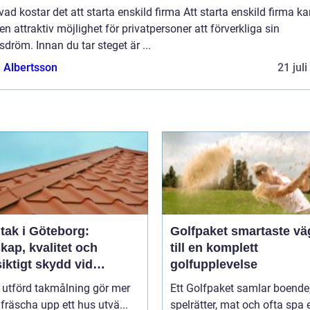
vad kostar det att starta enskild firma Att starta enskild firma k
en attraktiv möjlighet för privatpersoner att förverkliga sin
sdröm. Innan du tar steget är ...
a Albertsson
21 jul
tak i Göteborg:
Golfpaket smartaste vägen
kap, kvalitet och
till en komplett
iktigt skydd vid
golfupplevelse
ålning i Göteborg
 utförd takmålning gör mer
Ett Golfpaket samlar boende
 fräscha upp ett hus utvä...
spelrätter, mat och ofta spa e