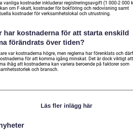
 vanliga kostnader inkluderar registreringsavgift (1 000-2 000 k
kan om F-skatt, kostnader för bokföring och redovisning samt
tuella kostnader för verksamhetslokal och utrustning.
 har kostnaderna för att starta enskild
ma förändrats över tiden?
gare var kostnaderna högre, men reglerna har förenklats och där
kostnaderna för att komma igång minskat. Det är dock viktigt att
a ihåg att kostnaderna kan variera beroende på faktorer som
samhetsstorlek och bransch.
Läs fler inlägg här
 nyheter