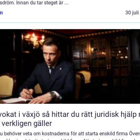
sdröm. Innan du tar steget är ...
n
30 jul
äxjö så hittar du rätt juridisk hjälp när
 verkligen gäller
du behöver veta om kostnaderna för att starta enskild firma Över