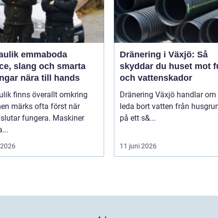
aulik emmaboda
Dränering i Växjö: Så
ce, slang och smarta
skyddar du huset mot f
ngar nära till hands
och vattenskador
lik finns överallt omkring
Dränering Växjö handlar om 
en märks ofta först när
leda bort vatten från husgr
slutar fungera. Maskiner
på ett s&...
...
i 2026
11 juni 2026