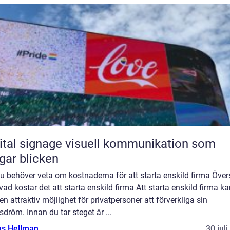
ignage visuell kommunikation som
gar blicken
du behöver veta om kostnaderna för att starta enskild firma Över
vad kostar det att starta enskild firma Att starta enskild firma k
en attraktiv möjlighet för privatpersoner att förverkliga sin
sdröm. Innan du tar steget är ...
as Hellman
30 jul