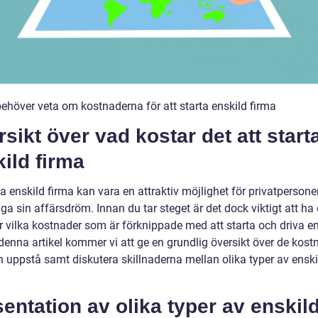
behöver veta om kostnaderna för att starta enskild firma
sikt över vad kostar det att start
ild firma
ta enskild firma kan vara en attraktiv möjlighet för privatpersoner
iga sin affärsdröm. Innan du tar steget är det dock viktigt att ha 
r vilka kostnader som är förknippade med att starta och driva en
 denna artikel kommer vi att ge en grundlig översikt över de kost
 uppstå samt diskutera skillnaderna mellan olika typer av ensk
entation av olika typer av enskil