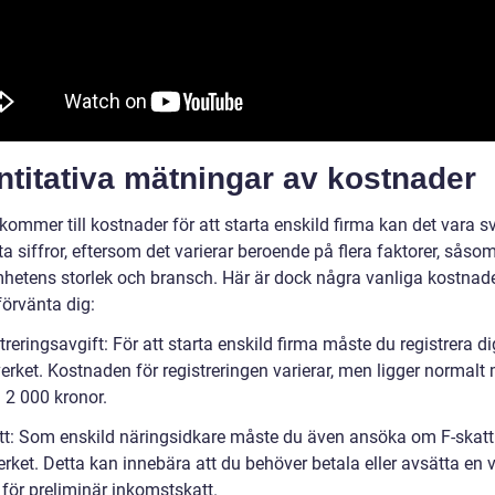
titativa mätningar av kostnader
kommer till kostnader för att starta enskild firma kan det vara sv
a siffror, eftersom det varierar beroende på flera faktorer, såso
hetens storlek och bransch. Här är dock några vanliga kostnad
förvänta dig:
treringsavgift: För att starta enskild firma måste du registrera d
rket. Kostnaden för registreringen varierar, men ligger normalt 
 2 000 kronor.
att: Som enskild näringsidkare måste du även ansöka om F-skatt
rket. Detta kan innebära att du behöver betala eller avsätta en 
ör preliminär inkomstskatt.