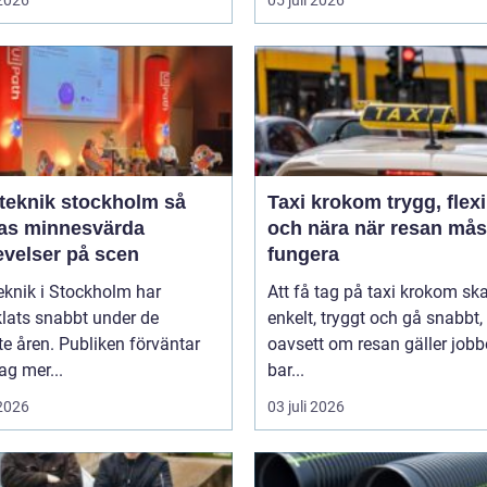
 2026
05 juli 2026
eknik stockholm så
Taxi krokom trygg, flexibel
as minnesvärda
och nära när resan mås
evelser på scen
fungera
eknik i Stockholm har
Att få tag på taxi krokom sk
lats snabbt under de
enkelt, tryggt och gå snabbt,
e åren. Publiken förväntar
oavsett om resan gäller jobb
dag mer...
bar...
 2026
03 juli 2026