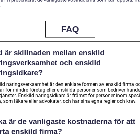
r
FAQ
 är skillnaden mellan enskild
ringsverksamhet och enskild
ringsidkare?
ild näringsverksamhet är den enklare formen av enskild firma o
ar för mindre företag eller enskilda personer som bedriver hande
 tjänster. Enskild näringsidkare är främst för personer inom speci
, som läkare eller advokater, och har sina egna regler och krav.
ka är de vanligaste kostnaderna för att
rta enskild firma?