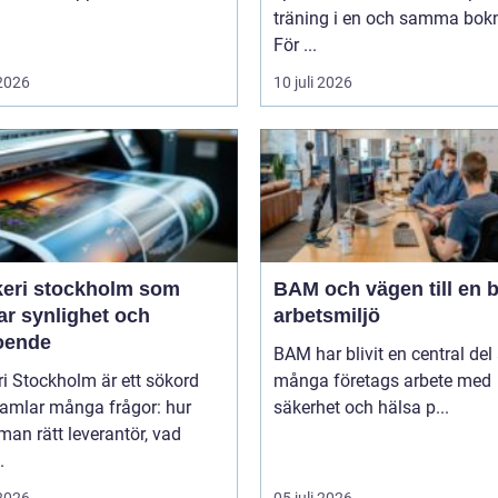
träning i en och samma bok
För ...
 2026
10 juli 2026
keri stockholm som
BAM och vägen till en b
ar synlighet och
arbetsmiljö
roende
BAM har blivit en central del
ri Stockholm är ett sökord
många företags arbete med
amlar många frågor: hur
säkerhet och hälsa p...
 man rätt leverantör, vad
.