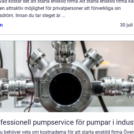
vad kostar det att starta enskild firma Att starta enskild firma k
en attraktiv möjlighet för privatpersoner att förverkliga sin
sdröm. Innan du tar steget är ...
n
30 jul
fessionell pumpservice för pumpar i indus
du behöver veta om kostnaderna för att starta enskild firma Över