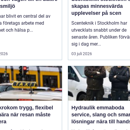
smiljö
skapas minnesvärda
upplevelser på scen
r blivit en central del av
 företags arbete med
Scenteknik i Stockholm har
et och hälsa p...
utvecklats snabbt under de
senaste åren. Publiken förvä
sig i dag mer...
 2026
03 juli 2026
m trygg, flexibel
Hydraulik emmaboda
nära när resan måste
service, slang och sma
era
lösningar nära till hand