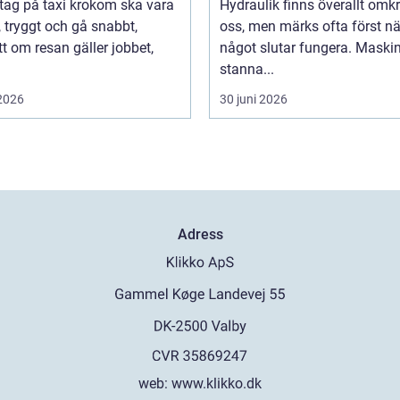
 tag på taxi krokom ska vara
Hydraulik finns överallt omk
, tryggt och gå snabbt,
oss, men märks ofta först nä
t om resan gäller jobbet,
något slutar fungera. Maski
stanna...
 2026
30 juni 2026
Adress
web:
www.klikko.dk