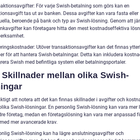
saktionsavgifter: För varje Swish-betalning som görs kan en
ionsavgift tas ut av banken. Dessa avgifter kan vara fasta eller
uella, beroende på bank och typ av Swish-lösning. Genom att j
ankavgifter kan företagare hitta den mest kostnadseffektiva lös
 verksamhet.
ringskostnader: Utöver transaktionsavgifter kan det finnas ytter
er för att hantera Swish-betalningar. Detta kan inkludera kostna
grera Swish med befintliga system eller betalningsportaler.
 Skillnader mellan olika Swish-
ningar
iktigt att notera att det kan finnas skillnader i avgifter och kostn
olika Swish-lösningar. En personlig Swish-lösning kan vara mer 
dre företag, medan en företagslösning kan vara mer anpassad fö
 med mer avancerade krav.
onlig Swish-lösning kan ha lägre anslutningsavgifter och