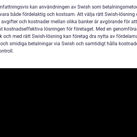
attningsvis kan användningen av Swish som betalningsmetod
 vara både fördelaktig och kostsam. Att välja rätt Swish-lösning
 avgifter och kostnader mellan olika banker är avgörande för att
t kostnadseffektiva lösningen för företaget. Med en genomföra
nk och med rätt Swish-lösning kan företag dra nytta av fördelar
och smidiga betalningar via Swish och samtidigt hålla kostnad
ntroll.