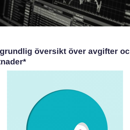
grundlig översikt över avgifter o
tnader*