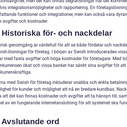
tionsavgifter, men det kan finnas begränsningar när det kommer t
vis integrationsmöjligheter och rapportering. En företagslösnin
attande funktioner och integrationer, men kan också vara dyrar
e avgifter och kostnader.
 Historiska för- och nackdelar
orisk genomgång är värdefull för att se både fördelar och nackd
ish-lösningar för företag. I början av Swish introducerades viss
ar med fasta avgifter och höga kostnader för företagare. Med ti
nkurrensen ökat och vissa banker har sänkt sina avgifter för att
kurrenskraftiga.
rna med Swish för företag inkluderar snabba och enkla betalnin
ighet för kunder och möjlighet att nå en bredare kundbas. Nac
 att det kan finnas kostnader och avgifter att ta hänsyn till, sa
et av en fungerande internetanslutning för att systemet ska fun
.
 Avslutande ord