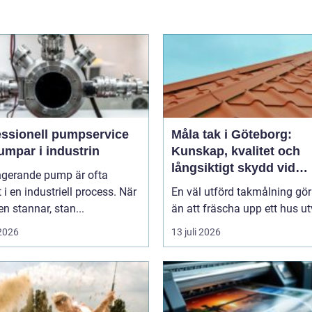
essionell pumpservice
Måla tak i Göteborg:
umpar i industrin
Kunskap, kvalitet och
långsiktigt skydd vid
ngerande pump är ofta
takmålning i Göteborg
t i en industriell process. När
En väl utförd takmålning gö
 stannar, stan...
än att fräscha upp ett hus ut
 2026
13 juli 2026