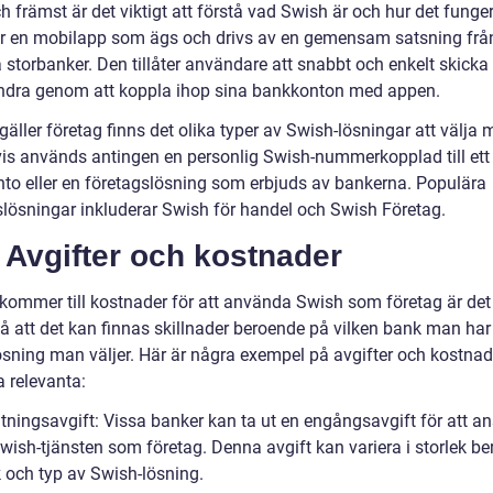
h främst är det viktigt att förstå vad Swish är och hur det funger
r en mobilapp som ägs och drivs av en gemensam satsning frå
 storbanker. Den tillåter användare att snabbt och enkelt skicka
randra genom att koppla ihop sina bankkonton med appen.
gäller företag finns det olika typer av Swish-lösningar att välja 
vis används antingen en personlig Swish-nummerkopplad till ett
to eller en företagslösning som erbjuds av bankerna. Populära
slösningar inkluderar Swish för handel och Swish Företag.
 Avgifter och kostnader
 kommer till kostnader för att använda Swish som företag är det 
tå att det kan finnas skillnader beroende på vilken bank man har
lösning man väljer. Här är några exempel på avgifter och kostna
a relevanta:
tningsavgift: Vissa banker kan ta ut en engångsavgift för att an
 Swish-tjänsten som företag. Denna avgift kan variera i storlek b
 och typ av Swish-lösning.