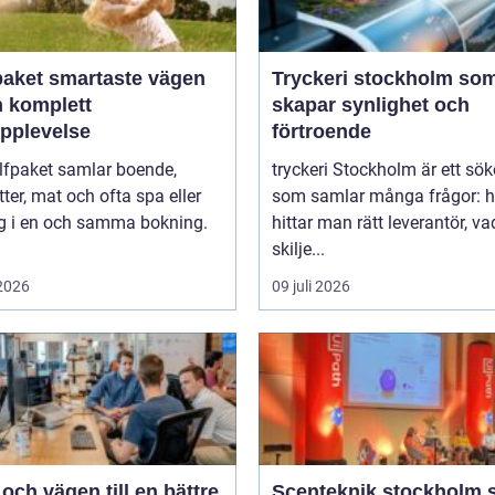
artaste vägen
Tryckeri stockholm so
en komplett
skapar synlighet och
upplevelse
förtroende
lfpaket samlar boende,
tryckeri Stockholm är ett sö
tter, mat och ofta spa eller
som samlar många frågor: h
ng i en och samma bokning.
hittar man rätt leverantör, va
skilje...
 2026
09 juli 2026
ch vägen till en bättre
Scenteknik stockholm så