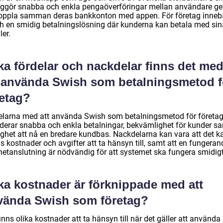
iggör snabba och enkla pengaöverföringar mellan användare 
koppla samman deras bankkonton med appen. För företag inneb
h en smidig betalningslösning där kunderna kan betala med sin
er.
ka fördelar och nackdelar finns det me
t använda Swish som betalningsmetod f
retag?
elarna med att använda Swish som betalningsmetod för företa
uderar snabba och enkla betalningar, bekvämlighet för kunder s
ighet att nå en bredare kundbas. Nackdelarna kan vara att det k
s kostnader och avgifter att ta hänsyn till, samt att en fungeran
rnetanslutning är nödvändig för att systemet ska fungera smidigt
ka kostnader är förknippade med att
vända Swish som företag?
inns olika kostnader att ta hänsyn till när det gäller att använda