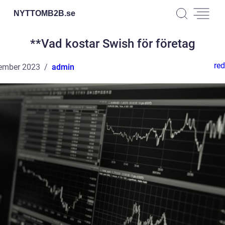
NYTTOMB2B.
se
**Vad kostar Swish för företag
red
ember 2023
admin