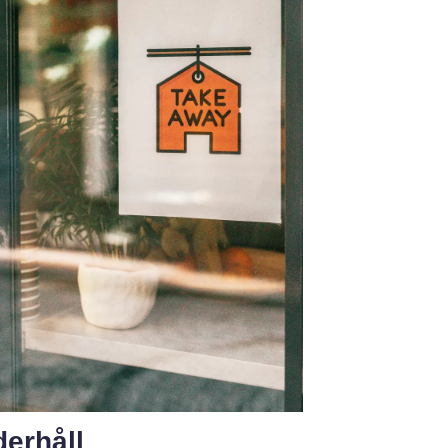
derhåll