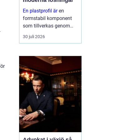
moderna lösningar
En plastprofil är
en
formstabil komponent
som tillverkas genom
r
extrudering av plast, ofta
30 juli 2026
i långa längder och med
en noggrant anpassad
geometri. Profilerna
används som tätningar,
för
lister, s...
Advokat i växjö så