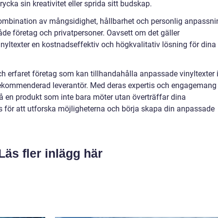
cka sin kreativitet eller sprida sitt budskap.
kombination av mångsidighet, hållbarhet och personlig anpassni
både företag och privatpersoner. Oavsett om det gäller
inyltexter en kostnadseffektiv och högkvalitativ lösning för dina
och erfaret företag som kan tillhandahålla anpassade vinyltexter 
rekommenderad leverantör. Med deras expertis och engagemang
 få en produkt som inte bara möter utan överträffar dina
 för att utforska möjligheterna och börja skapa din anpassade
Läs fler inlägg här