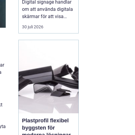
Digital signage handlar
om att använda digitala
skärmar för att visa
rörlig bild, text och grafik
30 juli 2026
på ett sätt som
människor faktiskt
lägger märke till. I
butiker, på industrier, i
badhus och på
tar
offentliga platser
a
ersätter digitala skärmar
allt oftare...
kt
Plastprofil flexibel
yta
byggsten för