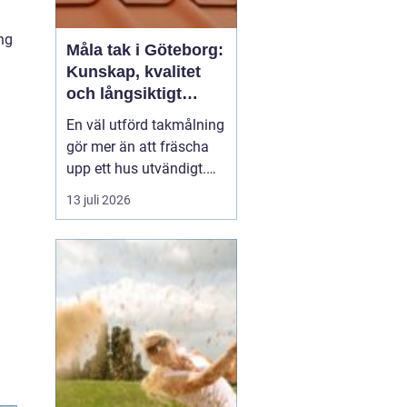
ng
Måla tak i Göteborg:
Kunskap, kvalitet
och långsiktigt
skydd vid
En väl utförd takmålning
takmålning i
i
gör mer än att fräscha
Göteborg
upp ett hus utvändigt.
Den förlänger takets
13 juli 2026
livslängd, skyddar mot
fukt och rost och kan
spara stora pengar på
sikt. I en kuststad som
Göteb...