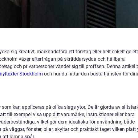
rycka sig kreativt, marknadsföra ett företag eller helt enkelt ge ett
I Stockholm växer efterfrågan på skräddarsydda och hållbara
r företag och privatpersoner vänder sig till proffsen. Denna artikel 
inyltexter Stockholm
och hur du hittar den bästa tjänsten för din
 som kan appliceras på olika slags ytor. De är gjorda av slitstar
att till exempel visa upp ditt varumärke, instruktioner eller bara
väderbeständiga, vilket gör dem idealiska för användning både
väggar, fönster, bilar, skyltar och praktiskt taget vilken platt 
an att lämna spår.