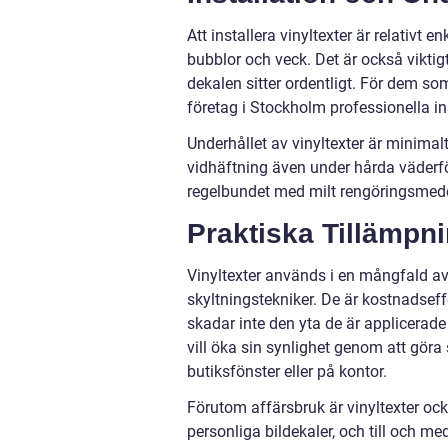
Att installera vinyltexter är relativt 
bubblor och veck. Det är också viktigt 
dekalen sitter ordentligt. För dem s
företag i Stockholm professionella ins
Underhållet av vinyltexter är minimal
vidhäftning även under hårda väderfö
regelbundet med milt rengöringsmede
Praktiska Tillämpn
Vinyltexter används i en mångfald a
skyltningstekniker. De är kostnadseff
skadar inte den yta de är applicerade
vill öka sin synlighet genom att gör
butiksfönster eller på kontor.
Förutom affärsbruk är vinyltexter oc
personliga bildekaler, och till och m