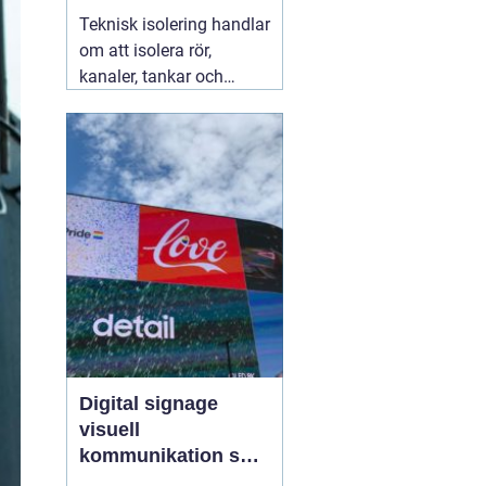
säkra installationer
Teknisk isolering handlar
om att isolera rör,
kanaler, tankar och
andra installationer i
byggnader och
industrier. Syftet är att
spara energi, skapa
jämnare inomhusklimat
och öka säkerheten. När
företag arbetar
strukturerat
07 augusti
2026
Digital signage
visuell
kommunikation som
fångar blicken