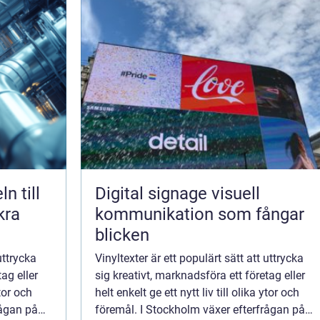
Digital signage visuell
kra
kommunikation som fångar
blicken
uttrycka
Vinyltexter är ett populärt sätt att uttrycka
ag eller
sig kreativt, marknadsföra ett företag eller
ytor och
helt enkelt ge ett nytt liv till olika ytor och
rågan på
föremål. I Stockholm växer efterfrågan på