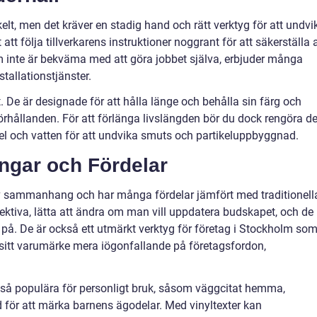
enkelt, men det kräver en stadig hand och rätt verktyg för att undvi
att följa tillverkarens instruktioner noggrant för att säkerställa a
om inte är bekväma med att göra jobbet själva, erbjuder många
tallationstjänster.
t. De är designade för att hålla länge och behålla sin färg och
rhållanden. För att förlänga livslängden bör du dock rengöra 
l och vatten för att undvika smuts och partikeluppbyggnad.
ingar och Fördelar
v sammanhang och har många fördelar jämfört med traditionell
ektiva, lätta att ändra om man vill uppdatera budskapet, och de
 på. De är också ett utmärkt verktyg för företag i Stockholm so
a sitt varumärke mera iögonfallande på företagsfordon,
kså populära för personligt bruk, såsom väggcitat hemma,
ed för att märka barnens ägodelar. Med vinyltexter kan