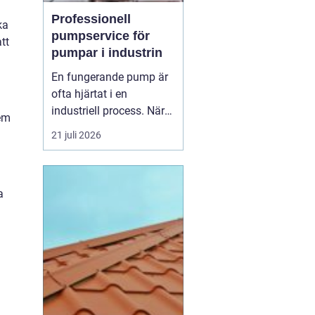
Professionell
ka
pumpservice för
tt
pumpar i industrin
En fungerande pump är
ofta hjärtat i en
industriell process. När
dem
pumpen stannar, stannar
21 juli 2026
produktionen. Därför
spelar
pumpservice
-
pumpar en avgörande
a
roll f&o...
m