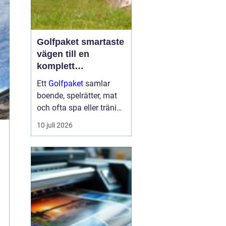
Golfpaket smartaste
vägen till en
komplett
golfupplevelse
Ett
Golfpaket
samlar
boende, spelrätter, mat
och ofta spa eller träning
i en och samma
10 juli 2026
bokning. För dig som vill
maximera tiden på
banan och minimera
krånglet med logistik är
ett genomtänkt p...