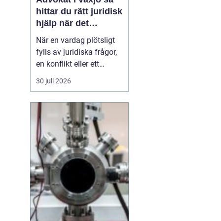
hittar du rätt juridisk
hjälp när det
verkligen gäller
När en vardag plötsligt
fylls av juridiska frågor,
en konflikt eller ett
myndighetsbeslut som
30 juli 2026
känns övermäktigt,
behöver många någon
som både kan lagen och
förstår människan
bakom problemet. Att
anlita
en advokat ...