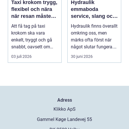
Taxi krokom trygg,
Hydraulik
flexibel och nära
emmaboda
när resan måste
service, slang och
fungera
smarta lösningar
Att få tag på taxi
Hydraulik finns överallt
nära till hands
krokom ska vara
omkring oss, men
enkelt, tryggt och gå
märks ofta först när
snabbt, oavsett om
något slutar fungera.
resan gäller jobbet,
Maskiner stanna...
03 juli 2026
30 juni 2026
bar...
Adress