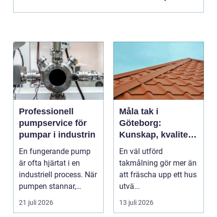
Professionell
Måla tak i
pumpservice för
Göteborg:
pumpar i industrin
Kunskap, kvalitet
och långsiktigt
En fungerande pump
En väl utförd
skydd vid
är ofta hjärtat i en
takmålning gör mer än
takmålning i
industriell process. När
att fräscha upp ett hus
Göteborg
pumpen stannar,
utvä...
stan...
21 juli 2026
13 juli 2026