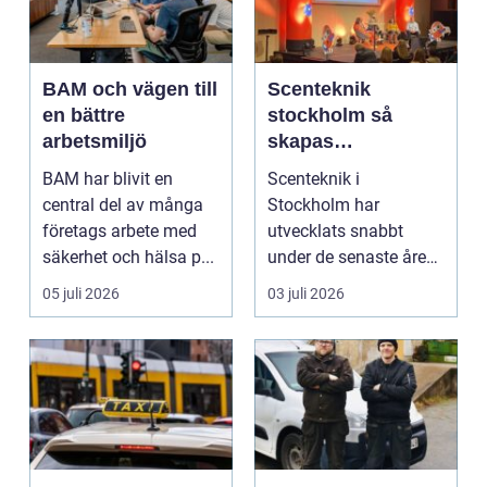
BAM och vägen till
Scenteknik
en bättre
stockholm så
arbetsmiljö
skapas
minnesvärda
BAM har blivit en
Scenteknik i
upplevelser på
central del av många
Stockholm har
scen
företags arbete med
utvecklats snabbt
säkerhet och hälsa p...
under de senaste åren.
Publiken förväntar sig i
05 juli 2026
03 juli 2026
dag mer...