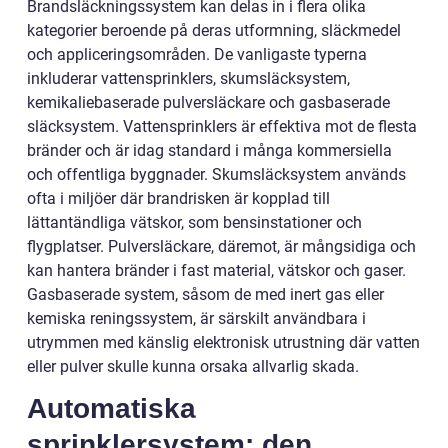
Brandsläckningssystem kan delas in i flera olika
kategorier beroende på deras utformning, släckmedel
och appliceringsområden. De vanligaste typerna
inkluderar vattensprinklers, skumsläcksystem,
kemikaliebaserade pulversläckare och gasbaserade
släcksystem. Vattensprinklers är effektiva mot de flesta
bränder och är idag standard i många kommersiella
och offentliga byggnader. Skumsläcksystem används
ofta i miljöer där brandrisken är kopplad till
lättantändliga vätskor, som bensinstationer och
flygplatser. Pulversläckare, däremot, är mångsidiga och
kan hantera bränder i fast material, vätskor och gaser.
Gasbaserade system, såsom de med inert gas eller
kemiska reningssystem, är särskilt användbara i
utrymmen med känslig elektronisk utrustning där vatten
eller pulver skulle kunna orsaka allvarlig skada.
Automatiska
sprinklersystem: den