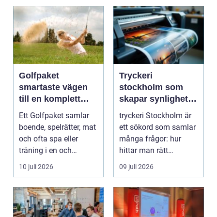
Golfpaket
Tryckeri
smartaste vägen
stockholm som
till en komplett
skapar synlighet
golfupplevelse
och förtroende
Ett Golfpaket samlar
tryckeri Stockholm är
boende, spelrätter, mat
ett sökord som samlar
och ofta spa eller
många frågor: hur
träning i en och
hittar man rätt
samma bokning. För ...
leverantör, vad skilje...
10 juli 2026
09 juli 2026