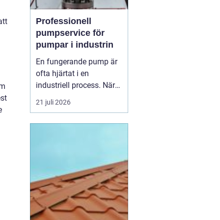
Professionell
att
pumpservice för
pumpar i industrin
En fungerande pump är
ofta hjärtat i en
industriell process. När
om
pumpen stannar, stannar
st
21 juli 2026
produktionen. Därför
e
spelar
pumpservice
-
pumpar en avgörande
roll f&o...