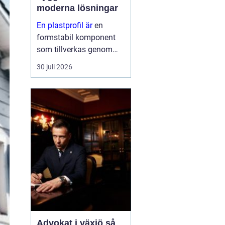
moderna lösningar
En plastprofil är
en
formstabil komponent
som tillverkas genom
extrudering av plast, ofta
30 juli 2026
i långa längder och med
en noggrant anpassad
geometri. Profilerna
används som tätningar,
lister, s...
Advokat i växjö så