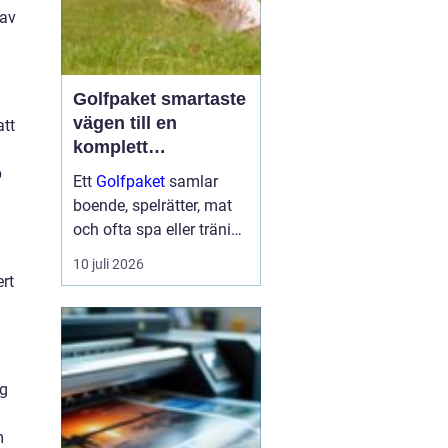
 av
Golfpaket smartaste
vägen till en
att
komplett
golfupplevelse
p
Ett
Golfpaket
samlar
boende, spelrätter, mat
och ofta spa eller träning
i en och samma
10 juli 2026
bokning. För dig som vill
rt
maximera tiden på
banan och minimera
krånglet med logistik är
ett genomtänkt p...
ng
m