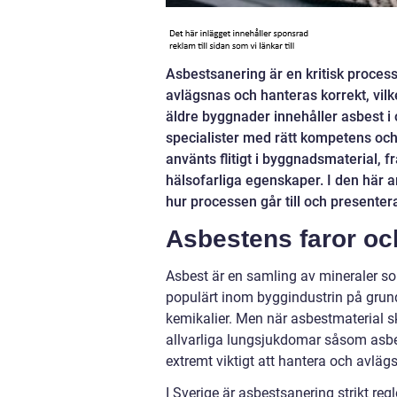
Asbestsanering är en kritisk process 
avlägsnas och hanteras korrekt, vil
äldre byggnader innehåller asbest i o
specialister med rätt kompetens och 
använts flitigt i byggnadsmaterial, 
hälsofarliga egenskaper. I den här a
hur processen går till och presenter
Asbestens faror och
Asbest är en samling av mineraler som 
populärt inom byggindustrin på grun
kemikalier. Men när asbestmaterial skad
allvarliga lungsjukdomar såsom asbe
extremt viktigt att hantera och avlägs
I Sverige är asbestsanering strikt reg