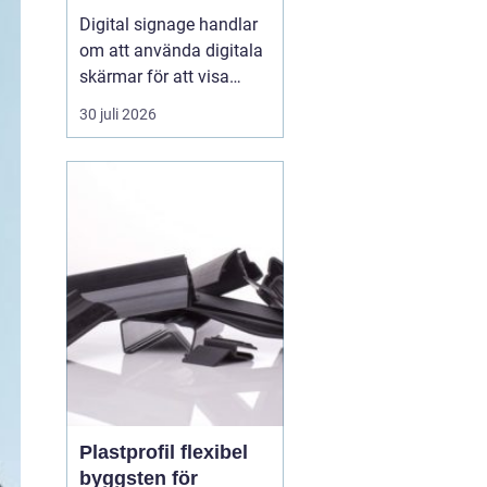
fångar blicken
Digital signage handlar
om att använda digitala
skärmar för att visa
rörlig bild, text och grafik
30 juli 2026
på ett sätt som
människor faktiskt
lägger märke till. I
butiker, på industrier, i
badhus och på
offentliga platser
ersätter digitala skärmar
allt oftare...
Plastprofil flexibel
byggsten för