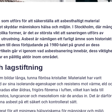
som utförs för att säkerställa att asbesthaltigt material
ket skyddar människors hälsa och miljön. I Stockholm, där mån
lika former, är det av största vikt att saneringen utförs av
utrustning. Asbest är nämligen ett farligt ämne som historiskt
fram till dess förbjudande på 1980-talet på grund av dess
rtikeln går vi igenom vad asbestsanering innebär, dess viktighe
ar en pålitlig aktör inom området.
 lagstiftning
bildar långa, tunna fibrösa kristaller. Materialet har varit
d av sina isolerande egenskaper och resistens mot värme, eld o
as eller åldras, frigörs fibrerna i luften, vilket kan leda till
stos, lungcancer och mesoteliom när de andas in. Det är därför
na asbest på ett säkert och kontrollerat sätt.
lerat för att minimera hälsoriskerna för människor och miljö.