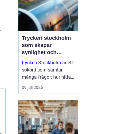
.
Tryckeri stockholm
som skapar
synlighet och
förtroende
tryckeri Stockholm
är ett
sökord som samlar
många frågor: hur hittar
man rätt leverantör, vad
09 juli 2026
skiljer kvalitetstryck från
enkelt standardtryck och
hur säkerställer man att
varumärket verkligen
lyfts fram? I en sta...