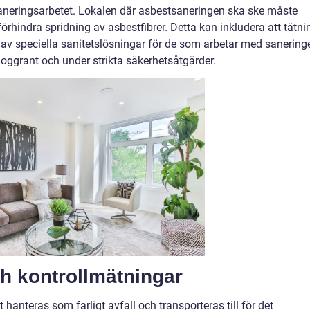
saneringsarbetet. Lokalen där asbestsaneringen ska ske måste
 förhindra spridning av asbestfibrer. Detta kan inkludera att tätni
 av speciella sanitetslösningar för de som arbetar med sanering
oggrant och under strikta säkerhetsåtgärder.
ch kontrollmätningar
hanteras som farligt avfall och transporteras till för det