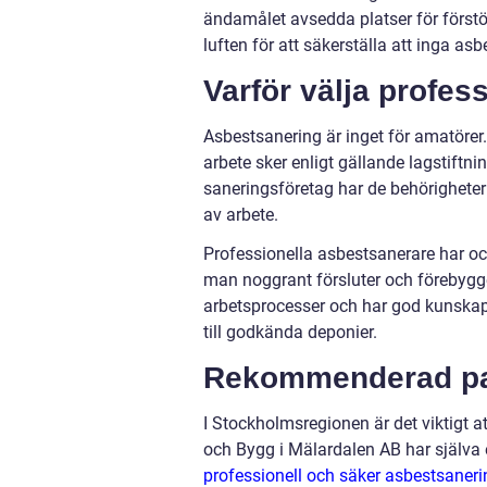
ändamålet avsedda platser för förstör
luften för att säkerställa att inga asb
Varför välja profess
Asbestsanering är inget för amatörer.
arbete sker enligt gällande lagstiftn
saneringsföretag har de behörigheter
av arbete.
Professionella asbestsanerare har ock
man noggrant försluter och förebygge
arbetsprocesser och har god kunskap 
till godkända deponier.
Rekommenderad par
I Stockholmsregionen är det viktigt a
och Bygg i Mälardalen AB har själva 
professionell och säker asbestsaner