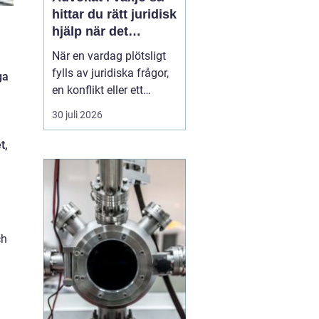
hittar du rätt juridisk
hjälp när det
verkligen gäller
När en vardag plötsligt
fylls av juridiska frågor,
ga
en konflikt eller ett
myndighetsbeslut som
30 juli 2026
känns övermäktigt,
behöver många någon
t,
som både kan lagen och
förstår människan
bakom problemet. Att
anlita
en advokat ...
ch