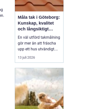
ng
en.
Måla tak i Göteborg:
Kunskap, kvalitet
och långsiktigt
skydd vid
En väl utförd takmålning
takmålning i
gör mer än att fräscha
Göteborg
upp ett hus utvändigt.
Den förlänger takets
13 juli 2026
livslängd, skyddar mot
fukt och rost och kan
spara stora pengar på
sikt. I en kuststad som
Göteb...