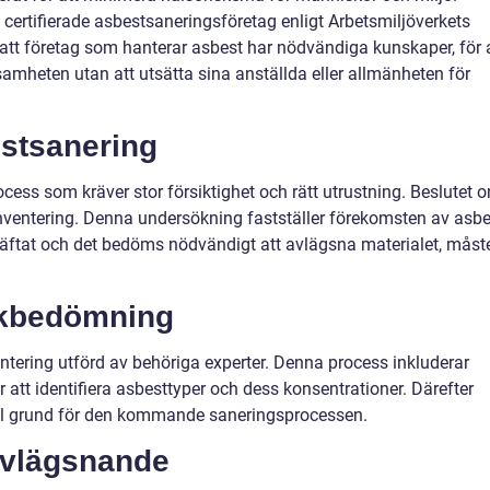
certifierade asbestsaneringsföretag enligt Arbetsmiljöverkets
er att företag som hanterar asbest har nödvändiga kunskaper, för 
samheten utan att utsätta sina anställda eller allmänheten för
stsanering
cess som kräver stor försiktighet och rätt utrustning. Beslutet 
nventering. Denna undersökning fastställer förekomsten av asbe
räftat och det bedöms nödvändigt att avlägsna materialet, måst
skbedömning
ntering utförd av behöriga experter. Denna process inkluderar
 att identifiera asbesttyper och dess konsentrationer. Därefter
till grund för den kommande saneringsprocessen.
avlägsnande