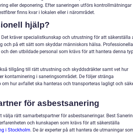
ing eller deponering. Efter saneringen utförs kontrollmätningar
estfibrer finns kvar i lokalen eller i närområdet.
ionell hjälp?
 Det kräver specialistkunskap och utrustning för att säkerställa 
ing och på ett sätt som skyddar människors hälsa. Professionella
 och den utbildade personal som krävs för att hantera denna ty
så tillgång till rätt utrustning och skyddsdräkter samt vet hur
r kontaminering i saneringsområdet. De följer stränga
om hur avfallet ska hanteras och transporteras lagligt och säke
tner för asbestsanering
tt välja rätt samarbetspartner för asbestsaneringar. Best Saneri
erfarenheten och kunskapen som krävs för att säkerställa
ing i Stockholm
. De är experter på att hantera de utmaningar so