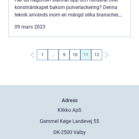
konstnärskapet bakom pulverlackering? Denna
teknik används inom en mängd olika branscher,
från fordons- och marina tillämpningar till
09 mars 2023
medicinsk u...
1
…
9
10
11
12
Adress