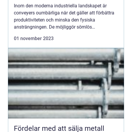
effektivitet
Inom den moderna industriella landskapet är
conveyers oumbärliga när det gäller att förbättra
produktiviteten och minska den fysiska
ansträngningen. De möjliggör sömlös
materialhantering och har blivit en livsviktig del av
01 november 2023
olika branscher. Den teknis...
Fördelar med att sälja metall