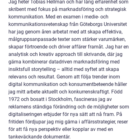
Jag heter Tobias Hellman och har lång erfarenhet som
skribent med fokus på marknadsföring och strategisk
kommunikation. Med en examen i medie- och
kommunikationsvetenskap från Göteborgs Universitet
har jag genom åren arbetat med att skapa effektiva,
målgruppsanpassade texter som stärker varumärken,
skapar förtroende och driver affärer framåt. Jag har en
analytisk och kreativ approach till skrivande, där jag
gärna kombinerar datadriven marknadsföring med
insiktsfull storytelling – alltid med syftet att skapa
relevans och resultat. Genom att följa trender inom
digital kommunikation och konsumentbeteende håller
jag mitt arbete aktuellt och konkurrenskraftigt. Född
1972 och bosatt i Stockholm, fascineras jag av
reklamens ständiga förändring och de möjligheter som
digitaliseringen erbjuder för nya sätt att nå fram. På
fritiden fördjupar jag mig gärna i affärsstrategier, reser
för att få nya perspektiv eller kopplar av med en
tankeväckande dokumentär.