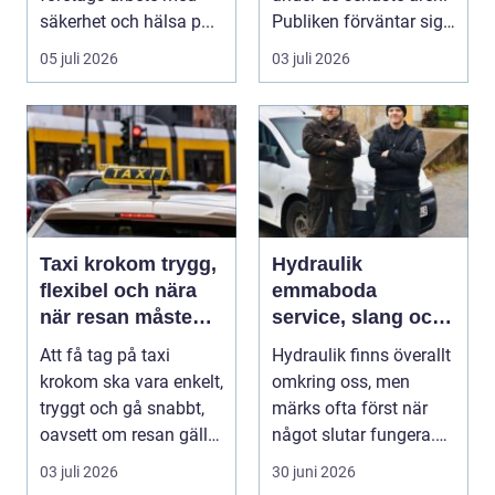
säkerhet och hälsa p...
Publiken förväntar sig i
dag mer...
05 juli 2026
03 juli 2026
Taxi krokom trygg,
Hydraulik
flexibel och nära
emmaboda
när resan måste
service, slang och
fungera
smarta lösningar
Att få tag på taxi
Hydraulik finns överallt
nära till hands
krokom ska vara enkelt,
omkring oss, men
tryggt och gå snabbt,
märks ofta först när
oavsett om resan gäller
något slutar fungera.
jobbet, bar...
Maskiner stanna...
03 juli 2026
30 juni 2026