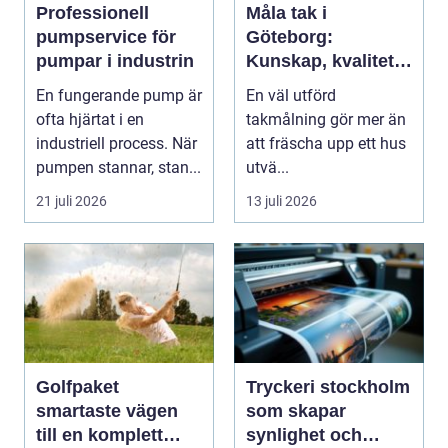
Professionell
Måla tak i
pumpservice för
Göteborg:
pumpar i industrin
Kunskap, kvalitet
och långsiktigt
En fungerande pump är
En väl utförd
skydd vid
ofta hjärtat i en
takmålning gör mer än
takmålning i
industriell process. När
att fräscha upp ett hus
Göteborg
pumpen stannar, stan...
utvä...
21 juli 2026
13 juli 2026
Golfpaket
Tryckeri stockholm
smartaste vägen
som skapar
till en komplett
synlighet och