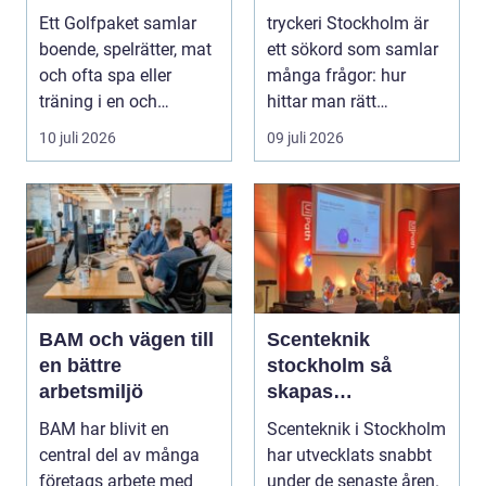
golfupplevelse
förtroende
Ett Golfpaket samlar
tryckeri Stockholm är
boende, spelrätter, mat
ett sökord som samlar
och ofta spa eller
många frågor: hur
träning i en och
hittar man rätt
samma bokning. För ...
leverantör, vad skilje...
10 juli 2026
09 juli 2026
BAM och vägen till
Scenteknik
en bättre
stockholm så
arbetsmiljö
skapas
minnesvärda
BAM har blivit en
Scenteknik i Stockholm
upplevelser på
central del av många
har utvecklats snabbt
scen
företags arbete med
under de senaste åren.